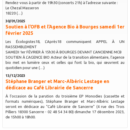
Rendez-vous à partir de 19h30 (concerts 21h) à l’adresse suivante :
Le Chezal Masseron
18220 (…)
30/01/2025
Soutien à l’OFB et l’Agence Bio à Bourges samedi 1er
février 2025
Les Écologistes18, L’Après18 communiquent APPEL À UN
RASSEMBLEMENT
SAMEDI 1er FÉVRIER À 15h30 À BOURGES DEVANT L’ANCIENNE MCB
SOUTIEN À L’AGENCE BIO Acteur de la transition alimentaire, l’agence
bio met en lumière ceux et celles qui font la bio, qui œuvrent au
quotidien pour une (…)
13/12/2023
Stéphane Branger et Marc-Albéric Lestage en
dédicace au Café Librairie de Sancerre
À l’occasion de la parution du troisième EP Monodies (cassette et
formats numériques), Stéphane Branger et Marc-Albéric Lestage
seront en dédicace au "Café Librairie de Sancerre" (4 rue des Trois
Pilliers 18300 Sancerre - 02 48 54 34 80) dimanche 17 décembre 2023,
de 15h00 à 18h00.