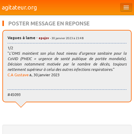
agitateur.org
Éditoriaux
POSTER MESSAGE EN REPONSE
Bourges & le Cher
Vagues à lame
-
epujsv
- 30 janvier 2023 à 23:48
Société
1/2
Culture
"
L’OMS maintient son plus haut niveau d’urgence sanitaire pour la
CoVID (PHEIC = urgence de santé publique de portée mondiale).
Décision notamment motivée par le nombre de décès, toujours
Médias
nettement supérieur à celui des autres infections respiratoires
."
C.A Gustave
, 30 janvier 2023
Dossiers
Brèves
#45093