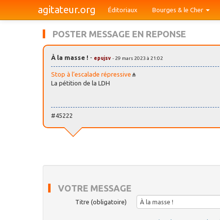
agitateur.org
Éditoriaux
Bourges & le Cher
POSTER MESSAGE EN REPONSE
À la masse !
-
epujsv
- 29 mars 2023 à 21:02
Stop à l’escalade répressive
La pétition de la LDH
#45222
VOTRE MESSAGE
Titre (obligatoire)