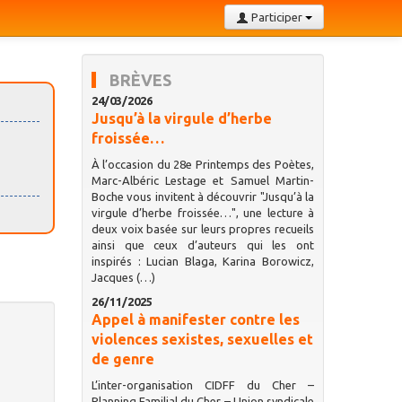
Participer
BRÈVES
24/03/2026
Jusqu’à la virgule d’herbe
froissée…
À l’occasion du 28e Printemps des Poètes,
Marc-Albéric Lestage et Samuel Martin-
Boche vous invitent à découvrir "Jusqu’à la
virgule d’herbe froissée…", une lecture à
deux voix basée sur leurs propres recueils
ainsi que ceux d’auteurs qui les ont
inspirés : Lucian Blaga, Karina Borowicz,
Jacques (…)
26/11/2025
Appel à manifester contre les
violences sexistes, sexuelles et
de genre
L’inter-organisation CIDFF du Cher –
Planning Familial du Cher – Union syndicale