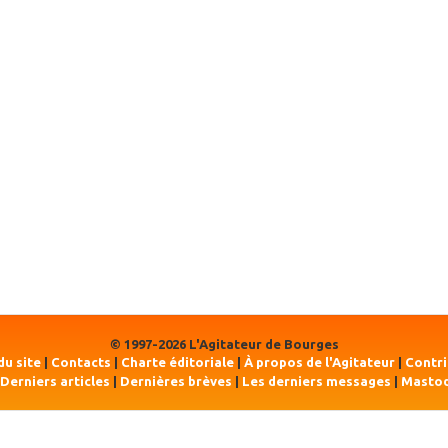
© 1997-2026 L'Agitateur de Bourges
du site
|
Contacts
|
Charte éditoriale
|
À propos de l'Agitateur
|
Contr
Derniers articles
|
Dernières brèves
|
Les derniers messages
|
Masto