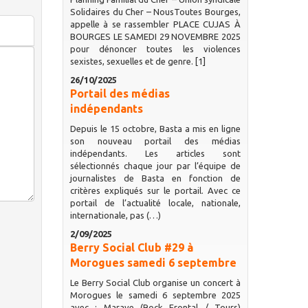
Solidaires du Cher – NousToutes Bourges,
appelle à se rassembler PLACE CUJAS À
BOURGES LE SAMEDI 29 NOVEMBRE 2025
pour dénoncer toutes les violences
sexistes, sexuelles et de genre. [1]
26/10/2025
Portail des médias
indépendants
Depuis le 15 octobre, Basta a mis en ligne
son nouveau portail des médias
indépendants. Les articles sont
sélectionnés chaque jour par l’équipe de
journalistes de Basta en fonction de
critères expliqués sur le portail. Avec ce
portail de l’actualité locale, nationale,
internationale, pas (…)
2/09/2025
Berry Social Club #29 à
Morogues samedi 6 septembre
Le Berry Social Club organise un concert à
Morogues le samedi 6 septembre 2025
avec : Marave (Rock Frontal / Tours)