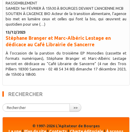
RASSEMBLEMENT
SAMEDI 1er FÉVRIER À 15h30 À BOURGES DEVANT L’ANCIENNE MCB
SOUTIEN À L’AGENCE BIO Acteur de la transition alimentaire, l’agence
bio met en lumière ceux et celles qui font la bio, qui œuvrent au
quotidien pour une (…)
13/12/2023
Stéphane Branger et Marc-Albéric Lestage en
dédicace au Café Librairie de Sancerre
À l’occasion de la parution du troisième EP Monodies (cassette et
formats numériques), Stéphane Branger et Marc-Albéric Lestage
seront en dédicace au "Café Librairie de Sancerre" (4 rue des Trois
Pilliers 18300 Sancerre - 02 48 54 34 80) dimanche 17 décembre 2023,
de 15h00 à 18h00.
RECHERCHER
>>
© 1997-2026 L'Agitateur de Bourges
La une
|
Plan du site
|
Contacts
|
Charte éditoriale
|
À propos