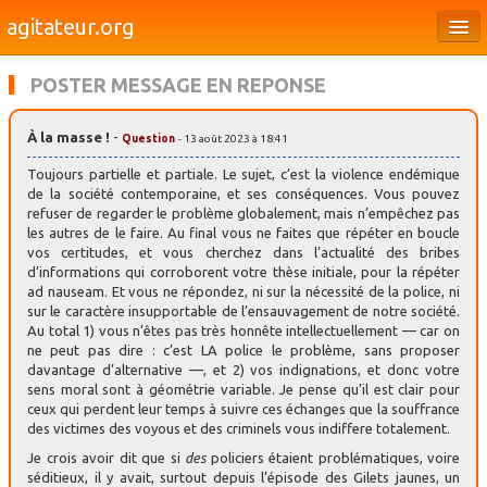
agitateur.org
Éditoriaux
POSTER MESSAGE EN REPONSE
Bourges & le Cher
À la masse !
-
Question
- 13 août 2023 à 18:41
Société
Toujours partielle et partiale. Le sujet, c’est la violence endémique
Culture
de la société contemporaine, et ses conséquences. Vous pouvez
refuser de regarder le problème globalement, mais n’empêchez pas
les autres de le faire. Au final vous ne faites que répéter en boucle
Médias
vos certitudes, et vous cherchez dans l’actualité des bribes
d’informations qui corroborent votre thèse initiale, pour la répéter
Dossiers
ad nauseam. Et vous ne répondez, ni sur la nécessité de la police, ni
sur le caractère insupportable de l’ensauvagement de notre société.
Brèves
Au total 1) vous n’êtes pas très honnête intellectuellement — car on
ne peut pas dire : c’est LA police le problème, sans proposer
davantage d’alternative —, et 2) vos indignations, et donc votre
sens moral sont à géométrie variable. Je pense qu’il est clair pour
ceux qui perdent leur temps à suivre ces échanges que la souffrance
des victimes des voyous et des criminels vous indiffere totalement.
Je crois avoir dit que si
des
policiers étaient problématiques, voire
séditieux, il y avait, surtout depuis l’épisode des Gilets jaunes, un