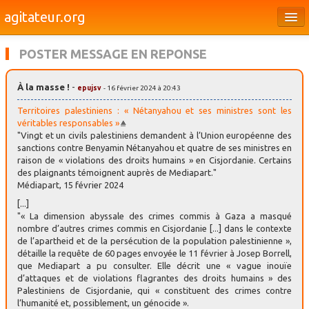
agitateur.org
Éditoriaux
POSTER MESSAGE EN REPONSE
Bourges & le Cher
À la masse !
-
epujsv
- 16 février 2024 à 20:43
Société
Territoires palestiniens : « Nétanyahou et ses ministres sont les
Culture
véritables responsables »
"Vingt et un civils palestiniens demandent à l’Union européenne des
sanctions contre Benyamin Nétanyahou et quatre de ses ministres en
Médias
raison de « violations des droits humains » en Cisjordanie. Certains
des plaignants témoignent auprès de Mediapart."
Dossiers
Médiapart, 15 février 2024
Brèves
[...]
"« La dimension abyssale des crimes commis à Gaza a masqué
nombre d’autres crimes commis en Cisjordanie [...] dans le contexte
de l’apartheid et de la persécution de la population palestinienne »,
détaille la requête de 60 pages envoyée le 11 février à Josep Borrell,
que Mediapart a pu consulter. Elle décrit une « vague inouïe
d’attaques et de violations flagrantes des droits humains » des
Palestiniens de Cisjordanie, qui « constituent des crimes contre
l’humanité et, possiblement, un génocide ».