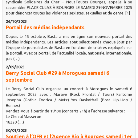
syndicale Solidaires du Cher – NousToutes Bourges, appelle à se
rassembler PLACE CUJAS À BOURGES LE SAMEDI 29 NOVEMBRE 2025
pour dénoncer toutes les violences sexistes, sexuelles et de genre. [1]
26/10/2025
Portail des médias indépendants
Depuis le 15 octobre, Basta a mis en ligne son nouveau portail des
médias indépendants. Les articles sont sélectionnés chaque jour par
l’équipe de journalistes de Basta en fonction de critères expliqués sur
le portail. Avec ce portail de l’actualité locale, nationale, internationale,
pas (…)
2/09/2025
Berry Social Club #29 à Morogues samedi 6
septembre
Le Berry Social Club organise un concert à Morogues le samedi 6
septembre 2025 avec : Marave (Rock Frontal / Tours) Fantôme
Josepha (Gothic Exotica / Metz) Yes Basketball (Post Hip-Hop /
Rennes)
Rendez-vous à partir de 19h30 (concerts 21h) à l’adresse suivante :
Le Chezal Masseron
18220 (…)
30/01/2025
Soutien à l’OFB et l’Agence Bio à Bourges samedi 1er