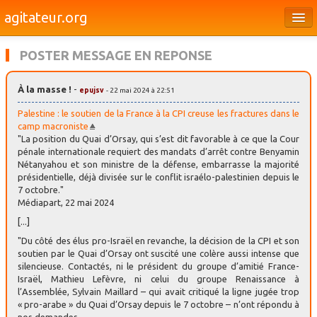
agitateur.org
Éditoriaux
POSTER MESSAGE EN REPONSE
Bourges & le Cher
À la masse !
-
epujsv
- 22 mai 2024 à 22:51
Société
Palestine : le soutien de la France à la CPI creuse les fractures dans le
Culture
camp macroniste
"La position du Quai d’Orsay, qui s’est dit favorable à ce que la Cour
pénale internationale requiert des mandats d’arrêt contre Benyamin
Médias
Nétanyahou et son ministre de la défense, embarrasse la majorité
présidentielle, déjà divisée sur le conflit israélo-palestinien depuis le
Dossiers
7 octobre."
Médiapart, 22 mai 2024
Brèves
[...]
"Du côté des élus pro-Israël en revanche, la décision de la CPI et son
soutien par le Quai d’Orsay ont suscité une colère aussi intense que
silencieuse. Contactés, ni le président du groupe d’amitié France-
Israël, Mathieu Lefèvre, ni celui du groupe Renaissance à
l’Assemblée, Sylvain Maillard – qui avait critiqué la ligne jugée trop
« pro-arabe » du Quai d’Orsay depuis le 7 octobre – n’ont répondu à