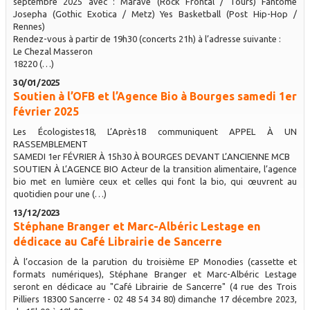
septembre 2025 avec : Marave (Rock Frontal / Tours) Fantôme
Josepha (Gothic Exotica / Metz) Yes Basketball (Post Hip-Hop /
Rennes)
Rendez-vous à partir de 19h30 (concerts 21h) à l’adresse suivante :
Le Chezal Masseron
18220 (…)
30/01/2025
Soutien à l’OFB et l’Agence Bio à Bourges samedi 1er
février 2025
Les Écologistes18, L’Après18 communiquent APPEL À UN
RASSEMBLEMENT
SAMEDI 1er FÉVRIER À 15h30 À BOURGES DEVANT L’ANCIENNE MCB
SOUTIEN À L’AGENCE BIO Acteur de la transition alimentaire, l’agence
bio met en lumière ceux et celles qui font la bio, qui œuvrent au
quotidien pour une (…)
13/12/2023
Stéphane Branger et Marc-Albéric Lestage en
dédicace au Café Librairie de Sancerre
À l’occasion de la parution du troisième EP Monodies (cassette et
formats numériques), Stéphane Branger et Marc-Albéric Lestage
seront en dédicace au "Café Librairie de Sancerre" (4 rue des Trois
Pilliers 18300 Sancerre - 02 48 54 34 80) dimanche 17 décembre 2023,