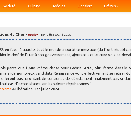
Société
Culture
Médias
Dossiers
Brèves
tions du Cher
-
epujsv
- 1er juillet 2024 à 22:30
2, en face, à gauche, tout le monde a porté ce message (du front républicai
é hier le chef de l’Etat à son gouvernement, ajoutant « qu’aucune voix ne devait
uable parce que floue. Même chose pour Gabriel Attal, plus ferme dans le 
même si de nombreux candidats Renaissance vont effectivement se retirer d
le feront pas, profitant de consignes de désistement finalement pas si clai
out cas d’inconsistance sur les valeurs républicaines."
ronisme
Libération, 1er juillet 2024