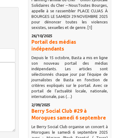
Solidaires du Cher – NousToutes Bourges,
appelle à se rassembler PLACE CUJAS À
BOURGES LE SAMEDI 29 NOVEMBRE 2025
pour dénoncer toutes les violences
sexistes, sexuelles et de genre. [1]
26/10/2025
Portail des médias
indépendants
Depuis le 15 octobre, Basta a mis en ligne
son nouveau portail des médias
indépendants. Les articles sont
sélectionnés chaque jour par l’équipe de
journalistes de Basta en fonction de
critères expliqués sur le portail. Avec ce
portail de l’actualité locale, nationale,
internationale, pas (…)
2/09/2025
Berry Social Club #29 à
Morogues samedi 6 septembre
Le Berry Social Club organise un concert à
Morogues le samedi 6 septembre 2025
avec : Marave (Rock Frontal / Tours)