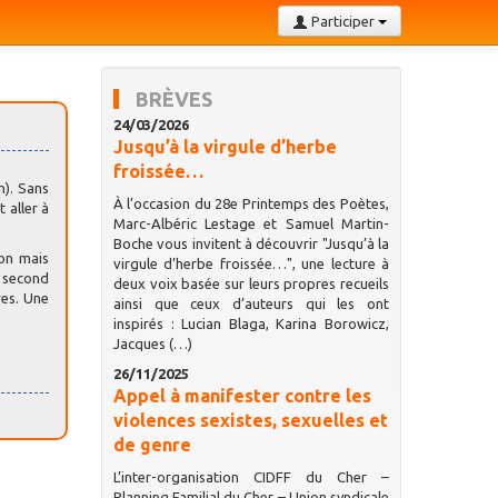
Participer
BRÈVES
24/03/2026
Jusqu’à la virgule d’herbe
froissée…
n). Sans
À l’occasion du 28e Printemps des Poètes,
 aller à
Marc-Albéric Lestage et Samuel Martin-
Boche vous invitent à découvrir "Jusqu’à la
ton mais
virgule d’herbe froissée…", une lecture à
u second
deux voix basée sur leurs propres recueils
res. Une
ainsi que ceux d’auteurs qui les ont
inspirés : Lucian Blaga, Karina Borowicz,
Jacques (…)
26/11/2025
Appel à manifester contre les
violences sexistes, sexuelles et
de genre
L’inter-organisation CIDFF du Cher –
Planning Familial du Cher – Union syndicale