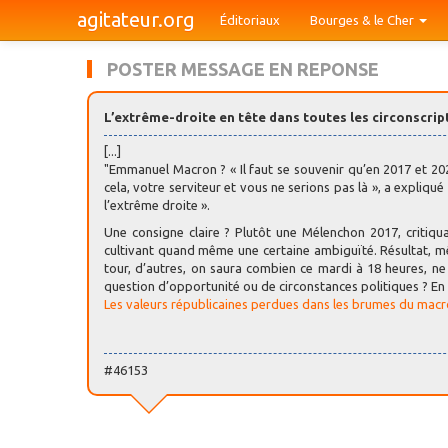
agitateur.org
Éditoriaux
Bourges & le Cher
POSTER MESSAGE EN REPONSE
L’extrême-droite en tête dans toutes les circonscrip
[...]
"Emmanuel Macron ? « Il faut se souvenir qu’en 2017 et 202
cela, votre serviteur et vous ne serions pas là », a expliqu
l’extrême droite ».
Une consigne claire ? Plutôt une Mélenchon 2017, critiq
cultivant quand même une certaine ambiguïté. Résultat, 
tour, d’autres, on saura combien ce mardi à 18 heures, ne 
question d’opportunité ou de circonstances politiques ? En t
Les valeurs républicaines perdues dans les brumes du mac
#46153