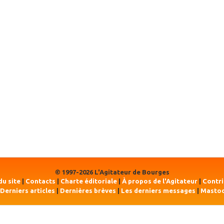
© 1997-2026 L'Agitateur de Bourges
du site
|
Contacts
|
Charte éditoriale
|
À propos de l'Agitateur
|
Contr
Derniers articles
|
Dernières brèves
|
Les derniers messages
|
Masto