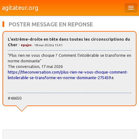
agitateur.org
Éditoriaux
POSTER MESSAGE EN REPONSE
Bourges & le Cher
L’extrême-droite en tête dans toutes les circonscriptions du
Société
Cher
-
epujsv
- 18 mai 2026 à 15:41
Culture
"Plus rien ne vous choque ? Comment l’intolérable se transforme en
norme dominante"
The conversation, 17 mai 2026
Médias
https://theconversation.com/plus-rien-ne-vous-choque-comment-
lintolerable-se-transforme-en-norme-dominante-275459
Dossiers
Brèves
#46650