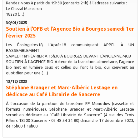
Rendez-vous à partir de 19h30 (concerts 21h) à l’adresse suivante :
Le Chezal Masseron
18220 (…)
30/01/2025
Soutien à l’OFB et l’Agence Bio à Bourges samedi 1er
février 2025
Les Écologistes18, L’Après18 communiquent APPEL À UN
RASSEMBLEMENT
SAMEDI 1er FÉVRIER À 15h30 À BOURGES DEVANT L’ANCIENNE MCB
SOUTIEN À L’AGENCE BIO Acteur de la transition alimentaire, l’agence
bio met en lumière ceux et celles qui font la bio, qui œuvrent au
quotidien pour une (…)
13/12/2023
Stéphane Branger et Marc-Albéric Lestage en
dédicace au Café Librairie de Sancerre
À l’occasion de la parution du troisième EP Monodies (cassette et
formats numériques), Stéphane Branger et Marc-Albéric Lestage
seront en dédicace au "Café Librairie de Sancerre" (4 rue des Trois
Pilliers 18300 Sancerre - 02 48 54 34 80) dimanche 17 décembre 2023,
de 15h00 à 18h00.