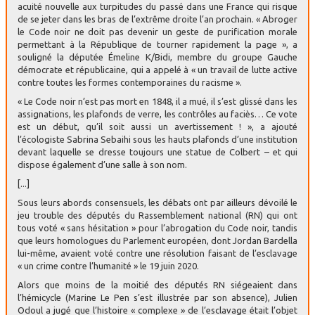
acuité nouvelle aux turpitudes du passé dans une France qui risque
de se jeter dans les bras de l’extrême droite l’an prochain. « Abroger
le Code noir ne doit pas devenir un geste de purification morale
permettant à la République de tourner rapidement la page », a
souligné la députée Émeline K/Bidi, membre du groupe Gauche
démocrate et républicaine, qui a appelé à « un travail de lutte active
contre toutes les formes contemporaines du racisme ».
« Le Code noir n’est pas mort en 1848, il a mué, il s’est glissé dans les
assignations, les plafonds de verre, les contrôles au faciès… Ce vote
est un début, qu’il soit aussi un avertissement ! », a ajouté
l’écologiste Sabrina Sebaihi sous les hauts plafonds d’une institution
devant laquelle se dresse toujours une statue de Colbert – et qui
dispose également d’une salle à son nom.
[...]
Sous leurs abords consensuels, les débats ont par ailleurs dévoilé le
jeu trouble des députés du Rassemblement national (RN) qui ont
tous voté « sans hésitation » pour l’abrogation du Code noir, tandis
que leurs homologues du Parlement européen, dont Jordan Bardella
lui-même, avaient voté contre une résolution faisant de l’esclavage
« un crime contre l’humanité » le 19 juin 2020.
Alors que moins de la moitié des députés RN siégeaient dans
l’hémicycle (Marine Le Pen s’est illustrée par son absence), Julien
Odoul a jugé que l’histoire « complexe » de l’esclavage était l’objet