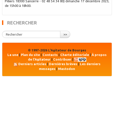
Pilliers 18300 Sancerre - 02 48 54 34 80) dimanche 17 décembre 2023,
de 15h00 à 18h00.
RECHERCHER
>>
© 1997-2026 L'Agitateur de Bourges
La une
|
Plan du site
|
Contacts
|
Charte éditoriale
|
À propos
de l'Agitateur
|
Contribuer
|
Derniers articles
|
Dernières brèves
|
Les derniers
messages
|
Mastodon