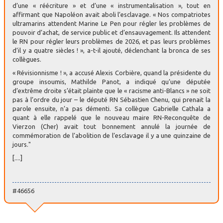
d’une « réécriture » et d’une « instrumentalisation », tout en
affirmant que Napoléon avait aboli l’esclavage. « Nos compatriotes
ultramarins attendent Marine Le Pen pour régler les problèmes de
pouvoir d’achat, de service public et d’ensauvagement. Ils attendent
le RN pour régler leurs problèmes de 2026, et pas leurs problèmes
d’il y a quatre siècles ! », a-t-il ajouté, déclenchant la bronca de ses
collègues.
« Révisionnisme ! », a accusé Alexis Corbière, quand la présidente du
groupe insoumis, Mathilde Panot, a indiqué qu’une députée
d’extrême droite s’était plainte que le « racisme anti-Blancs » ne soit
pas à l’ordre du jour – le député RN Sébastien Chenu, qui prenait la
parole ensuite, n’a pas démenti. Sa collègue Gabrielle Cathala a
quant à elle rappelé que le nouveau maire RN-Reconquête de
Vierzon (Cher) avait tout bonnement annulé la journée de
commémoration de l’abolition de l’esclavage il y a une quinzaine de
jours."
[....]
#46656