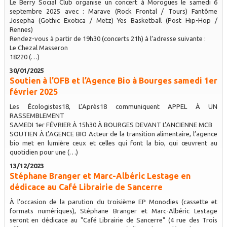
Le Berry Social Club organise un concert à Morogues le samedi 6
septembre 2025 avec : Marave (Rock Frontal / Tours) Fantôme
Josepha (Gothic Exotica / Metz) Yes Basketball (Post Hip-Hop /
Rennes)
Rendez-vous à partir de 19h30 (concerts 21h) à l’adresse suivante :
Le Chezal Masseron
18220 (…)
30/01/2025
Soutien à l’OFB et l’Agence Bio à Bourges samedi 1er
février 2025
Les Écologistes18, L’Après18 communiquent APPEL À UN
RASSEMBLEMENT
SAMEDI 1er FÉVRIER À 15h30 À BOURGES DEVANT L’ANCIENNE MCB
SOUTIEN À L’AGENCE BIO Acteur de la transition alimentaire, l’agence
bio met en lumière ceux et celles qui font la bio, qui œuvrent au
quotidien pour une (…)
13/12/2023
Stéphane Branger et Marc-Albéric Lestage en
dédicace au Café Librairie de Sancerre
À l’occasion de la parution du troisième EP Monodies (cassette et
formats numériques), Stéphane Branger et Marc-Albéric Lestage
seront en dédicace au "Café Librairie de Sancerre" (4 rue des Trois