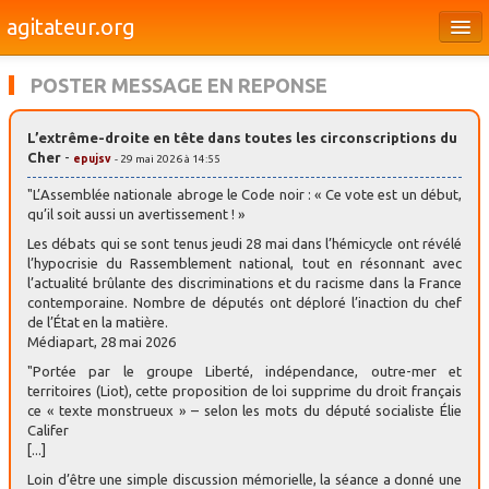
agitateur.org
Éditoriaux
POSTER MESSAGE EN REPONSE
Bourges & le Cher
L’extrême-droite en tête dans toutes les circonscriptions du
Société
Cher
-
epujsv
- 29 mai 2026 à 14:55
Culture
"L’Assemblée nationale abroge le Code noir : « Ce vote est un début,
qu’il soit aussi un avertissement ! »
Médias
Les débats qui se sont tenus jeudi 28 mai dans l’hémicycle ont révélé
l’hypocrisie du Rassemblement national, tout en résonnant avec
Dossiers
l’actualité brûlante des discriminations et du racisme dans la France
contemporaine. Nombre de députés ont déploré l’inaction du chef
Brèves
de l’État en la matière.
Médiapart, 28 mai 2026
"Portée par le groupe Liberté, indépendance, outre-mer et
territoires (Liot), cette proposition de loi supprime du droit français
ce « texte monstrueux » – selon les mots du député socialiste Élie
Califer
[...]
Loin d’être une simple discussion mémorielle, la séance a donné une