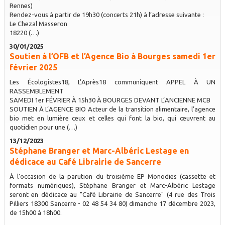
Rennes)
Rendez-vous à partir de 19h30 (concerts 21h) à l’adresse suivante :
Le Chezal Masseron
18220 (…)
30/01/2025
Soutien à l’OFB et l’Agence Bio à Bourges samedi 1er
février 2025
Les Écologistes18, L’Après18 communiquent APPEL À UN
RASSEMBLEMENT
SAMEDI 1er FÉVRIER À 15h30 À BOURGES DEVANT L’ANCIENNE MCB
SOUTIEN À L’AGENCE BIO Acteur de la transition alimentaire, l’agence
bio met en lumière ceux et celles qui font la bio, qui œuvrent au
quotidien pour une (…)
13/12/2023
Stéphane Branger et Marc-Albéric Lestage en
dédicace au Café Librairie de Sancerre
À l’occasion de la parution du troisième EP Monodies (cassette et
formats numériques), Stéphane Branger et Marc-Albéric Lestage
seront en dédicace au "Café Librairie de Sancerre" (4 rue des Trois
Pilliers 18300 Sancerre - 02 48 54 34 80) dimanche 17 décembre 2023,
de 15h00 à 18h00.