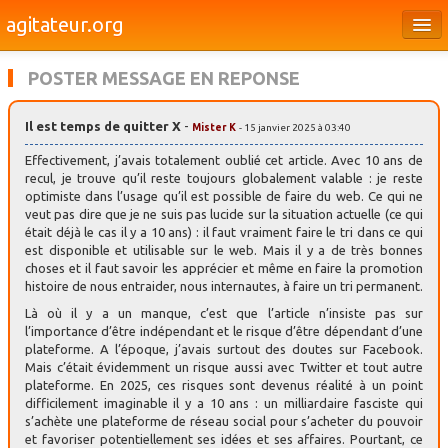
agitateur.org
Éditoriaux
POSTER MESSAGE EN REPONSE
Bourges & le Cher
Il est temps de quitter X
-
Mister K
- 15 janvier 2025 à 03:40
Société
Effectivement, j’avais totalement oublié cet article. Avec 10 ans de
Culture
recul, je trouve qu’il reste toujours globalement valable : je reste
optimiste dans l’usage qu’il est possible de faire du web. Ce qui ne
veut pas dire que je ne suis pas lucide sur la situation actuelle (ce qui
Médias
était déjà le cas il y a 10 ans) : il faut vraiment faire le tri dans ce qui
est disponible et utilisable sur le web. Mais il y a de très bonnes
Dossiers
choses et il faut savoir les apprécier et même en faire la promotion
histoire de nous entraider, nous internautes, à faire un tri permanent.
Brèves
Là où il y a un manque, c’est que l’article n’insiste pas sur
l’importance d’être indépendant et le risque d’être dépendant d’une
plateforme. A l’époque, j’avais surtout des doutes sur Facebook.
Mais c’était évidemment un risque aussi avec Twitter et tout autre
plateforme. En 2025, ces risques sont devenus réalité à un point
difficilement imaginable il y a 10 ans : un milliardaire fasciste qui
s’achète une plateforme de réseau social pour s’acheter du pouvoir
et favoriser potentiellement ses idées et ses affaires. Pourtant, ce