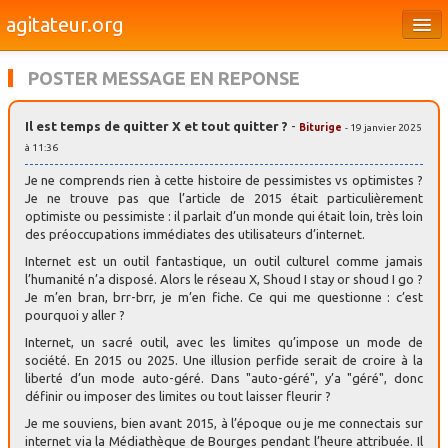
agitateur.org
Éditoriaux
POSTER MESSAGE EN REPONSE
Bourges & le Cher
Il est temps de quitter X et tout quitter ?
-
Biturige
- 19 janvier 2025
Société
à 11:36
Culture
Je ne comprends rien à cette histoire de pessimistes vs optimistes ?
Je ne trouve pas que l’article de 2015 était particulièrement
Médias
optimiste ou pessimiste : il parlait d’un monde qui était loin, très loin
des préoccupations immédiates des utilisateurs d’internet.
Dossiers
Internet est un outil fantastique, un outil culturel comme jamais
l’humanité n’a disposé. Alors le réseau X, Shoud I stay or shoud I go ?
Brèves
Je m’en bran, brr-brr, je m’en fiche. Ce qui me questionne : c’est
pourquoi y aller ?
Internet, un sacré outil, avec les limites qu’impose un mode de
société. En 2015 ou 2025. Une illusion perfide serait de croire à la
liberté d’un mode auto-géré. Dans "auto-géré", y’a "géré", donc
définir ou imposer des limites ou tout laisser fleurir ?
Je me souviens, bien avant 2015, à l’époque ou je me connectais sur
internet via la Médiathèque de Bourges pendant l’heure attribuée. Il