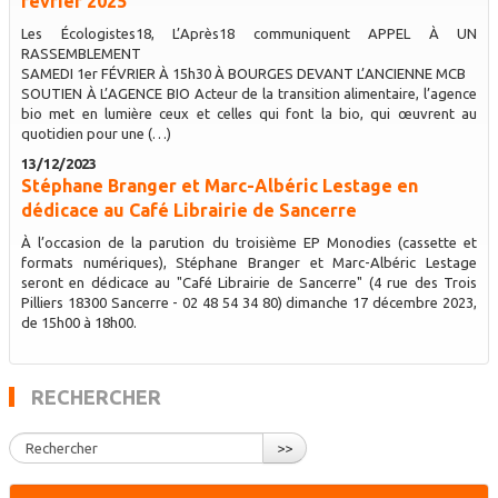
février 2025
Les Écologistes18, L’Après18 communiquent APPEL À UN
RASSEMBLEMENT
SAMEDI 1er FÉVRIER À 15h30 À BOURGES DEVANT L’ANCIENNE MCB
SOUTIEN À L’AGENCE BIO Acteur de la transition alimentaire, l’agence
bio met en lumière ceux et celles qui font la bio, qui œuvrent au
quotidien pour une (…)
13/12/2023
Stéphane Branger et Marc-Albéric Lestage en
dédicace au Café Librairie de Sancerre
À l’occasion de la parution du troisième EP Monodies (cassette et
formats numériques), Stéphane Branger et Marc-Albéric Lestage
seront en dédicace au "Café Librairie de Sancerre" (4 rue des Trois
Pilliers 18300 Sancerre - 02 48 54 34 80) dimanche 17 décembre 2023,
de 15h00 à 18h00.
RECHERCHER
>>