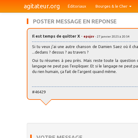
agitateur.org
Éditoriaux
Bourges & le Cher
POSTER MESSAGE EN REPONSE
Il est temps de quitter X
-
epujsv
- 27 janvier 2025 à 20:54
Si tu veux j’ai une autre chanson de Damien Saez où il cha
...dedans ? dessus ? au travers ?
Oui tu résumes à peu près. Mais reste toute la question de
langage ne peut pas l’expliquer. Et si le langage ne peut p
du rien humain, ça fait de l’argent quand même.
#46429
VOTRE MESSAGE