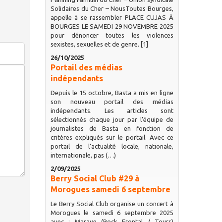
Solidaires du Cher – NousToutes Bourges,
appelle à se rassembler PLACE CUJAS À
BOURGES LE SAMEDI 29 NOVEMBRE 2025
pour dénoncer toutes les violences
sexistes, sexuelles et de genre. [1]
26/10/2025
Portail des médias
indépendants
Depuis le 15 octobre, Basta a mis en ligne
son nouveau portail des médias
indépendants. Les articles sont
sélectionnés chaque jour par l’équipe de
journalistes de Basta en fonction de
critères expliqués sur le portail. Avec ce
portail de l’actualité locale, nationale,
internationale, pas (…)
2/09/2025
Berry Social Club #29 à
Morogues samedi 6 septembre
Le Berry Social Club organise un concert à
Morogues le samedi 6 septembre 2025
avec : Marave (Rock Frontal / Tours)