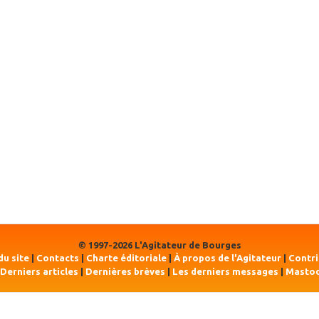
© 1997-2026 L'Agitateur de Bourges
du site
|
Contacts
|
Charte éditoriale
|
À propos de l'Agitateur
|
Contr
Derniers articles
|
Dernières brèves
|
Les derniers messages
|
Masto