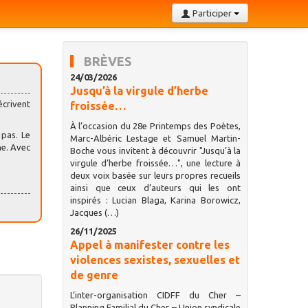
Participer
BRÈVES
24/03/2026
Jusqu’à la virgule d’herbe
écrivent
froissée…
À l’occasion du 28e Printemps des Poètes,
 pas. Le
Marc-Albéric Lestage et Samuel Martin-
me. Avec
Boche vous invitent à découvrir "Jusqu’à la
virgule d’herbe froissée…", une lecture à
deux voix basée sur leurs propres recueils
ainsi que ceux d’auteurs qui les ont
inspirés : Lucian Blaga, Karina Borowicz,
Jacques (…)
26/11/2025
Appel à manifester contre les
violences sexistes, sexuelles et
de genre
L’inter-organisation CIDFF du Cher –
Planning Familial du Cher – Union syndicale