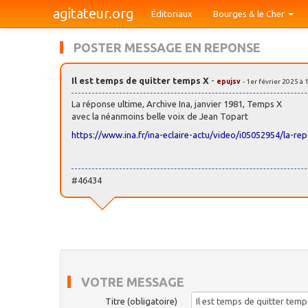
agitateur.org
Éditoriaux
Bourges & le Cher
POSTER MESSAGE EN REPONSE
Il est temps de quitter temps X
-
epujsv
- 1er février 2025 à 
La réponse ultime, Archive Ina, janvier 1981, Temps X
avec la néanmoins belle voix de Jean Topart
https://www.ina.fr/ina-eclaire-actu/video/i05052954/la-re
#46434
VOTRE MESSAGE
Titre (obligatoire)