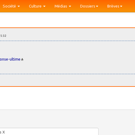
Société
Culture
Médias
Dossiers
Brèves
15:32
ponse-ultime