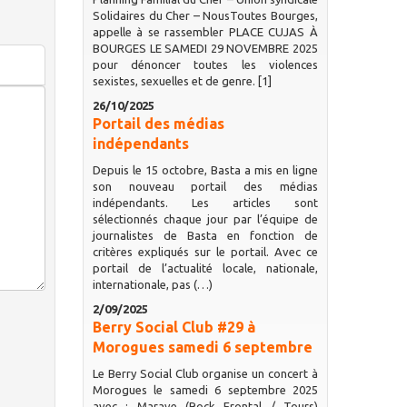
Solidaires du Cher – NousToutes Bourges,
appelle à se rassembler PLACE CUJAS À
BOURGES LE SAMEDI 29 NOVEMBRE 2025
pour dénoncer toutes les violences
sexistes, sexuelles et de genre. [1]
26/10/2025
Portail des médias
indépendants
Depuis le 15 octobre, Basta a mis en ligne
son nouveau portail des médias
indépendants. Les articles sont
sélectionnés chaque jour par l’équipe de
journalistes de Basta en fonction de
critères expliqués sur le portail. Avec ce
portail de l’actualité locale, nationale,
internationale, pas (…)
2/09/2025
Berry Social Club #29 à
Morogues samedi 6 septembre
Le Berry Social Club organise un concert à
Morogues le samedi 6 septembre 2025
avec : Marave (Rock Frontal / Tours)