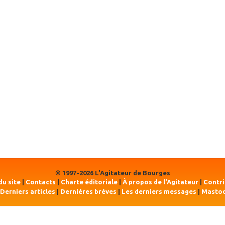
© 1997-2026 L'Agitateur de Bourges
du site
|
Contacts
|
Charte éditoriale
|
À propos de l'Agitateur
|
Contr
Derniers articles
|
Dernières brèves
|
Les derniers messages
|
Masto