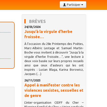
Participer
BRÈVES
24/03/2026
Jusqu’à la virgule d’herbe
froissée…
À l’occasion du 28e Printemps des Poètes,
Marc-Albéric Lestage et Samuel Martin-
Boche vous invitent à découvrir "Jusqu’à la
virgule d’herbe froissée…", une lecture à
deux voix basée sur leurs propres recueils
ainsi que ceux d’auteurs qui les ont
inspirés : Lucian Blaga, Karina Borowicz,
Jacques (…)
26/11/2025
Appel à manifester contre les
violences sexistes, sexuelles et
de genre
L’inter-organisation CIDFF du Cher –
Planning Familial du Cher – Union syndicale