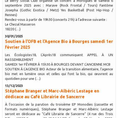
Le Berry Social Club organise un concert à Morogues le samedi 6
septembre 2025 avec : Marave (Rock Frontal / Tours) Fantôme
Josepha (Gothic Exotica / Metz) Yes Basketball (Post Hip-Hop /
Rennes)
Rendez-vous à partir de 19h30 (concerts 21h) à l’adresse suivante :
Le Chezal Masseron
18220 (…)
30/01/2025
Soutien à l’OFB et l’Agence Bio à Bourges samedi 1er
février 2025
Les Écologistes18, L’Après18 communiquent APPEL À UN
RASSEMBLEMENT
SAMEDI 1er FÉVRIER À 15h30 À BOURGES DEVANT L’ANCIENNE MCB
SOUTIEN À L’AGENCE BIO Acteur de la transition alimentaire, l’agence
bio met en lumière ceux et celles qui font la bio, qui œuvrent au
quotidien pour une (…)
13/12/2023
Stéphane Branger et Marc-Albéric Lestage en
dédicace au Café Librairie de Sancerre
À l’occasion de la parution du troisième EP Monodies (cassette et
formats numériques), Stéphane Branger et Marc-Albéric Lestage
seront en dédicace au "Café Librairie de Sancerre" (4 rue des Trois