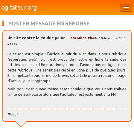
agitateur.org
Éditoriaux
POSTER MESSAGE EN REPONSE
Bourges & le Cher
Un site contre la double peine
-
Jean-Michel Pinon
- 18 décembre 2006
Société
à 13:49
Culture
La raison est simple : l’article aurait dû aller dans la sous rubrique
"repérages web", or, il est prévu de mettre en ligne la suite des
Médias
articles sur Linux Ubuntu. donc, si nous l’avions mis en ligne dans
cette rubrique, il ne serait pas resté en ligne plus de quelques jours.
En le mettant sous forme de brève, cet article pourra rester en page
Dossiers
d’accueil plus longtemps.
Brèves
Mais bon, c’est quand même assez comique que vous nous traitiez
limite de Sarkoziste alors que l’agitateur est justement anti FN...
#6051