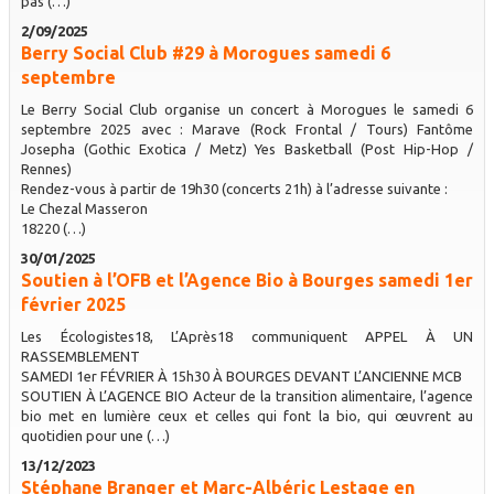
pas (…)
2/09/2025
Berry Social Club #29 à Morogues samedi 6
septembre
Le Berry Social Club organise un concert à Morogues le samedi 6
septembre 2025 avec : Marave (Rock Frontal / Tours) Fantôme
Josepha (Gothic Exotica / Metz) Yes Basketball (Post Hip-Hop /
Rennes)
Rendez-vous à partir de 19h30 (concerts 21h) à l’adresse suivante :
Le Chezal Masseron
18220 (…)
30/01/2025
Soutien à l’OFB et l’Agence Bio à Bourges samedi 1er
février 2025
Les Écologistes18, L’Après18 communiquent APPEL À UN
RASSEMBLEMENT
SAMEDI 1er FÉVRIER À 15h30 À BOURGES DEVANT L’ANCIENNE MCB
SOUTIEN À L’AGENCE BIO Acteur de la transition alimentaire, l’agence
bio met en lumière ceux et celles qui font la bio, qui œuvrent au
quotidien pour une (…)
13/12/2023
Stéphane Branger et Marc-Albéric Lestage en