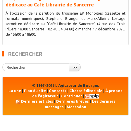
dédicace au Café Librairie de Sancerre
À l’occasion de la parution du troisième EP Monodies (cassette et
formats numériques), Stéphane Branger et Marc-Albéric Lestage
seront en dédicace au "Café Librairie de Sancerre" (4 rue des Trois
Pilliers 18300 Sancerre - 02 48 54 34 80) dimanche 17 décembre 2023,
de 15h00 à 18h00.
RECHERCHER
>>
© 1997-2026 L'Agitateur de Bourges
La une
|
Plan du site
|
Contacts
|
Charte éditoriale
|
À propos
de l'Agitateur
|
Contribuer
|
Derniers articles
|
Dernières brèves
|
Les derniers
messages
|
Mastodon