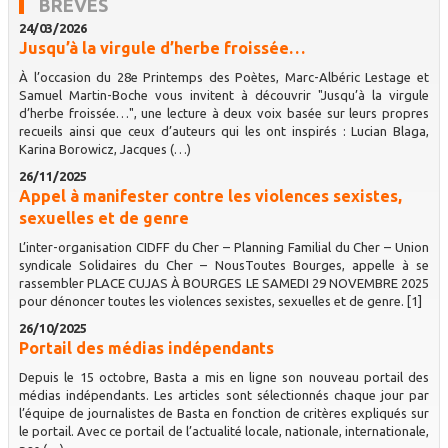
BRÈVES
24/03/2026
Jusqu’à la virgule d’herbe froissée…
À l’occasion du 28e Printemps des Poètes, Marc-Albéric Lestage et
Samuel Martin-Boche vous invitent à découvrir "Jusqu’à la virgule
d’herbe froissée…", une lecture à deux voix basée sur leurs propres
recueils ainsi que ceux d’auteurs qui les ont inspirés : Lucian Blaga,
Karina Borowicz, Jacques (…)
26/11/2025
Appel à manifester contre les violences sexistes,
sexuelles et de genre
L’inter-organisation CIDFF du Cher – Planning Familial du Cher – Union
syndicale Solidaires du Cher – NousToutes Bourges, appelle à se
rassembler PLACE CUJAS À BOURGES LE SAMEDI 29 NOVEMBRE 2025
pour dénoncer toutes les violences sexistes, sexuelles et de genre. [1]
26/10/2025
Portail des médias indépendants
Depuis le 15 octobre, Basta a mis en ligne son nouveau portail des
médias indépendants. Les articles sont sélectionnés chaque jour par
l’équipe de journalistes de Basta en fonction de critères expliqués sur
le portail. Avec ce portail de l’actualité locale, nationale, internationale,