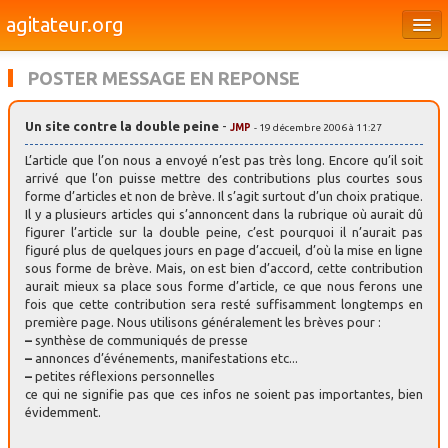
agitateur.org
Éditoriaux
POSTER MESSAGE EN REPONSE
Bourges & le Cher
Un site contre la double peine
-
JMP
- 19 décembre 2006 à 11:27
Société
L’article que l’on nous a envoyé n’est pas très long. Encore qu’il soit
Culture
arrivé que l’on puisse mettre des contributions plus courtes sous
forme d’articles et non de brève. Il s’agit surtout d’un choix pratique.
Il y a plusieurs articles qui s’annoncent dans la rubrique où aurait dû
Médias
figurer l’article sur la double peine, c’est pourquoi il n’aurait pas
figuré plus de quelques jours en page d’accueil, d’où la mise en ligne
Dossiers
sous forme de brève. Mais, on est bien d’accord, cette contribution
aurait mieux sa place sous forme d’article, ce que nous ferons une
Brèves
fois que cette contribution sera resté suffisamment longtemps en
première page. Nous utilisons généralement les brèves pour :
–
synthèse de communiqués de presse
–
annonces d’événements, manifestations etc...
–
petites réflexions personnelles
ce qui ne signifie pas que ces infos ne soient pas importantes, bien
évidemment.