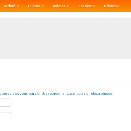
Société
Culture
Médias
Dossiers
Brèves
nt personnel vous parviendra rapidement, par courrier électronique.