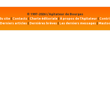
© 1997-2026 L'Agitateur de Bourges
du site
|
Contacts
|
Charte éditoriale
|
À propos de l'Agitateur
|
Contr
Derniers articles
|
Dernières brèves
|
Les derniers messages
|
Masto