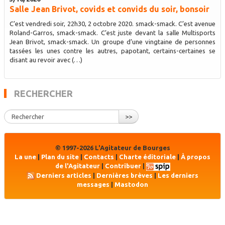
Salle Jean Brivot, covids et convids du soir, bonsoir
C’est vendredi soir, 22h30, 2 octobre 2020. smack-smack. C’est avenue
Roland-Garros, smack-smack. C’est juste devant la salle Multisports
Jean Brivot, smack-smack. Un groupe d’une vingtaine de personnes
tassées les unes contre les autres, papotant, certains-certaines se
disant au revoir avec (…)
RECHERCHER
>>
© 1997-2026 L'Agitateur de Bourges
La une
|
Plan du site
|
Contacts
|
Charte éditoriale
|
À propos
de l'Agitateur
|
Contribuer
|
Derniers articles
|
Dernières brèves
|
Les derniers
messages
|
Mastodon