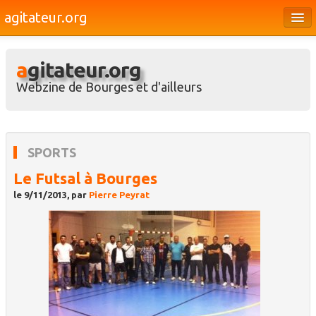
agitateur.org
Éditoriaux
agitateur.org
Bourges & le Cher
Webzine de Bourges et d'ailleurs
Société
Culture
SPORTS
Médias
Le Futsal à Bourges
Dossiers
le 9/11/2013, par
Pierre Peyrat
Brèves