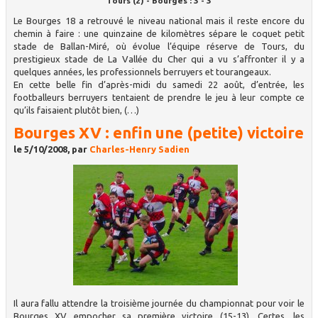
Tours (2) - Bourges : 3 - 3
Le Bourges 18 a retrouvé le niveau national mais il reste encore du
chemin à faire : une quinzaine de kilomètres sépare le coquet petit
stade de Ballan-Miré, où évolue l’équipe réserve de Tours, du
prestigieux stade de La Vallée du Cher qui a vu s’affronter il y a
quelques années, les professionnels berruyers et tourangeaux.
En cette belle fin d’après-midi du samedi 22 août, d’entrée, les
footballeurs berruyers tentaient de prendre le jeu à leur compte ce
qu’ils faisaient plutôt bien, (…)
Bourges XV : enfin une (petite) victoire
le 5/10/2008, par
Charles-Henry Sadien
Il aura fallu attendre la troisième journée du championnat pour voir le
Bourges XV empocher sa première victoire (15-13). Certes, les