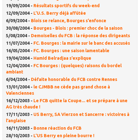
19/09/2004 -
Résultats sportifs du week-end
12/09/2004 -
L’U.S. Berry déjà affûtée
6/09/2004 -
Blois se relance, Bourges s’enfonce
30/08/2004 -
Bourges - Blois : premier choc de la saison
5/08/2004 -
Demoiselles du FCB : la réponse des dirigeants
11/07/2004 -
FC. Bourges : la mairie sur le banc des accusés
16/05/2004 -
FC. Bourges : une saison lamentable
19/04/2004 -
Hamid Belradjaa s’explique
12/04/2004 -
FC Bourges : (quelques) raisons du bordel
ambiant
6/04/2004 -
Défaite honorable du FCB contre Rennes
13/01/2004 -
le CJMBB ne cède pas grand chose à
Valenciennes
16/12/2003 -
Le FCB quitte la Coupe... et se prépare à une
AG très chaude !
17/11/2003 -
US Berry, SA Vierzon et Sancerre : victoires à
l’anglaise
16/11/2003 -
Bonne réaction du FCB
28/10/2003 -
L’US Berry en pleine bourre !