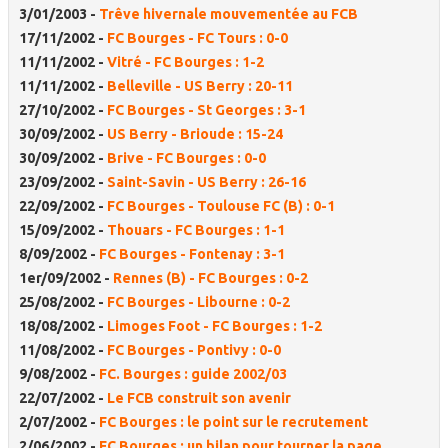
3/01/2003 -
Trêve hivernale mouvementée au FCB
17/11/2002 -
FC Bourges - FC Tours : 0-0
11/11/2002 -
Vitré - FC Bourges : 1-2
11/11/2002 -
Belleville - US Berry : 20-11
27/10/2002 -
FC Bourges - St Georges : 3-1
30/09/2002 -
US Berry - Brioude : 15-24
30/09/2002 -
Brive - FC Bourges : 0-0
23/09/2002 -
Saint-Savin - US Berry : 26-16
22/09/2002 -
FC Bourges - Toulouse FC (B) : 0-1
15/09/2002 -
Thouars - FC Bourges : 1-1
8/09/2002 -
FC Bourges - Fontenay : 3-1
1er/09/2002 -
Rennes (B) - FC Bourges : 0-2
25/08/2002 -
FC Bourges - Libourne : 0-2
18/08/2002 -
Limoges Foot - FC Bourges : 1-2
11/08/2002 -
FC Bourges - Pontivy : 0-0
9/08/2002 -
FC. Bourges : guide 2002/03
22/07/2002 -
Le FCB construit son avenir
2/07/2002 -
FC Bourges : le point sur le recrutement
2/06/2002 -
FC Bourges : un bilan pour tourner la page