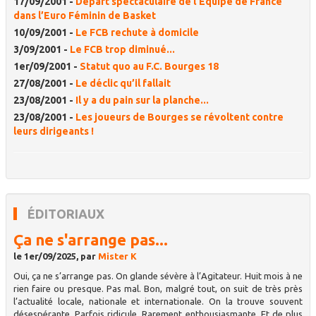
17/09/2001 -
Départ spectaculaire de l’Equipe de France
dans l’Euro Féminin de Basket
10/09/2001 -
Le FCB rechute à domicile
3/09/2001 -
Le FCB trop diminué...
1er/09/2001 -
Statut quo au F.C. Bourges 18
27/08/2001 -
Le déclic qu’il fallait
23/08/2001 -
Il y a du pain sur la planche...
23/08/2001 -
Les joueurs de Bourges se révoltent contre
leurs dirigeants !
ÉDITORIAUX
Ça ne s'arrange pas...
le 1er/09/2025, par
Mister K
Oui, ça ne s’arrange pas. On glande sévère à l’Agitateur. Huit mois à ne
rien faire ou presque. Pas mal. Bon, malgré tout, on suit de très près
l’actualité locale, nationale et internationale. On la trouve souvent
désespérante. Parfois ridicule. Rarement enthousiasmante. Et de plus