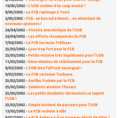
19/05/2002 -
L’USB victime d’un coup monté ?
9/05/2002 -
Le FCB replonge à Tours
2/05/2002 -
FCB : un bon nul à Muret... en attendant de
nouveaux sponsors !
26/04/2002 -
Victoire anecdotique de l’USB
26/04/2002 -
Les efforts récompensés du FCB
7/04/2002 -
Le FCB terrasse Trélissac
25/03/2002 -
Lyon trop fort pour le FCB
25/03/2002 -
Petite victoire très inquiétante pour l’USB
11/03/2002 -
Deux minutes de relâchement pour le FCB
9/03/2002 -
L’USB lave l’affront auvergnat !
9/03/2002 -
Le FCB cartonne Toulouse
25/02/2002 -
Aurillac freinée par le FCB
25/02/2002 -
Salahovic atomise Thouars
25/02/2002 -
Les petits étudiants clermontois se tapent
l’USB !
25/02/2002 -
Simple incident de parcours pour l’USB
13/02/2002 -
Le FCB rechute à Albi
9/02/2002 -
Le FCB évitera-t-il un nouveau dépôt de bilan ?