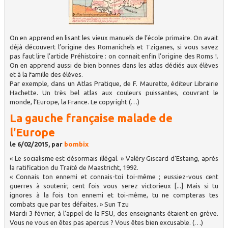
On en apprend en lisant les vieux manuels de l’école primaire. On avait
déjà découvert l’origine des Romanichels et Tziganes, si vous savez
pas faut lire l’article Préhistoire : on connait enfin l’origine des Roms !.
On en apprend aussi de bien bonnes dans les atlas dédiés aux élèves
et à la famille des élèves.
Par exemple, dans un Atlas Pratique, de F. Maurette, éditeur Librairie
Hachette. Un très bel atlas aux couleurs puissantes, couvrant le
monde, l’Europe, la France. Le copyright (…)
La gauche française malade de
l'Europe
le 6/02/2015, par
bombix
« Le socialisme est désormais illégal. » Valéry Giscard d’Estaing, après
la ratification du Traité de Maastricht, 1992.
« Connais ton ennemi et connais-toi toi-même ; eussiez-vous cent
guerres à soutenir, cent fois vous serez victorieux [...] Mais si tu
ignores à la fois ton ennemi et toi-même, tu ne compteras tes
combats que par tes défaites. » Sun Tzu
Mardi 3 février, à l’appel de la FSU, des enseignants étaient en grève.
Vous ne vous en êtes pas apercus ? Vous êtes bien excusable. (…)