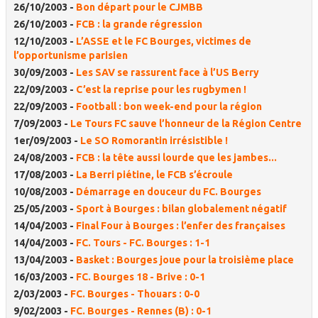
26/10/2003 -
Bon départ pour le CJMBB
26/10/2003 -
FCB : la grande régression
12/10/2003 -
L’ASSE et le FC Bourges, victimes de
l’opportunisme parisien
30/09/2003 -
Les SAV se rassurent face à l’US Berry
22/09/2003 -
C’est la reprise pour les rugbymen !
22/09/2003 -
Football : bon week-end pour la région
7/09/2003 -
Le Tours FC sauve l’honneur de la Région Centre
1er/09/2003 -
Le SO Romorantin irrésistible !
24/08/2003 -
FCB : la tête aussi lourde que les jambes...
17/08/2003 -
La Berri piétine, le FCB s’écroule
10/08/2003 -
Démarrage en douceur du FC. Bourges
25/05/2003 -
Sport à Bourges : bilan globalement négatif
14/04/2003 -
Final Four à Bourges : l’enfer des françaises
14/04/2003 -
FC. Tours - FC. Bourges : 1-1
13/04/2003 -
Basket : Bourges joue pour la troisième place
16/03/2003 -
FC. Bourges 18 - Brive : 0-1
2/03/2003 -
FC. Bourges - Thouars : 0-0
9/02/2003 -
FC. Bourges - Rennes (B) : 0-1