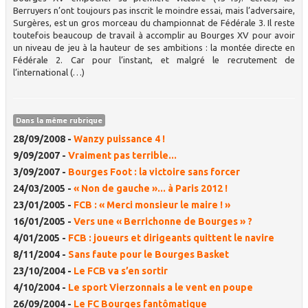
Berruyers n’ont toujours pas inscrit le moindre essai, mais l’adversaire,
Surgères, est un gros morceau du championnat de Fédérale 3. Il reste
toutefois beaucoup de travail à accomplir au Bourges XV pour avoir
un niveau de jeu à la hauteur de ses ambitions : la montée directe en
Fédérale 2. Car pour l’instant, et malgré le recrutement de
l’international (…)
Dans la même rubrique
28/09/2008 -
Wanzy puissance 4 !
9/09/2007 -
Vraiment pas terrible...
3/09/2007 -
Bourges Foot : la victoire sans forcer
24/03/2005 -
« Non de gauche »... à Paris 2012 !
23/01/2005 -
FCB : « Merci monsieur le maire ! »
16/01/2005 -
Vers une « Berrichonne de Bourges » ?
4/01/2005 -
FCB : joueurs et dirigeants quittent le navire
8/11/2004 -
Sans faute pour le Bourges Basket
23/10/2004 -
Le FCB va s’en sortir
4/10/2004 -
Le sport Vierzonnais a le vent en poupe
26/09/2004 -
Le FC Bourges fantômatique