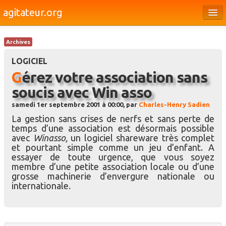
agitateur.org
Éditoriaux
Archives
Bourges & le Cher
LOGICIEL
Société
Gérez votre association sans
soucis avec Win asso
Culture
samedi 1er septembre 2001 à 00:00, par
Charles-Henry Sadien
Médias
La gestion sans crises de nerfs et sans perte de
temps d’une association est désormais possible
Dossiers
avec
Winasso,
un logiciel shareware très complet
et pourtant simple comme un jeu d’enfant. A
Brèves
essayer de toute urgence, que vous soyez
membre d’une petite association locale ou d’une
grosse machinerie d’envergure nationale ou
internationale.