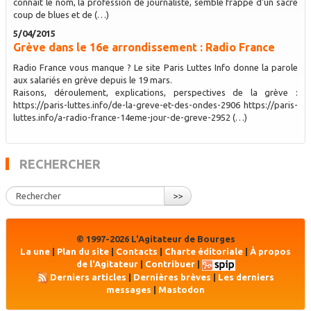
connaît le nom, la profession de journaliste, semble frappé d’un sacré
coup de blues et de (…)
5/04/2015
Grève dans le 16e arrondissement : Radio France
Radio France vous manque ? Le site Paris Luttes Info donne la parole
aux salariés en grève depuis le 19 mars.
Raisons, déroulement, explications, perspectives de la grève :
https://paris-luttes.info/de-la-greve-et-des-ondes-2906 https://paris-
luttes.info/a-radio-france-14eme-jour-de-greve-2952 (…)
RECHERCHER
>>
© 1997-2026 L'Agitateur de Bourges
La une
|
Plan du site
|
Contacts
|
Charte éditoriale
|
À propos
de l'Agitateur
|
Contribuer
|
Derniers articles
|
Dernières brèves
|
Les derniers
messages
|
Mastodon