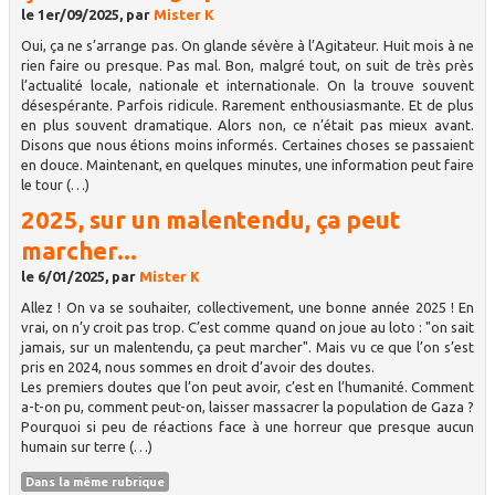
le 1er/09/2025, par
Mister K
Oui, ça ne s’arrange pas. On glande sévère à l’Agitateur. Huit mois à ne
rien faire ou presque. Pas mal. Bon, malgré tout, on suit de très près
l’actualité locale, nationale et internationale. On la trouve souvent
désespérante. Parfois ridicule. Rarement enthousiasmante. Et de plus
en plus souvent dramatique. Alors non, ce n’était pas mieux avant.
Disons que nous étions moins informés. Certaines choses se passaient
en douce. Maintenant, en quelques minutes, une information peut faire
le tour (…)
2025, sur un malentendu, ça peut
marcher...
le 6/01/2025, par
Mister K
Allez ! On va se souhaiter, collectivement, une bonne année 2025 ! En
vrai, on n’y croit pas trop. C’est comme quand on joue au loto : "on sait
jamais, sur un malentendu, ça peut marcher". Mais vu ce que l’on s’est
pris en 2024, nous sommes en droit d’avoir des doutes.
Les premiers doutes que l’on peut avoir, c’est en l’humanité. Comment
a-t-on pu, comment peut-on, laisser massacrer la population de Gaza ?
Pourquoi si peu de réactions face à une horreur que presque aucun
humain sur terre (…)
Dans la même rubrique