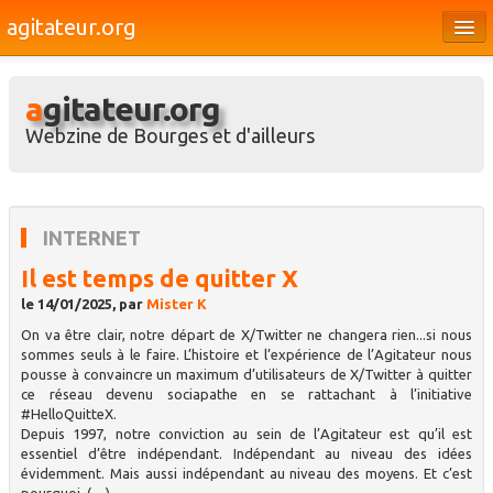
agitateur.org
Éditoriaux
agitateur.org
Bourges & le Cher
Webzine de Bourges et d'ailleurs
Société
Culture
INTERNET
Médias
Il est temps de quitter X
Dossiers
le 14/01/2025, par
Mister K
Brèves
On va être clair, notre départ de X/Twitter ne changera rien...si nous
sommes seuls à le faire. L’histoire et l’expérience de l’Agitateur nous
pousse à convaincre un maximum d’utilisateurs de X/Twitter à quitter
ce réseau devenu sociapathe en se rattachant à l’initiative
#HelloQuitteX.
Depuis 1997, notre conviction au sein de l’Agitateur est qu’il est
essentiel d’être indépendant. Indépendant au niveau des idées
évidemment. Mais aussi indépendant au niveau des moyens. Et c’est