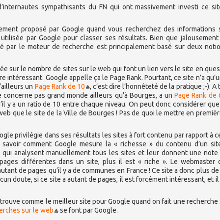
d’internautes sympathisants du FN qui ont massivement investi ce si
iquement proposé par Google quand vous recherchez des informations 
 utilisée par Google pour classer ses résultats. Bien que jalousement
sé par le moteur de recherche est principalement basé sur deux notio
ée sur le nombre de sites sur le web qui font un lien vers le site en quest
tre intéressant. Google appelle ça le Page Rank. Pourtant, ce site n’a qu’
’ailleurs un
Page Rank de 10
, c’est dire l’honnêteté de la pratique ;-). A 
 ne concerne pas grand monde ailleurs qu’à Bourges, a un
Page Rank de 
il y a un ratio de 10 entre chaque niveau. On peut donc considérer que 
web que le site de la Ville de Bourges ! Pas de quoi le mettre en premiè
Google privilégie dans ses résultats les sites à fort contenu par rapport à c
e savoir comment Google mesure la « richesse » du contenu d’un sit
qui analysent manuellement tous les sites et leur donnent une note 
pages différentes dans un site, plus il est « riche ». Le webmaster 
ait autant de pages qu’il y a de communes en France ! Ce site a donc plus d
ucun doute, si ce site a autant de pages, il est forcément intéressant, et il
etrouve comme le meilleur site pour Google quand on fait une recherche 
erches sur le web
se font par Google.