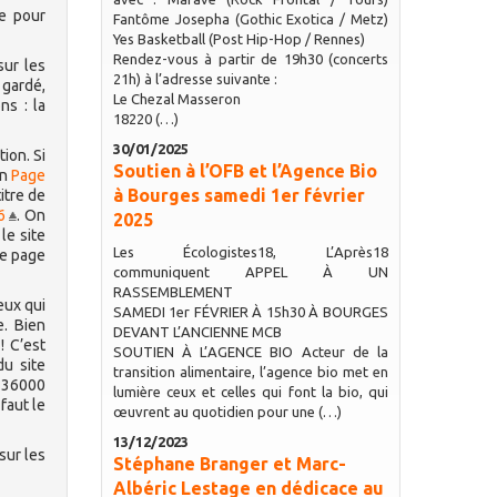
te pour
Fantôme Josepha (Gothic Exotica / Metz)
Yes Basketball (Post Hip-Hop / Rennes)
Rendez-vous à partir de 19h30 (concerts
sur les
21h) à l’adresse suivante :
 gardé,
Le Chezal Masseron
ns : la
18220 (…)
30/01/2025
ion. Si
Soutien à l’OFB et l’Agence Bio
un
Page
à Bourges samedi 1er février
titre de
6
. On
2025
le site
Les Écologistes18, L’Après18
re page
communiquent APPEL À UN
RASSEMBLEMENT
eux qui
SAMEDI 1er FÉVRIER À 15h30 À BOURGES
e. Bien
DEVANT L’ANCIENNE MCB
! C’est
SOUTIEN À L’AGENCE BIO Acteur de la
du site
transition alimentaire, l’agence bio met en
e 36000
lumière ceux et celles qui font la bio, qui
 faut le
œuvrent au quotidien pour une (…)
13/12/2023
sur les
Stéphane Branger et Marc-
Albéric Lestage en dédicace au