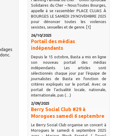
Solidaires du Cher – NousToutes Bourges,
appelle à se rassembler PLACE CUJAS À
BOURGES LE SAMEDI 29 NOVEMBRE 2025
pour dénoncer toutes les violences
sexistes, sexuelles et de genre. [1]
26/10/2025
Portail des médias
indépendants
ondages
 donc.
Depuis le 15 octobre, Basta a mis en ligne
son nouveau portail des médias
indépendants. Les articles sont
sélectionnés chaque jour par l’équipe de
journalistes de Basta en fonction de
critères expliqués sur le portail. Avec ce
portail de l’actualité locale, nationale,
internationale, pas (…)
2/09/2025
Berry Social Club #29 à
Morogues samedi 6 septembre
Le Berry Social Club organise un concert à
Morogues le samedi 6 septembre 2025
avec : Marave (Rock Frontal / Tours)