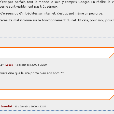
st pas parfait, tout le monde le sait, y compris Google. En réalité, le v
ui ne sont visiblement pas très sérieux.
d’erreurs ou d’imbécilités sur internet, c’est quand même un peu gros.
internaute mal informé sur le fonctionnement du net. Et cela, pour moi, pour 
le
-
Lucas
- 13 décembre 2009 à 22:30
ourra dire que le site porte bien son nom ^^
. Javerliat
- 13 décembre 2009 à 22:54