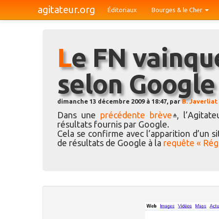
agitateur.org
Éditoriaux
Bourges & le Cher
Le FN vainqueur des régionales
selon Google
dimanche 13 décembre 2009 à 18:47, par
B. Javerliat
Dans une
précédente brève
, l’Agitat
résultats fournis par Google.
Cela se confirme avec l’apparition d’un 
de résultats de Google à la
requête « Rég