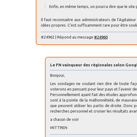
Enfin, en même temps, on pourra dire que le site
Il faut reconnaitre aux administrateurs de l’Agitateur
idées propres. C’est suffisamment rare pour être souli
#24962 | Répond au message
#24960
Le FN vainqueur des régionales selon Goog
Bonjour,
Les sondages ne voulant rien dire de toute façon
voterons en pensant pour leur pays et l’avenir de l
Personnellement ayant fait des études approfondis 
sont à la pointe de la malhonnêteté, de mauvaise
que peuvent utiliser les partis de droite. Donc p
recherches personnel et croiser les résultats avant
a chacun de voir
MITTREN