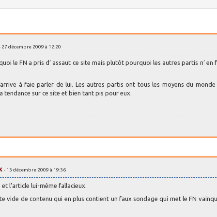
- 27 décembre 2009 à 12:20
quoi le FN a pris d’ assaut ce site mais plutôt pourquoi les autres partis n’ en 
rrive à faie parler de lui. Les autres partis ont tous les moyens du monde e
 tendance sur ce site et bien tant pis pour eux.
K
- 13 décembre 2009 à 19:36
et l’article lui-même fallacieux.
site vide de contenu qui en plus contient un faux sondage qui met le FN vainq