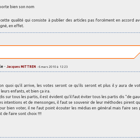
 porte bien son nom
 cette qualité qui consiste à publier des articles pas forcément en accord av
gné, en effet.
le
-
Jacques MITTREN
- 6 mars 2010 à 12:23
 quoi qu’il arrive, les votes seront ce qu’ils seront et plus il y aura de vo
eurs enfants, et bien ça ira.
sur tous les partis, il est évident qu’il faut éviter tous les partis dis "de gau
s intentions et de mensonges, il faut se souvenir de leur méthodes pirent qu
our bien voter, il ne faut point écouter les médias en général mais faire ses
 de faire sont choix !!!!