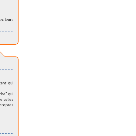
ec leurs
tant qui
che" qui
e celles
 propres