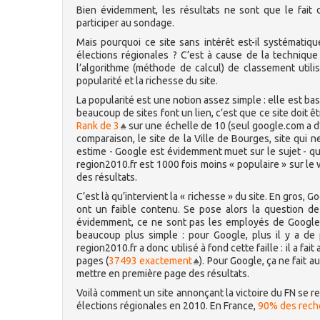
Bien évidemment, les résultats ne sont que le fait 
participer au sondage.
Mais pourquoi ce site sans intérêt est-il systémat
élections régionales ? C’est à cause de la technique
l’algorithme (méthode de calcul) de classement utili
popularité et la richesse du site.
La popularité est une notion assez simple : elle est bas
beaucoup de sites font un lien, c’est que ce site doit ê
Rank de 3
sur une échelle de 10 (seul google.com a d
comparaison, le site de la Ville de Bourges, site qui
estime - Google est évidemment muet sur le sujet - qu’
region2010.fr est 1000 fois moins « populaire » sur le 
des résultats.
C’est là qu’intervient la « richesse » du site. En gros, 
ont un faible contenu. Se pose alors la question d
évidemment, ce ne sont pas les employés de Google 
beaucoup plus simple : pour Google, plus il y a de 
region2010.fr a donc utilisé à fond cette faille : il a f
pages (
37493 exactement
). Pour Google, ça ne fait a
mettre en première page des résultats.
Voilà comment un site annonçant la victoire du FN se r
élections régionales en 2010. En France,
90% des rech