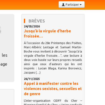
Participer
BRÈVES
24/03/2026
Jusqu’à la virgule d’herbe
froissée…
À l’occasion du 28e Printemps des Poètes,
Marc-Albéric Lestage et Samuel Martin-
Boche vous invitent à découvrir "Jusqu’à la
 les
virgule d’herbe froissée…", une lecture à
deux voix basée sur leurs propres recueils
page
ainsi que ceux d’auteurs qui les ont
inspirés : Lucian Blaga, Karina Borowicz,
Jacques (…)
26/11/2025
Appel à manifester contre les
violences sexistes, sexuelles et
de genre
L’inter-organisation CIDFF du Cher –
Planning Familial du Cher – Union syndicale