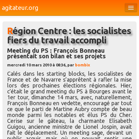
agitateur.org
Éditoriaux
Région Centre : les socialistes
Bourges & le Cher
fiers du travail accompli
Société
Meeting du PS : François Bonneau
présentait son bilan et ses projets
Culture
mercredi 10 mars 2010 à 08:36, par
bombix
Médias
Calés dans les starting blocks, les socialistes de
France et de Navarre s’apprêtent à rafler la mise
Dossiers
lors des prochaines élections régionales. Hier,
c’était le grand meeting du PS à Bourges avant le
Brèves
1er tour, dimanche 14 mars, avec, naturellement,
François Bonneau en vedette, encouragé par tout
ce que le parti de Martine Aubry compte de beau
monde parmi les notables et élus PS du Cher.
Cerise sur le gâteau, la charmante Elisabeth
Guigou, ancienne ministre de Lionel Jospin, avait
fait le déplacement. Un meeting sage, devant un
public acquis, mais où on pouvait sentir une