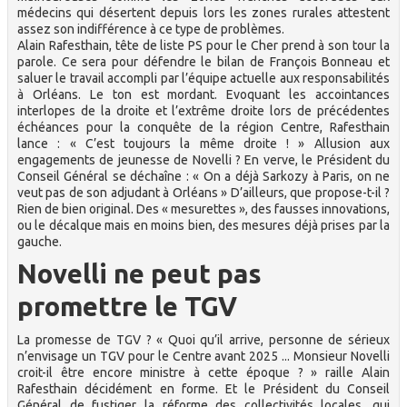
médecins qui désertent depuis lors les zones rurales attestent
assez son indifférence à ce type de problèmes.
Alain Rafesthain, tête de liste PS pour le Cher prend à son tour la
parole. Ce sera pour défendre le bilan de François Bonneau et
saluer le travail accompli par l’équipe actuelle aux responsabilités
à Orléans. Le ton est mordant. Evoquant les accointances
interlopes de la droite et l’extrême droite lors de précédentes
échéances pour la conquête de la région Centre, Rafesthain
lance : « C’est toujours la même droite ! » Allusion aux
engagements de jeunesse de Novelli ? En verve, le Président du
Conseil Général se déchaîne : « On a déjà Sarkozy à Paris, on ne
veut pas de son adjudant à Orléans » D’ailleurs, que propose-t-il ?
Rien de bien original. Des « mesurettes », des fausses innovations,
ou le décalque mais en moins bien, des mesures déjà prises par la
gauche.
Novelli ne peut pas
promettre le TGV
La promesse de TGV ? « Quoi qu’il arrive, personne de sérieux
n’envisage un TGV pour le Centre avant 2025 ... Monsieur Novelli
croit-il être encore ministre à cette époque ? » raille Alain
Rafesthain décidément en forme. Et le Président du Conseil
Général de fustiger la réforme des collectivités locales, qui