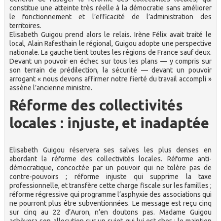
constitue une atteinte très réelle à la démocratie sans améliorer
le fonctionnement et l’efficacité de l’administration des
territoires.
Elisabeth Guigou prend alors le relais. Irène Félix avait traité le
local, Alain Rafesthain le régional, Guigou adopte une perspective
nationale. La gauche tient toutes les régions de France sauf deux.
Devant un pouvoir en échec sur tous les plans — y compris sur
son terrain de prédilection, la sécurité — devant un pouvoir
arrogant « nous devons affirmer notre fierté du travail accompli »
assène l’ancienne ministre.
Réforme des collectivités
locales : injuste, et inadaptée
Elisabeth Guigou réservera ses salves les plus denses en
abordant la réforme des collectivités locales. Réforme anti-
démocratique, concoctée par un pouvoir qui ne tolère pas de
contre-pouvoirs ; réforme injuste qui supprime la taxe
professionnelle, et transfère cette charge fiscale sur les familles ;
réforme régressive qui programme l’asphyxie des associations qui
ne pourront plus être subventionnées. Le message est reçu cinq
sur cinq au 22 d’Auron, n’en doutons pas. Madame Guigou
achèvera son allocution sur un sujet qui lui est cher : le maintien