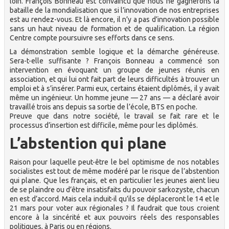
loin. François Bonneau est convaincu que nous ne gagnerons la
bataille de la mondialisation que si l’innovation de nos entreprises
est au rendez-vous. Et là encore, il n’y a pas d’innovation possible
sans un haut niveau de formation et de qualification. La région
Centre compte poursuivre ses efforts dans ce sens.
La démonstration semble logique et la démarche généreuse.
Sera-t-elle suffisante ? François Bonneau a commencé son
intervention en évoquant un groupe de jeunes réunis en
association, et qui lui ont fait part de leurs difficultés à trouver un
emploi et à s’insérer. Parmi eux, certains étaient diplômés, il y avait
même un ingénieur. Un homme jeune — 27 ans — a déclaré avoir
travaillé trois ans depuis sa sortie de l’école, BTS en poche.
Preuve que dans notre société, le travail se fait rare et le
processus d’insertion est difficile, même pour les diplômés.
L’abstention qui plane
Raison pour laquelle peut-être le bel optimisme de nos notables
socialistes est tout de même modéré par le risque de l’abstention
qui plane. Que les français, et en particulier les jeunes aient lieu
de se plaindre ou d’être insatisfaits du pouvoir sarkozyste, chacun
en est d’accord. Mais cela induit-il qu’ils se déplaceront le 14 et le
21 mars pour voter aux régionales ? Il faudrait que tous croient
encore à la sincérité et aux pouvoirs réels des responsables
politiques, à Paris ou en régions.