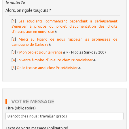
le matin ?
»
Alors, on rigole toujours ?
[
1
]
Les étudiants commencent cependant à sérieusement
s’énerver à propos du projet d’augmentation des droits
d’inscription en université
[
2
]
Merci au Figaro de nous rappeler les promesses de
campagne de Sarkozy
[
3
]
«
Mon projet pour la France
» - Nicolas Sarkozy 2007
[
4
]
En vente à moins d’un euro chez PriceMinister
[
5
]
On le trouve aussi chez PriceMinister
VOTRE MESSAGE
Titre (obligatoire)
Texte de votre message (obligatoire)