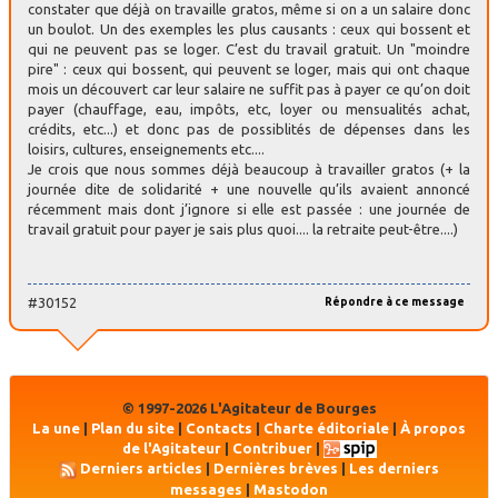
constater que déjà on travaille gratos, même si on a un salaire donc
un boulot. Un des exemples les plus causants : ceux qui bossent et
qui ne peuvent pas se loger. C’est du travail gratuit. Un "moindre
pire" : ceux qui bossent, qui peuvent se loger, mais qui ont chaque
mois un découvert car leur salaire ne suffit pas à payer ce qu’on doit
payer (chauffage, eau, impôts, etc, loyer ou mensualités achat,
crédits, etc...) et donc pas de possiblités de dépenses dans les
loisirs, cultures, enseignements etc....
Je crois que nous sommes déjà beaucoup à travailler gratos (+ la
journée dite de solidarité + une nouvelle qu’ils avaient annoncé
récemment mais dont j’ignore si elle est passée : une journée de
travail gratuit pour payer je sais plus quoi.... la retraite peut-être....)
#30152
Répondre à ce message
© 1997-2026 L'Agitateur de Bourges
La une
|
Plan du site
|
Contacts
|
Charte éditoriale
|
À propos
de l'Agitateur
|
Contribuer
|
Derniers articles
|
Dernières brèves
|
Les derniers
messages
|
Mastodon