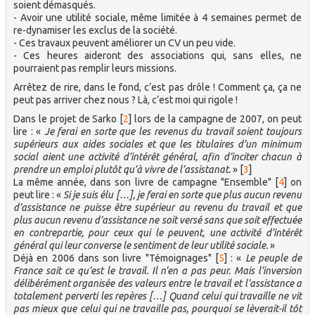
soient démasqués.
- Avoir une utilité sociale, même limitée à 4 semaines permet de
re-dynamiser les exclus de la société.
- Ces travaux peuvent améliorer un CV un peu vide.
- Ces heures aideront des associations qui, sans elles, ne
pourraient pas remplir leurs missions.
Arrêtez de rire, dans le fond, c’est pas drôle ! Comment ça, ça ne
peut pas arriver chez nous ? Là, c’est moi qui rigole !
Dans le projet de Sarko
[
2
]
lors de la campagne de 2007, on peut
lire : «
Je ferai en sorte que les revenus du travail soient toujours
supérieurs aux aides sociales et que les titulaires d’un minimum
social aient une activité d’intérêt général, afin d’inciter chacun à
prendre un emploi plutôt qu’à vivre de l’assistanat.
»
[
3
]
La même année, dans son livre de campagne "Ensemble"
[
4
]
on
peut lire : «
Si je suis élu […], je ferai en sorte que plus aucun revenu
d’assistance ne puisse être supérieur au revenu du travail et que
plus aucun revenu d’assistance ne soit versé sans que soit effectuée
en contrepartie, pour ceux qui le peuvent, une activité d’intérêt
général qui leur converse le sentiment de leur utilité sociale.
»
Déjà en 2006 dans son livre "Témoignages"
[
5
]
: «
Le peuple de
France sait ce qu’est le travail. Il n’en a pas peur. Mais l’inversion
délibérément organisée des valeurs entre le travail et l’assistance a
totalement perverti les repères […] Quand celui qui travaille ne vit
pas mieux que celui qui ne travaille pas, pourquoi se lèverait-il tôt