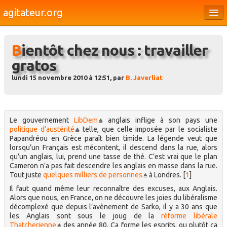
agitateur.org
Éditoriaux
Bientôt chez nous : travailler
Bourges & le Cher
gratos
Société
lundi 15 novembre 2010 à 12:51, par
B. Javerliat
Culture
Médias
Le gouvernement
LibDem
anglais inflige à son pays une
Dossiers
politique d’austérité
telle, que celle imposée par le socialiste
Papandréou en Grèce paraît bien timide. La légende veut que
lorsqu’un Français est mécontent, il descend dans la rue, alors
Brèves
qu’un anglais, lui, prend une tasse de thé. C’est vrai que le plan
Cameron n’a pas fait descendre les anglais en masse dans la rue.
Tout juste
quelques milliers de personnes
à Londres.
[
1
]
Il faut quand même leur reconnaître des excuses, aux Anglais.
Alors que nous, en France, on ne découvre les joies du libéralisme
décomplexé que depuis l’avènement de Sarko, il y a 30 ans que
les Anglais sont sous le joug de la
réforme libérale
Thatcherienne
des année 80. Ça forme les esprits, ou plutôt ça