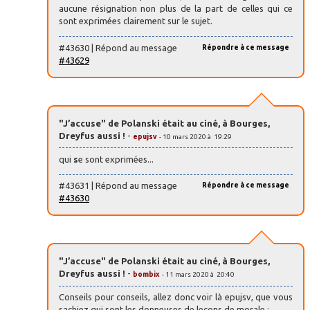
aucune résignation non plus de la part de celles qui ce
sont exprimées clairement sur le sujet.
#43630 | Répond au message
Répondre à ce message
#43629
"J’accuse" de Polanski était au ciné, à Bourges,
Dreyfus aussi !
-
epujsv
- 10 mars 2020 à 19:29
qui
s
e sont exprimées...
#43631 | Répond au message
Répondre à ce message
#43630
"J’accuse" de Polanski était au ciné, à Bourges,
Dreyfus aussi !
-
bombix
- 11 mars 2020 à 20:40
Conseils pour conseils, allez donc voir là epujsv, que vous
sachiez qui sont les donneuses de leçons de morale :