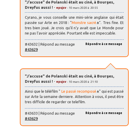
"J’accuse" de Polanski était au ciné, à Bourges,
Dreyfus aussi !
-
epujsv
- 10 mars 2020 à 20:55
Cyrano, je vous conseille une mini-série anglaise qui était
passée sur Arte en 2018 : "
Monstre sacré
". Tres fine. Et
tres bien joué. Je crois qu’il n’y avait que Le Monde pour
ne pas l’avoir appréciée. Pourtant elle est impeccable.
#43632 | Répond au message
Répondre à ce message
#43629
"J’accuse" de Polanski était au ciné, à Bourges,
Dreyfus aussi !
-
epujsv
- 10 mars 2020 à 21:10
Ainsi que le téléfilm "
Le passé recomposé
" qui est passé
sur Arte la semaine derniere. Attention à vous, il peut être
tres difficile de regarder ce telefilm.
#43633 | Répond au message
Répondre à ce message
#43629