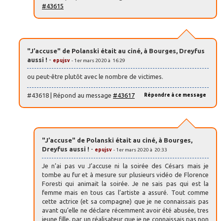
#43615
"J’accuse" de Polanski était au ciné, à Bourges, Dreyfus
aussi !
-
epujsv
- 1er mars 2020 à 16:29
ou peut-être plutôt avec le nombre de victimes.
#43618 | Répond au message
#43617
Répondre à ce message
"J’accuse" de Polanski était au ciné, à Bourges,
Dreyfus aussi !
-
epujsv
- 1er mars 2020 à 20:33
Je n’ai pas vu J’accuse ni la soirée des Césars mais je
tombe au fur et à mesure sur plusieurs vidéo de Florence
Foresti qui animait la soirée. Je ne sais pas qui est la
femme mais en tous cas l’artiste a assuré. Tout comme
cette actrice (et sa compagne) que je ne connaissais pas
avant qu’elle ne déclare récemment avoir été abusée, tres
jeune fille, par un réalisateur que je ne connaissais pas non