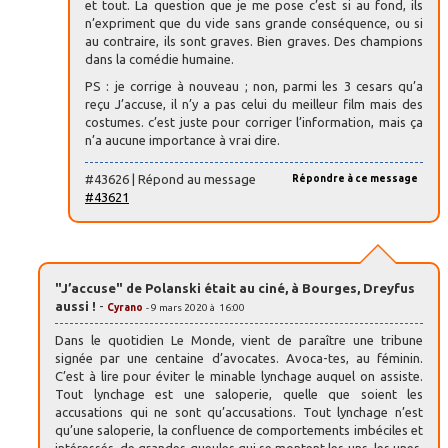
et tout. La question que je me pose c’est si au fond, ils
n’expriment que du vide sans grande conséquence, ou si
au contraire, ils sont graves. Bien graves. Des champions
dans la comédie humaine.
PS : je corrige à nouveau ; non, parmi les 3 cesars qu’a
reçu J’accuse, il n’y a pas celui du meilleur film mais des
costumes. c’est juste pour corriger l’information, mais ça
n’a aucune importance à vrai dire.
#43626 | Répond au message
Répondre à ce message
#43621
"J’accuse" de Polanski était au ciné, à Bourges, Dreyfus
aussi !
-
Cyrano
- 9 mars 2020 à 16:00
Dans le quotidien Le Monde, vient de paraître une tribune
signée par une centaine d’avocates. Avoca-tes, au féminin.
C’est à lire pour éviter le minable lynchage auquel on assiste.
Tout lynchage est une saloperie, quelle que soient les
accusations qui ne sont qu’accusations. Tout lynchage n’est
qu’une saloperie, la confluence de comportements imbéciles et
intéressés, de grandes gueules qui se montent les uns, les unes,