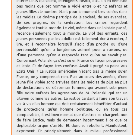
intéressants qui soient, intelligents, beaux, etc.. il n’en demeure
pas moins que cet homme a violé entre 6 et 12 enfants et
jeunes filles : le nombre étant pour le moment tres confus dans
les médias. Le cinéma participe de la société, de ses avancées,
de ses progres, de la civilisation. Les crimes regardent
également tout le monde. Le viol, même dans un lointain passé,
regarde également tout le monde. Le viol des enfants, des
jeunes personnes par les adultes est tellement dur à écouter, à
lire, et à reconnaître lorsqu’il s’agit d’un proche ou d’une
personnalité qu’on a longtemps admiré pour x raisons, ou
d’une personne qu’on a respectée tant qu’on ne savait pas.
Concernant Polanski ça s’est su en France de façon progressive
et lente. Et de façon tres confuse. Avait-il purgé sa peine aux
Etats Unis ? La justice américaine n’étant pas la même qu’en
France, on y comprenait rien. Puis au cours des années, d’une
jeune fille violée sont arrivées dans les médias de plus en plus
de déclarations de désormais femmes qui avaient subi jeune
fille voire enfants les agressions de M. Polanski qui est un
citoyen comme les autres. La justice tardant à faire son travail
vis-à-vis d’un homme qui doit certainement bénéficier d’autant
de protections qu’un homme politique, ou en tous cas
comparables, il est bien normal que d’autres se chargent, non
de faire justice, mais de demander instamment à ce que ce
déplorable cirque s’arrête. Et donc se rebellent. Manifestent,
expriment. Et principalement dans le milieu professionnel