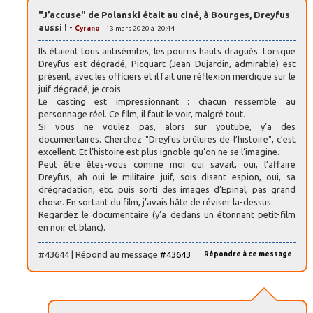
"J’accuse" de Polanski était au ciné, à Bourges, Dreyfus
aussi !
-
Cyrano
- 13 mars 2020 à 20:44
Ils étaient tous antisémites, les pourris hauts dragués. Lorsque
Dreyfus est dégradé, Picquart (Jean Dujardin, admirable) est
présent, avec les officiers et il fait une réflexion merdique sur le
juif dégradé, je crois.
Le casting est impressionnant : chacun ressemble au
personnage réel. Ce film, il faut le voir, malgré tout.
Si vous ne voulez pas, alors sur youtube, y’a des
documentaires. Cherchez "Dreyfus brûlures de l’histoire", c’est
excellent. Et l’histoire est plus ignoble qu’on ne se l’imagine.
Peut être êtes-vous comme moi qui savait, oui, l’affaire
Dreyfus, ah oui le militaire juif, sois disant espion, oui, sa
drégradation, etc. puis sorti des images d’Epinal, pas grand
chose. En sortant du film, j’avais hâte de réviser la-dessus.
Regardez le documentaire (y’a dedans un étonnant petit-film
en noir et blanc).
#43644 | Répond au message
#43643
Répondre à ce message