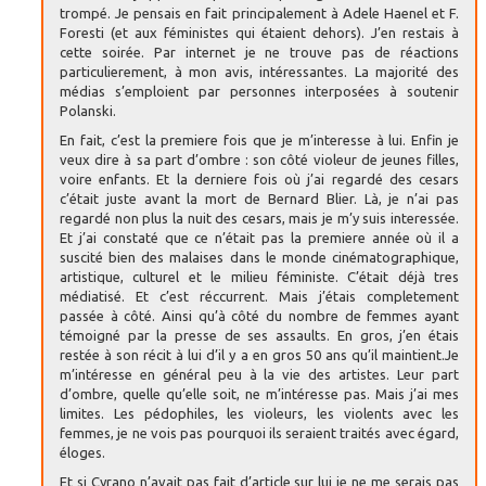
trompé. Je pensais en fait principalement à Adele Haenel et F.
Foresti (et aux féministes qui étaient dehors). J’en restais à
cette soirée. Par internet je ne trouve pas de réactions
particulierement, à mon avis, intéressantes. La majorité des
médias s’emploient par personnes interposées à soutenir
Polanski.
En fait, c’est la premiere fois que je m’interesse à lui. Enfin je
veux dire à sa part d’ombre : son côté violeur de jeunes filles,
voire enfants. Et la derniere fois où j’ai regardé des cesars
c’était juste avant la mort de Bernard Blier. Là, je n’ai pas
regardé non plus la nuit des cesars, mais je m’y suis interessée.
Et j’ai constaté que ce n’était pas la premiere année où il a
suscité bien des malaises dans le monde cinématographique,
artistique, culturel et le milieu féministe. C’était déjà tres
médiatisé. Et c’est réccurrent. Mais j’étais completement
passée à côté. Ainsi qu’à côté du nombre de femmes ayant
témoigné par la presse de ses assaults. En gros, j’en étais
restée à son récit à lui d’il y a en gros 50 ans qu’il maintient.Je
m’intéresse en général peu à la vie des artistes. Leur part
d’ombre, quelle qu’elle soit, ne m’intéresse pas. Mais j’ai mes
limites. Les pédophiles, les violeurs, les violents avec les
femmes, je ne vois pas pourquoi ils seraient traités avec égard,
éloges.
Et si Cyrano n’avait pas fait d’article sur lui je ne me serais pas