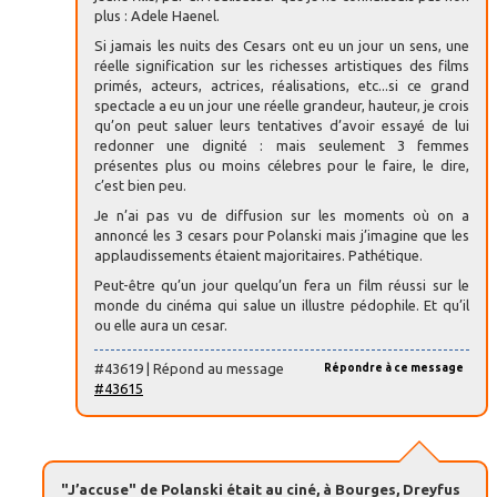
plus : Adele Haenel.
Si jamais les nuits des Cesars ont eu un jour un sens, une
réelle signification sur les richesses artistiques des films
primés, acteurs, actrices, réalisations, etc...si ce grand
spectacle a eu un jour une réelle grandeur, hauteur, je crois
qu’on peut saluer leurs tentatives d’avoir essayé de lui
redonner une dignité : mais seulement 3 femmes
présentes plus ou moins célebres pour le faire, le dire,
c’est bien peu.
Je n’ai pas vu de diffusion sur les moments où on a
annoncé les 3 cesars pour Polanski mais j’imagine que les
applaudissements étaient majoritaires. Pathétique.
Peut-être qu’un jour quelqu’un fera un film réussi sur le
monde du cinéma qui salue un illustre pédophile. Et qu’il
ou elle aura un cesar.
#43619 | Répond au message
Répondre à ce message
#43615
"J’accuse" de Polanski était au ciné, à Bourges, Dreyfus