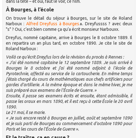
dans la tête – et oui, faut le voir, ce film.
À Bourges, à l’école
On trouve le détail du séjour à Bourges, sur le site de Roland
Narboux :
Alfred Dreyfuss à Bourges
. Dreyfussss ? avec deux
"s" ? Oui, c’est bien comme ça qu’a écrit monsieur Narbouxx.
Dreyfus, nommé capitaine, arrive à Bourges le 8 octobre 1889. Il
en repartira un an plus tard, en octobre 1890. Je cite le site de
Roland Narboux :
Voilà ce qu’écrit Dreyfus lors de la révision du procès à Rennes :
« J’ai été nommé capitaine le 12 septembre 1889. Je suis arrivé à
Bourges le 8 octobre et j’ai été nommé adjoint à l’école de
Pyrotechnie, affecté au service de la cartoucherie. En même temps
j’étais chargé du cours de mathématiques aux chefs artificiers pour
gardes d’artillerie. A la même époque et dans le même hiver, je me
suis préparé aux examens de l’École de Guerre. »
Ensuite, il passe ses examens écrits et ensuite, étant admissible, il
passe les oraux en mars 1890, et il est reçu à cette École le 20 avril
1890.
Le 21 mai, il se marie.
« Je suis encore resté à Bourges en juillet, août et septembre 1890
et je suis parti de Bourges au commencement d’octobre 1890 pour
Paris et les cours de l’École de Guerre ».
Et le traître, ça en cause ?