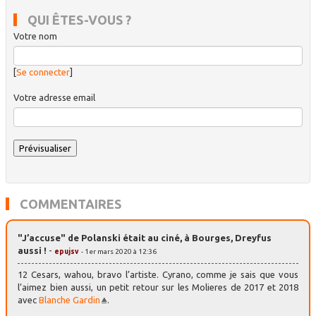
QUI ÊTES-VOUS ?
Votre nom
[
Se connecter
]
Votre adresse email
COMMENTAIRES
"J’accuse" de Polanski était au ciné, à Bourges, Dreyfus
aussi !
-
epujsv
- 1er mars 2020 à 12:36
12 Cesars, wahou, bravo l’artiste. Cyrano, comme je sais que vous
l’aimez bien aussi, un petit retour sur les Molieres de 2017 et 2018
avec
Blanche Gardin
.