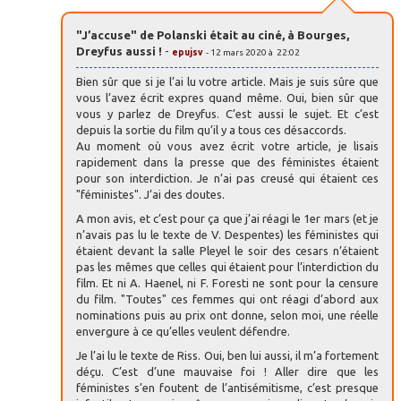
"J’accuse" de Polanski était au ciné, à Bourges,
Dreyfus aussi !
-
epujsv
- 12 mars 2020 à 22:02
Bien sûr que si je l’ai lu votre article. Mais je suis sûre que
vous l’avez écrit expres quand même. Oui, bien sûr que
vous y parlez de Dreyfus. C’est aussi le sujet. Et c’est
depuis la sortie du film qu’il y a tous ces désaccords.
Au moment où vous avez écrit votre article, je lisais
rapidement dans la presse que des féministes étaient
pour son interdiction. Je n’ai pas creusé qui étaient ces
"féministes". J’ai des doutes.
A mon avis, et c’est pour ça que j’ai réagi le 1er mars (et je
n’avais pas lu le texte de V. Despentes) les féministes qui
étaient devant la salle Pleyel le soir des cesars n’étaient
pas les mêmes que celles qui étaient pour l’interdiction du
film. Et ni A. Haenel, ni F. Foresti ne sont pour la censure
du film. "Toutes" ces femmes qui ont réagi d’abord aux
nominations puis au prix ont donne, selon moi, une réelle
envergure à ce qu’elles veulent défendre.
Je l’ai lu le texte de Riss. Oui, ben lui aussi, il m’a fortement
déçu. C’est d’une mauvaise foi ! Aller dire que les
féministes s’en foutent de l’antisémitisme, c’est presque