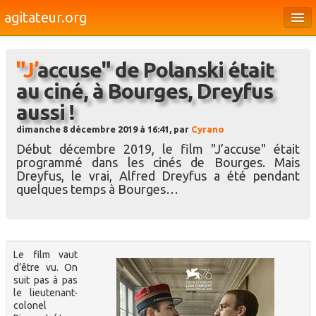
agitateur.org
Éditoriaux
"J’accuse" de Polanski était
Bourges & le Cher
au ciné, à Bourges, Dreyfus
Société
aussi !
Culture
dimanche 8 décembre 2019 à 16:41, par
Cyrano
Début décembre 2019, le film "J’accuse" était
Médias
programmé dans les cinés de Bourges. Mais
Dreyfus, le vrai, Alfred Dreyfus a été pendant
Dossiers
quelques temps à Bourges…
Brèves
Le film vaut
d’être vu. On
suit pas à pas
le lieutenant-
colonel