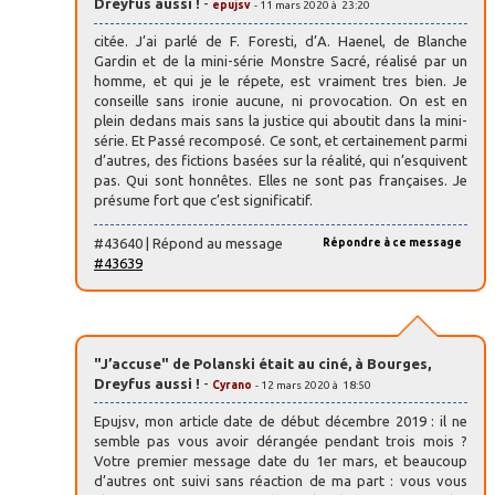
Dreyfus aussi !
-
epujsv
- 11 mars 2020 à 23:20
citée. J’ai parlé de F. Foresti, d’A. Haenel, de Blanche
Gardin et de la mini-série Monstre Sacré, réalisé par un
homme, et qui je le répete, est vraiment tres bien. Je
conseille sans ironie aucune, ni provocation. On est en
plein dedans mais sans la justice qui aboutit dans la mini-
série. Et Passé recomposé. Ce sont, et certainement parmi
d’autres, des fictions basées sur la réalité, qui n’esquivent
pas. Qui sont honnêtes. Elles ne sont pas françaises. Je
présume fort que c’est significatif.
#43640 | Répond au message
Répondre à ce message
#43639
"J’accuse" de Polanski était au ciné, à Bourges,
Dreyfus aussi !
-
Cyrano
- 12 mars 2020 à 18:50
Epujsv, mon article date de début décembre 2019 : il ne
semble pas vous avoir dérangée pendant trois mois ?
Votre premier message date du 1er mars, et beaucoup
d’autres ont suivi sans réaction de ma part : vous vous