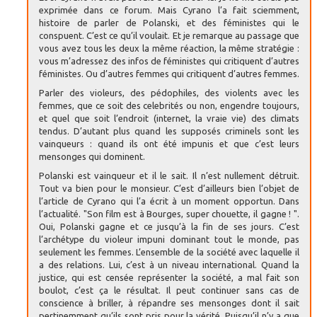
exprimée dans ce forum. Mais Cyrano l’a fait sciemment,
histoire de parler de Polanski, et des féministes qui le
conspuent. C’est ce qu’il voulait. Et je remarque au passage que
vous avez tous les deux la même réaction, la même stratégie :
vous m’adressez des infos de féministes qui critiquent d’autres
féministes. Ou d’autres femmes qui critiquent d’autres femmes.
Parler des violeurs, des pédophiles, des violents avec les
femmes, que ce soit des celebrités ou non, engendre toujours,
et quel que soit l’endroit (internet, la vraie vie) des climats
tendus. D’autant plus quand les supposés criminels sont les
vainqueurs : quand ils ont été impunis et que c’est leurs
mensonges qui dominent.
Polanski est vainqueur et il le sait. Il n’est nullement détruit.
Tout va bien pour le monsieur. C’est d’ailleurs bien l’objet de
l’article de Cyrano qui l’a écrit à un moment opportun. Dans
l’actualité. "Son film est à Bourges, super chouette, il gagne ! ".
Oui, Polanski gagne et ce jusqu’à la fin de ses jours. C’est
l’archétype du violeur impuni dominant tout le monde, pas
seulement les femmes. L’ensemble de la société avec laquelle il
a des relations. Lui, c’est à un niveau international. Quand la
justice, qui est censée représenter la société, a mal fait son
boulot, c’est ça le résultat. Il peut continuer sans cas de
conscience à briller, à répandre ses mensonges dont il sait
pertinemment qu’ils sont pris pour la vérité. Puisqu’il n’y a que