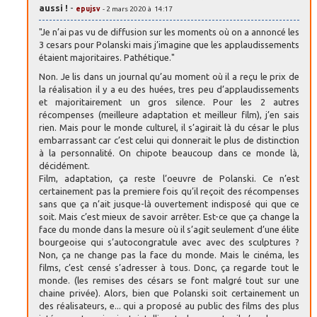
aussi !
-
epujsv
- 2 mars 2020 à 14:17
"Je n’ai pas vu de diffusion sur les moments où on a annoncé les
3 cesars pour Polanski mais j’imagine que les applaudissements
étaient majoritaires. Pathétique."
Non. Je lis dans un journal qu’au moment où il a reçu le prix de
la réalisation il y a eu des huées, tres peu d’applaudissements
et majoritairement un gros silence. Pour les 2 autres
récompenses (meilleure adaptation et meilleur film), j’en sais
rien. Mais pour le monde culturel, il s’agirait là du césar le plus
embarrassant car c’est celui qui donnerait le plus de distinction
à la personnalité. On chipote beaucoup dans ce monde là,
décidément.
Film, adaptation, ça reste l’oeuvre de Polanski. Ce n’est
certainement pas la premiere fois qu’il reçoit des récompenses
sans que ça n’ait jusque-là ouvertement indisposé qui que ce
soit. Mais c’est mieux de savoir arrêter. Est-ce que ça change la
face du monde dans la mesure où il s’agit seulement d’une élite
bourgeoise qui s’autocongratule avec avec des sculptures ?
Non, ça ne change pas la face du monde. Mais le cinéma, les
films, c’est censé s’adresser à tous. Donc, ça regarde tout le
monde. (les remises des césars se font malgré tout sur une
chaine privée). Alors, bien que Polanski soit certainement un
des réalisateurs, e... qui a proposé au public des films des plus