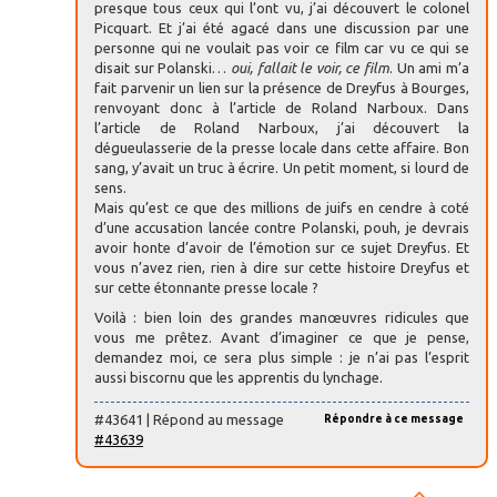
presque tous ceux qui l’ont vu, j’ai découvert le colonel
Picquart. Et j’ai été agacé dans une discussion par une
personne qui ne voulait pas voir ce film car vu ce qui se
disait sur Polanski…
oui, fallait le voir, ce film
. Un ami m’a
fait parvenir un lien sur la présence de Dreyfus à Bourges,
renvoyant donc à l’article de Roland Narboux. Dans
l’article de Roland Narboux, j’ai découvert la
dégueulasserie de la presse locale dans cette affaire. Bon
sang, y’avait un truc à écrire. Un petit moment, si lourd de
sens.
Mais qu’est ce que des millions de juifs en cendre à coté
d’une accusation lancée contre Polanski, pouh, je devrais
avoir honte d’avoir de l’émotion sur ce sujet Dreyfus. Et
vous n’avez rien, rien à dire sur cette histoire Dreyfus et
sur cette étonnante presse locale ?
Voilà : bien loin des grandes manœuvres ridicules que
vous me prêtez. Avant d’imaginer ce que je pense,
demandez moi, ce sera plus simple : je n’ai pas l’esprit
aussi biscornu que les apprentis du lynchage.
#43641 | Répond au message
Répondre à ce message
#43639