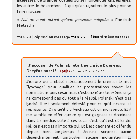
les autres le bourrichon - à qui qu’en rajoutera le plus pour se
faire mousser.
«
Nul ne ment autant qu’une personne indignée
. » Friedrich
Nietzsche
#43629 | Répond au message
#43626
Répondre à ce message
"J’accuse" de Polanski était au ciné, à Bourges,
Dreyfus aussi !
-
epujsv
- 10 mars 2020 à 19:27
J’ignore qui a utilisé médiatiquement le premier le mot
"lynchage" pour qualifier les protestations envers les
nominations puis cesar mais c’est une réussite. Même si ça
ne correspond pas du tout à la réalité. Polanski n’est pas
lynché. Il est seulement détesté pour ce qu’il incarne et
représente. Dire qu’il y a lynchage est un mensonge. Et il
me semble en effet que ce qui est gagnant et dominant
dans les médias suite à ces cesar c’est qu’il est défendu.
Hé, ce n’est pas n’importe qui. Et il est gagnant et défendu
depuis bien longtemps ! Aucune surprise, aucun
désenchantement particulier, aucune indignation. Et