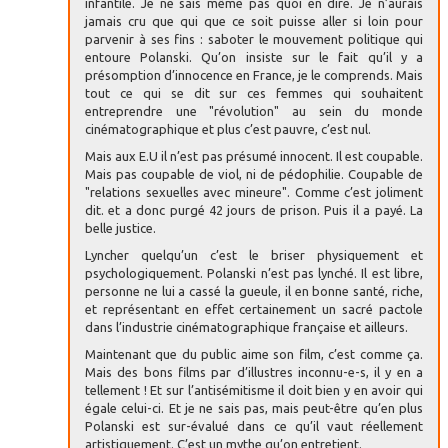
infantile. Je ne sais même pas quoi en dire. Je n’aurais
jamais cru que qui que ce soit puisse aller si loin pour
parvenir à ses fins : saboter le mouvement politique qui
entoure Polanski. Qu’on insiste sur le fait qu’il y a
présomption d’innocence en France, je le comprends. Mais
tout ce qui se dit sur ces femmes qui souhaitent
entreprendre une "révolution" au sein du monde
cinématographique et plus c’est pauvre, c’est nul.
Mais aux E.U il n’est pas présumé innocent. Il est coupable.
Mais pas coupable de viol, ni de pédophilie. Coupable de
"relations sexuelles avec mineure". Comme c’est joliment
dit. et a donc purgé 42 jours de prison. Puis il a payé. La
belle justice.
Lyncher quelqu’un c’est le briser physiquement et
psychologiquement. Polanski n’est pas lynché. Il est libre,
personne ne lui a cassé la gueule, il en bonne santé, riche,
et représentant en effet certainement un sacré pactole
dans l’industrie cinématographique française et ailleurs.
Maintenant que du public aime son film, c’est comme ça.
Mais des bons films par d’illustres inconnu-e-s, il y en a
tellement ! Et sur l’antisémitisme il doit bien y en avoir qui
égale celui-ci. Et je ne sais pas, mais peut-être qu’en plus
Polanski est sur-évalué dans ce qu’il vaut réellement
artistiquement. C’est un mythe qu’on entretient.