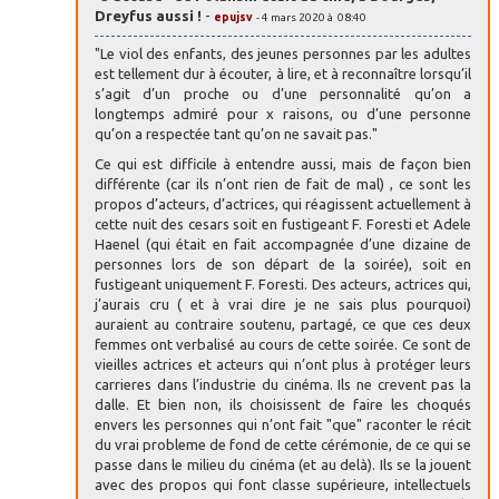
Dreyfus aussi !
-
epujsv
- 4 mars 2020 à 08:40
"Le viol des enfants, des jeunes personnes par les adultes
est tellement dur à écouter, à lire, et à reconnaître lorsqu’il
s’agit d’un proche ou d’une personnalité qu’on a
longtemps admiré pour x raisons, ou d’une personne
qu’on a respectée tant qu’on ne savait pas."
Ce qui est difficile à entendre aussi, mais de façon bien
différente (car ils n’ont rien de fait de mal) , ce sont les
propos d’acteurs, d’actrices, qui réagissent actuellement à
cette nuit des cesars soit en fustigeant F. Foresti et Adele
Haenel (qui était en fait accompagnée d’une dizaine de
personnes lors de son départ de la soirée), soit en
fustigeant uniquement F. Foresti. Des acteurs, actrices qui,
j’aurais cru ( et à vrai dire je ne sais plus pourquoi)
auraient au contraire soutenu, partagé, ce que ces deux
femmes ont verbalisé au cours de cette soirée. Ce sont de
vieilles actrices et acteurs qui n’ont plus à protéger leurs
carrieres dans l’industrie du cinéma. Ils ne crevent pas la
dalle. Et bien non, ils choisissent de faire les choqués
envers les personnes qui n’ont fait "que" raconter le récit
du vrai probleme de fond de cette cérémonie, de ce qui se
passe dans le milieu du cinéma (et au delà). Ils se la jouent
avec des propos qui font classe supérieure, intellectuels