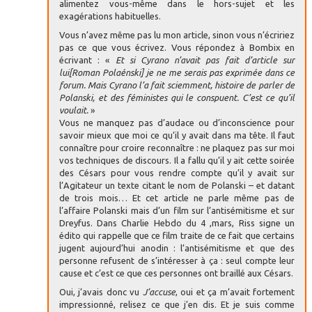
alimentez vous-même dans le hors-sujet et les
exagérations habituelles.
Vous n’avez même pas lu mon article, sinon vous n’écririez
pas ce que vous écrivez. Vous répondez à Bombix en
écrivant : «
Et si Cyrano n’avait pas fait d’article sur
lui[Roman Polaénski] je ne me serais pas exprimée dans ce
forum. Mais Cyrano l’a fait sciemment, histoire de parler de
Polanski, et des féministes qui le conspuent. C’est ce qu’il
voulait.
»
Vous ne manquez pas d’audace ou d’inconscience pour
savoir mieux que moi ce qu’il y avait dans ma tête. Il faut
connaître pour croire reconnaître : ne plaquez pas sur moi
vos techniques de discours. Il a fallu qu’il y ait cette soirée
des Césars pour vous rendre compte qu’il y avait sur
l’Agitateur un texte citant le nom de Polanski – et datant
de trois mois… Et cet article ne parle même pas de
l’affaire Polanski mais d’un film sur l’antisémitisme et sur
Dreyfus. Dans Charlie Hebdo du 4 ,mars, Riss signe un
édito qui rappelle que ce film traite de ce fait que certains
jugent aujourd’hui anodin : l’antisémitisme et que des
personne refusent de s’intéresser à ça : seul compte leur
cause et c’est ce que ces personnes ont braillé aux Césars.
Oui, j’avais donc vu
J’accuse
, oui et ça m’avait fortement
impressionné, relisez ce que j’en dis. Et je suis comme