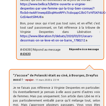
https://www.bellica.fr/lettre-ouverte-a-virginie-
despentes-par-une-femme-qui-la-trop-bien-connue/?
fbclid=IwAR1nwepEEkqIMxnRPFc7cdxqapG3bOToYifSKF6UO
GcEi4aotSlMU8
Bon, pour ceux qui n’ont pas tout suivi, et en effet c’est
tout sauf passionnant, on fait référence à la tribune de
Virginie Despentes dans Libération :
https://www.liberation.fr/debats/2020/03/01/cesars-
desormais-on-se-leve-et-on-se-barre_1780212
#43638 | Répond au message
Répondre à ce message
#43630
"J’accuse" de Polanski était au ciné, à Bourges, Dreyfus
aussi !
-
epujsv
- 11 mars 2020 à 23:14
Je ne faisais pas référence à Virginie Despentes en particulier.
Ou éventuellement je pensais à elle aussi parmi d’autres voix
de femmes. Mais pas uniquement. Son article dans Libé ne m’a
pas particulierement emballé parce qu’il mélange tout, selon
moi. Mais j’approuve plusieurs passages. Vous vous êtes