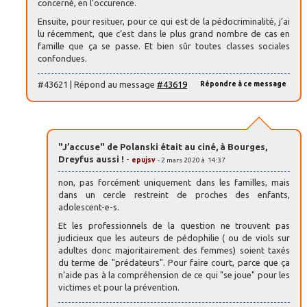
concerné, en l’occurence.
Ensuite, pour resituer, pour ce qui est de la pédocriminalité, j’ai
lu récemment, que c’est dans le plus grand nombre de cas en
famille que ça se passe. Et bien sûr toutes classes sociales
confondues.
#43621 | Répond au message
#43619
Répondre à ce message
"J’accuse" de Polanski était au ciné, à Bourges,
Dreyfus aussi !
-
epujsv
- 2 mars 2020 à 14:37
non, pas forcément uniquement dans les familles, mais
dans un cercle restreint de proches des enfants,
adolescent-e-s.
Et les professionnels de la question ne trouvent pas
judicieux que les auteurs de pédophilie ( ou de viols sur
adultes donc majoritairement des femmes) soient taxés
du terme de "prédateurs". Pour faire court, parce que ça
n’aide pas à la compréhension de ce qui "se joue" pour les
victimes et pour la prévention.