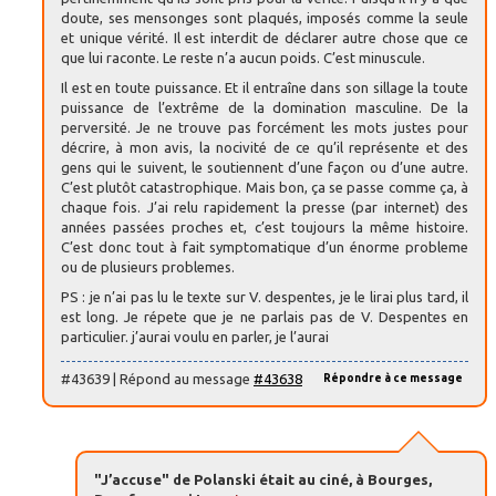
doute, ses mensonges sont plaqués, imposés comme la seule
et unique vérité. Il est interdit de déclarer autre chose que ce
que lui raconte. Le reste n’a aucun poids. C’est minuscule.
Il est en toute puissance. Et il entraîne dans son sillage la toute
puissance de l’extrême de la domination masculine. De la
perversité. Je ne trouve pas forcément les mots justes pour
décrire, à mon avis, la nocivité de ce qu’il représente et des
gens qui le suivent, le soutiennent d’une façon ou d’une autre.
C’est plutôt catastrophique. Mais bon, ça se passe comme ça, à
chaque fois. J’ai relu rapidement la presse (par internet) des
années passées proches et, c’est toujours la même histoire.
C’est donc tout à fait symptomatique d’un énorme probleme
ou de plusieurs problemes.
PS : je n’ai pas lu le texte sur V. despentes, je le lirai plus tard, il
est long. Je répete que je ne parlais pas de V. Despentes en
particulier. j’aurai voulu en parler, je l’aurai
#43639 | Répond au message
#43638
Répondre à ce message
"J’accuse" de Polanski était au ciné, à Bourges,