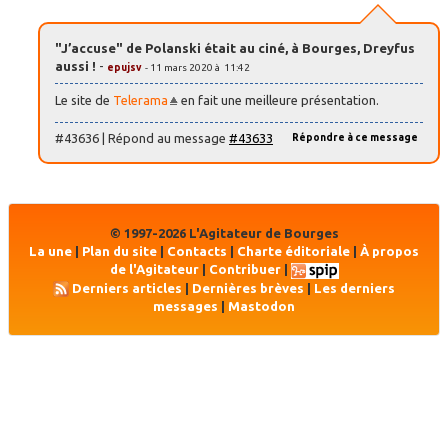
"J’accuse" de Polanski était au ciné, à Bourges, Dreyfus
aussi !
-
epujsv
- 11 mars 2020 à 11:42
Le site de
Telerama
en fait une meilleure présentation.
#43636 | Répond au message
#43633
Répondre à ce message
© 1997-2026 L'Agitateur de Bourges
La une
|
Plan du site
|
Contacts
|
Charte éditoriale
|
À propos
de l'Agitateur
|
Contribuer
|
Derniers articles
|
Dernières brèves
|
Les derniers
messages
|
Mastodon