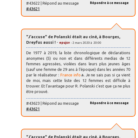
#43622 | Répond au message
Répondre à ce message
#43621
"J’accuse" de Polanski était au ciné, à Bourges,
Dreyfus aussi !
-
epujsv
- 2 mars 2020 à 20:00
De 1977 à 2019, la liste chronologique de déclarations
anonymes (5) ou non et dans différents medias de 12
femmes agressées, violées dans leurs plus jeunes âges
(sauf une femme de 29 ans à l’époque) dans les années 70
par le réalisateur :
France info
. Je ne sais pas si ça vient
de moi, mais cette liste des 12 femmes est difficile à
trouver. Et l’avantage pour R. Polanski c’est que ça ne plus
être prouvé.
#43623 | Répond au message
Répondre à ce message
#43621
"J’accuse" de Polanski était au ciné, à Bourges,