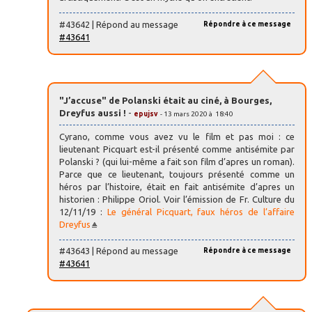
#43642 | Répond au message
Répondre à ce message
#43641
"J’accuse" de Polanski était au ciné, à Bourges,
Dreyfus aussi !
-
epujsv
- 13 mars 2020 à 18:40
Cyrano, comme vous avez vu le film et pas moi : ce
lieutenant Picquart est-il présenté comme antisémite par
Polanski ? (qui lui-même a fait son film d’apres un roman).
Parce que ce lieutenant, toujours présenté comme un
héros par l’histoire, était en fait antisémite d’apres un
historien : Philippe Oriol. Voir l’émission de Fr. Culture du
12/11/19 :
Le général Picquart, faux héros de l’affaire
Dreyfus
#43643 | Répond au message
Répondre à ce message
#43641