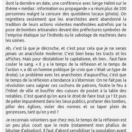
dont la dernière en date, une conférence avec Serge Halimi sur le
thème « médias : information ou propagande » a réuni plus de 200
personnes malgré la censure des quotidiens locaux (photo). On
regrettera seulement que les anarchistes aient abandonné la
tradition de leurs actions violentes manifestées autrefois par la
pose de bombes artisanales devant des préfectures symboles de
l’emprise étatique sur l’individu ou le sabotage de machines dans
les usines.
Ah, c’est là que je décroche, et c’est pour cela que je ne serais
jamais un anarchiste moderne. C’est bien beau les tracts et les
affiches. Mais pour déstabiliser le capitalisme, eh ben... faut faire
couler le sang. « Il y a le temps de la réflexion et le temps de
l’action », a dit un homme politique (je crois que c’était un type de
droite). Le problème avec les anarchistes d’aujourd’hui, c’est que
le temps de la réflexion a tendance à s’éterniser. On ne fait pas la
révolution sans saigner ces cochons de patrons, foutre le feu à
l’Hôtel de ville et bouffer des cuisses de poulet à la table des
notables. C’est quand qu’on aura le droit de faire tout ça ? Et puis
de péter impunément dans les lieux publics, profaner des tombes,
piller des églises, violer des nonnes et se taper plein de
gonzesses, tant qu’on y est ?
Je reconnais volontiers que chez moi, le temps de la réflexion est
un peu plus court que le reste (notamment mon phallus de
biturige d’adoption). Il faut d’abord sensibiliser la population avant