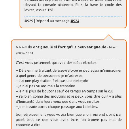
devant ta console nintendo. Et si la bave te coule des
lèvres, essuie-toi.
#929 | Répond au message
#924
> > > « Ils ont gueulé si fort qu’ils peuvent gueule
- 14 avril
2003 à 13:04
C’est vous justement qui avez des idées étroites.
–
Déja en me traitant de pauvre type je peu aussi m’immaginer
à quel genre de personnne je m’adresse.
–
J’ai une play station 2 et pas une nintendo
–
je n’ai pas 90 ans mais la trentaine
–
je n’ai plus de boutons sauf de temps en temps sur le cul
–
j’ai bien connu des moutons et je peux vous dire qu’il y a plus
d’humanité dans leurs yeux que dans vous insultes.
–
je m’essuie apres chaque passage aux toilettes.
bon séreiusement vous voyez bien que si on reprend point par
point tout ce que vous avez écris, on trouve pas mal de
connerie à dire.