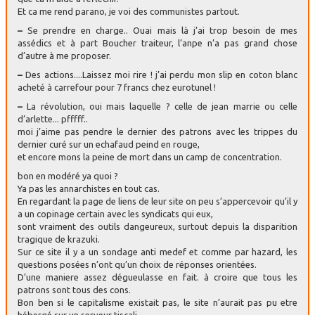
Et ca me rend parano, je voi des communistes partout.
–
Se prendre en charge.. Ouai mais là j’ai trop besoin de mes
assédics et à part Boucher traiteur, l’anpe n’a pas grand chose
d’autre à me proposer.
–
Des actions....Laissez moi rire ! j’ai perdu mon slip en coton blanc
acheté à carrefour pour 7 francs chez eurotunel !
–
La révolution, oui mais laquelle ? celle de jean marrie ou celle
d’arlette... pfffff..
moi j’aime pas pendre le dernier des patrons avec les trippes du
dernier curé sur un echafaud peind en rouge,
et encore mons la peine de mort dans un camp de concentration.
bon en modéré ya quoi ?
Ya pas les annarchistes en tout cas.
En regardant la page de liens de leur site on peu s’appercevoir qu’il y
a un copinage certain avec les syndicats qui eux,
sont vraiment des outils dangeureux, surtout depuis la disparition
tragique de krazuki.
Sur ce site il y a un sondage anti medef et comme par hazard, les
questions posées n’ont qu’un choix de réponses orientées.
D’une maniere assez dégueulasse en fait. à croire que tous les
patrons sont tous des cons.
Bon ben si le capitalisme existait pas, le site n’aurait pas pu etre
hébergé sur un serveur tiscali,