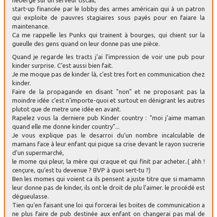
start-up financée par le lobby des armes américain qui à un patron
qui exploite de pauvres stagiaires sous payés pour en faiare la
maintenance.
Ca me rappelle les Punks qui trainent à bourges, qui chient sur la
gueulle des gens quand on leur donne pas une pièce.
Quand je regarde les tracts j’ai l’impression de voir une pub pour
kinder surprise. C’est aussi bien fait.
Je me moque pas de kinder là, c’est tres fort en communication chez
kinder.
Faire de la propagande en disant "non" et ne proposant pas la
moindre idée c’est n’importe-quoi et surtout en dénigrant les autres
plutot que de metre une idée en avant.
Rapelez vous la derniere pub Kinder country : "moi j’aime maman
quand elle me donne kinder country"...
Je vous explique pas le desarroi du’un nombre incalculable de
mamans face à leur enfant qui pique sa crise devant le rayon sucrerie
d’un supermarché,
le mome qui pleur, la mère qui craque et qui finit par acheter..( ahh !
cençure, qu’est tu devenue ? BVP à quoi sert-tu ?)
Ben les momes qui voient ca ils pensent a juste titre que si mamamn
leur donne pas de kinder, ils ont le droit de plu l’aimer. le procédé est
dégueulasse.
Tien qu’en faisant une loi qui forcerai les boites de communication a
ne plus faire de pub destinée aux enfant on changerai pas mal de