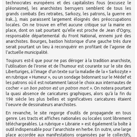
technocrates européens et des capitalistes fous (excusez le
pléonasme), les anarchistes berruyers semblent de tous les
grands combats (les retraites, Sarkozy, les patrons, la guerre en
Irak...), mais paraissent largement éloignés des préoccupations
locales. On ne trouve en effet aucune critique sur la mairie en
place, dont on sait pourtant qu’elle est proche de Jean d’Ogny,
responsable départemental du Front National, ennemi juré des
anarchistes. Bourges, bastion historique d’une gauche très dure
serait pourtant un lieu à reconquérir en profitant de l’agonie de
l’actuelle municipalité.
Toujours est-il que pour ne pas déroger à la tradition anarchiste,
l’utilisation de l’ironie et de l’humour est courante sur le site des
Liberturiges, à l’image d’un texte sur la maladie de la « Sarkozyte »
en rubrique « Humeur », ou un sondage bidonnant sur le Médef et
les patrons où il est notamment laissé le choix aux internautes de
cocher
« un bon patron est un patron mort ».
On notera pourtant
la quasi absence de caricatures graphiques, alors qu’à la fin du
19è siècle les plus belles et significatives caricatures étaient
l’oeuvre de dessinateurs anarchistes.
En revanche, le site regorge d’outils de propagande en tous
genre. Les tracts et affiches nationales ou locales sont librement
téléchargeables. La rubrique « Librairie » est également la boîte à
outil indispensable pour l’anarchiste en herbe. En outre, une large
place accordée aux manifestations organisées par le collectifs,