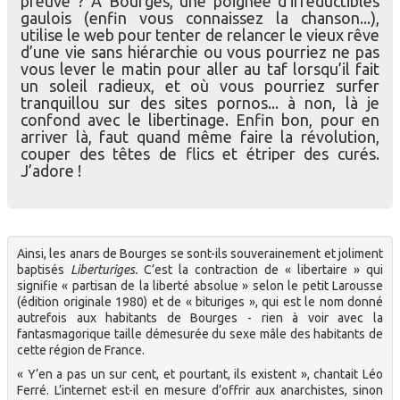
preuve ? A Bourges, une poignée d’irréductibles
gaulois (enfin vous connaissez la chanson...),
utilise le web pour tenter de relancer le vieux rêve
d’une vie sans hiérarchie ou vous pourriez ne pas
vous lever le matin pour aller au taf lorsqu’il fait
un soleil radieux, et où vous pourriez surfer
tranquillou sur des sites pornos... à non, là je
confond avec le libertinage. Enfin bon, pour en
arriver là, faut quand même faire la révolution,
couper des têtes de flics et étriper des curés.
J’adore !
Ainsi, les anars de Bourges se sont-ils souverainement et joliment
baptisés
Liberturiges.
C’est la contraction de « libertaire » qui
signifie « partisan de la liberté absolue » selon le petit Larousse
(édition originale 1980) et de « bituriges », qui est le nom donné
autrefois aux habitants de Bourges - rien à voir avec la
fantasmagorique taille démesurée du sexe mâle des habitants de
cette région de France.
« Y’en a pas un sur cent, et pourtant, ils existent », chantait Léo
Ferré. L’internet est-il en mesure d’offrir aux anarchistes, sinon