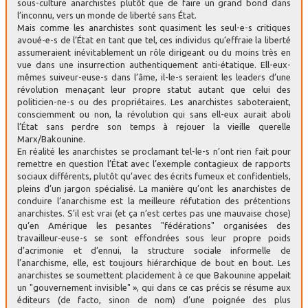
sous-culture anarchistes plutôt que de faire un grand bond dans
l’inconnu, vers un monde de liberté sans État.
Mais comme les anarchistes sont quasiment les seul-e-s critiques
avoué-e-s de l’État en tant que tel, ces individus qu’effraie la liberté
assumeraient inévitablement un rôle dirigeant ou du moins très en
vue dans une insurrection authentiquement anti-étatique. Ell-eux-
mêmes suiveur-euse-s dans l’âme, il-le-s seraient les leaders d’une
révolution menaçant leur propre statut autant que celui des
politicien-ne-s ou des propriétaires. Les anarchistes saboteraient,
consciemment ou non, la révolution qui sans ell-eux aurait aboli
l’État sans perdre son temps à rejouer la vieille querelle
Marx/Bakounine.
En réalité les anarchistes se proclamant tel-le-s n’ont rien fait pour
remettre en question l’État avec l’exemple contagieux de rapports
sociaux différents, plutôt qu’avec des écrits fumeux et confidentiels,
pleins d’un jargon spécialisé. La manière qu’ont les anarchistes de
conduire l’anarchisme est la meilleure réfutation des prétentions
anarchistes. S’il est vrai (et ça n’est certes pas une mauvaise chose)
qu’en Amérique les pesantes "fédérations" organisées des
travailleur-euse-s se sont effondrées sous leur propre poids
d’acrimonie et d’ennui, la structure sociale informelle de
l’anarchisme, elle, est toujours hiérarchique de bout en bout. Les
anarchistes se soumettent placidement à ce que Bakounine appelait
un "gouvernement invisible" », qui dans ce cas précis se résume aux
éditeurs (de facto, sinon de nom) d’une poignée des plus