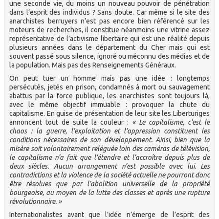
une seconde vie, du moins un nouveau pouvoir de pénétration
dans l’esprit des individus ? Sans doute. Car même si le site des
anarchistes berruyers n’est pas encore bien référencé sur les
moteurs de recherches, il constitue néanmoins une vitrine assez
représentative de l’activisme libertaire qui est une réalité depuis
plusieurs années dans le département du Cher mais qui est
souvent passé sous silence, ignoré ou méconnu des médias et de
la population. Mais pas des Renseignements Généraux.
On peut tuer un homme mais pas une idée : longtemps
persécutés, jetés en prison, condamnés à mort ou sauvagement
abattus par la force publique, les anarchistes sont toujours là,
avec le même objectif immuable : provoquer la chute du
capitalisme. En guise de présentation de leur site les Liberturiges
annoncent tout de suite la couleur :
« Le capitalisme, c’est le
chaos : la guerre, l’exploitation et l’oppression constituent les
conditions nécessaires de son développement. Ainsi, bien que la
misère soit volontairement reléguée loin des caméras de télévision,
le capitalisme n’a fait que l’étendre et l’accroître depuis plus de
deux siècles. Aucun arrangement n’est possible avec lui. Les
contradictions et la violence de la société actuelle ne pourront donc
être résolues que par l’abolition universelle de la propriété
bourgeoise, au moyen de la lutte des classes et après une rupture
révolutionnaire. »
Internationalistes avant que l’idée n’émerge de l’esprit des