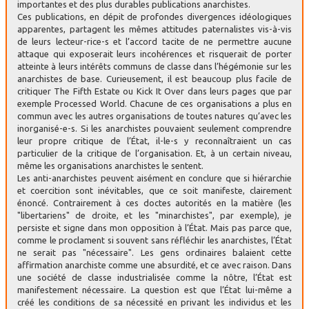
importantes et des plus durables publications anarchistes.
Ces publications, en dépit de profondes divergences idéologiques
apparentes, partagent les mêmes attitudes paternalistes vis-à-vis
de leurs lecteur-rice-s et l’accord tacite de ne permettre aucune
attaque qui exposerait leurs incohérences et risquerait de porter
atteinte à leurs intérêts communs de classe dans l’hégémonie sur les
anarchistes de base. Curieusement, il est beaucoup plus facile de
critiquer The Fifth Estate ou Kick It Over dans leurs pages que par
exemple Processed World. Chacune de ces organisations a plus en
commun avec les autres organisations de toutes natures qu’avec les
inorganisé-e-s. Si les anarchistes pouvaient seulement comprendre
leur propre critique de l’État, il-le-s y reconnaîtraient un cas
particulier de la critique de l’organisation. Et, à un certain niveau,
même les organisations anarchistes le sentent.
Les anti-anarchistes peuvent aisément en conclure que si hiérarchie
et coercition sont inévitables, que ce soit manifeste, clairement
énoncé. Contrairement à ces doctes autorités en la matière (les
"libertariens" de droite, et les "minarchistes", par exemple), je
persiste et signe dans mon opposition à l’État. Mais pas parce que,
comme le proclament si souvent sans réfléchir les anarchistes, l’État
ne serait pas "nécessaire". Les gens ordinaires balaient cette
affirmation anarchiste comme une absurdité, et ce avec raison. Dans
une société de classe industrialisée comme la nôtre, l’État est
manifestement nécessaire. La question est que l’État lui-même a
créé les conditions de sa nécessité en privant les individus et les