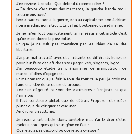
J’en reviens à se site : Que défend il comme idées ?
–
"la droite c’est tous des méchants, la gauche bande mou,
organisons nous"
bon a part ca, non a la guerre, non au capitalisme, non à chirac,
non a machin, non a truc ... Là ca fait boutonneu quand même.
Je ne m’en fout pas justement, si j’ai réagi a cet article c’est
qu’on m’en donne la possibilité.
Et que je ne suis pas convaincu par les idées de se site
libertaire.
J’ai pas mal travaillé avec des militants de différents horizons
pour leur faire des affiches sites pages veb, slogants, logos.
J’ai beaucoup étudié les phénomenes de manipulation de
masse, d’idées d’opignons..
Et maintenant que j’ai fait le tour de tout ca je peu, je crois me
faire une idée de ce genre de groupe.
J’en suis dégouté. ce sont des extrmistes. C’est juste ca que
j’aime pas.
Il faut construire plutot que de détruir. Proposer des idées
plutot que de critiquer et censurer.
Améliorer un système.
Je réagi a cet article donc, peutetre mal, j’ai le droi d’etre
cynique non ? ques qui vous gène en fait ?
Que je sois pas daccord ou que je sois cynique ?