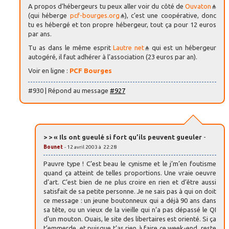
A propos d’hébergeurs tu peux aller voir du côté de
Ouvaton
(qui héberge
pcf-bourges.org
), c’est une coopérative, donc
tu es hébergé et ton propre hébergeur, tout ça pour 12 euros
par ans.
Tu as dans le même esprit
Lautre net
qui est un hébergeur
autogéré, il faut adhérer à l’association (23 euros par an).
Voir en ligne :
PCF Bourges
#930 | Répond au message
#927
> > « Ils ont gueulé si fort qu’ils peuvent gueuler
-
Bounet
- 12 avril 2003 à 22:28
Pauvre type ! C’est beau le cynisme et le j’m’en foutisme
quand ça atteint de telles proportions. Une vraie oeuvre
d’art. C’est bien de ne plus croire en rien et d’être aussi
satisfait de sa petite personne. Je ne sais pas à qui on doit
ce message : un jeune boutonneux qui a déjà 90 ans dans
sa tête, ou un vieux de la vieille qui n’a pas dépassé le QI
d’un mouton. Ouais, le site des libertaires est orienté. Si ça
t’emmerde, et puisque t’as rien à faire ce week-end, reste