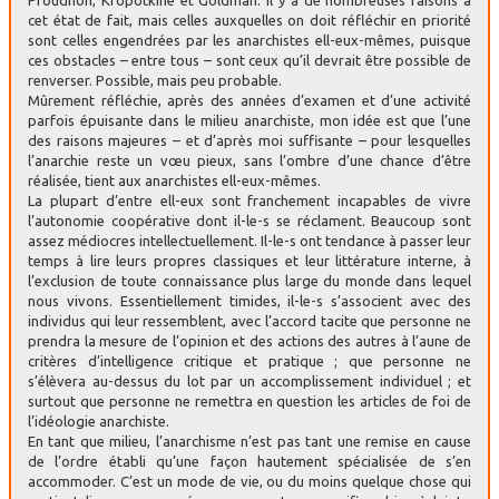
Proudhon, Kropotkine et Goldman. Il y a de nombreuses raisons à
cet état de fait, mais celles auxquelles on doit réfléchir en priorité
sont celles engendrées par les anarchistes ell-eux-mêmes, puisque
ces obstacles – entre tous – sont ceux qu’il devrait être possible de
renverser. Possible, mais peu probable.
Mûrement réfléchie, après des années d’examen et d’une activité
parfois épuisante dans le milieu anarchiste, mon idée est que l’une
des raisons majeures – et d’après moi suffisante – pour lesquelles
l’anarchie reste un vœu pieux, sans l’ombre d’une chance d’être
réalisée, tient aux anarchistes ell-eux-mêmes.
La plupart d’entre ell-eux sont franchement incapables de vivre
l’autonomie coopérative dont il-le-s se réclament. Beaucoup sont
assez médiocres intellectuellement. Il-le-s ont tendance à passer leur
temps à lire leurs propres classiques et leur littérature interne, à
l’exclusion de toute connaissance plus large du monde dans lequel
nous vivons. Essentiellement timides, il-le-s s’associent avec des
individus qui leur ressemblent, avec l’accord tacite que personne ne
prendra la mesure de l’opinion et des actions des autres à l’aune de
critères d’intelligence critique et pratique ; que personne ne
s’élèvera au-dessus du lot par un accomplissement individuel ; et
surtout que personne ne remettra en question les articles de foi de
l’idéologie anarchiste.
En tant que milieu, l’anarchisme n’est pas tant une remise en cause
de l’ordre établi qu’une façon hautement spécialisée de s’en
accommoder. C’est un mode de vie, ou du moins quelque chose qui