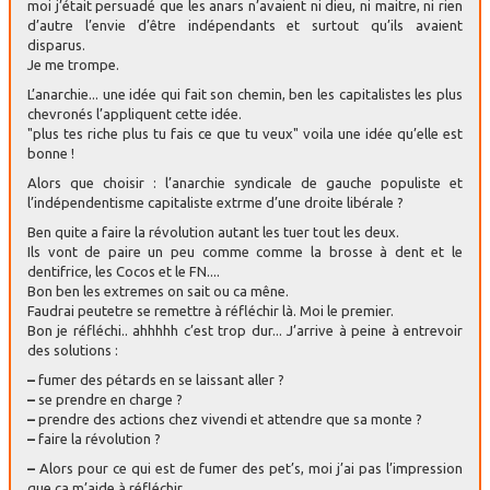
moi j’était persuadé que les anars n’avaient ni dieu, ni maitre, ni rien
d’autre l’envie d’être indépendants et surtout qu’ils avaient
disparus.
Je me trompe.
L’anarchie... une idée qui fait son chemin, ben les capitalistes les plus
chevronés l’appliquent cette idée.
"plus tes riche plus tu fais ce que tu veux" voila une idée qu’elle est
bonne !
Alors que choisir : l’anarchie syndicale de gauche populiste et
l’indépendentisme capitaliste extrme d’une droite libérale ?
Ben quite a faire la révolution autant les tuer tout les deux.
Ils vont de paire un peu comme comme la brosse à dent et le
dentifrice, les Cocos et le FN....
Bon ben les extremes on sait ou ca mêne.
Faudrai peutetre se remettre à réfléchir là. Moi le premier.
Bon je réfléchi.. ahhhhh c’est trop dur... J’arrive à peine à entrevoir
des solutions :
–
fumer des pétards en se laissant aller ?
–
se prendre en charge ?
–
prendre des actions chez vivendi et attendre que sa monte ?
–
faire la révolution ?
–
Alors pour ce qui est de fumer des pet’s, moi j’ai pas l’impression
que ca m’aide à réfléchir.