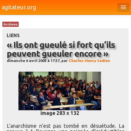
agitateur.org
Éditoriaux
Archives
Bourges & le Cher
LIENS
Société
« Ils ont gueulé si fort qu’ils
peuvent gueuler encore »
Culture
dimanche 6 avril 2003 à 17:37, par
Charles-Henry Sadien
Médias
Dossiers
Brèves
image 283 x 132
L’anarchisme n’est pas tombé en désuétude. La