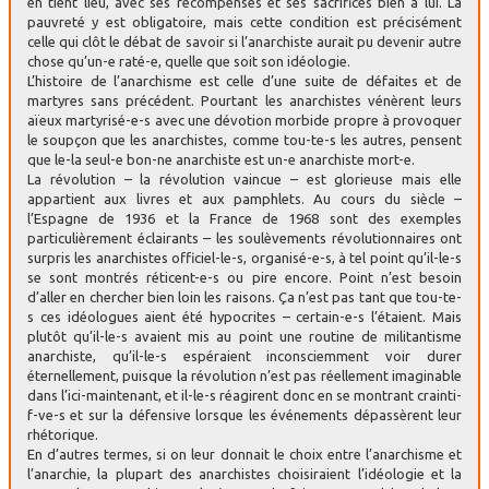
en tient lieu, avec ses récompenses et ses sacrifices bien à lui. La
pauvreté y est obligatoire, mais cette condition est précisément
celle qui clôt le débat de savoir si l’anarchiste aurait pu devenir autre
chose qu’un-e raté-e, quelle que soit son idéologie.
L’histoire de l’anarchisme est celle d’une suite de défaites et de
martyres sans précédent. Pourtant les anarchistes vénèrent leurs
aïeux martyrisé-e-s avec une dévotion morbide propre à provoquer
le soupçon que les anarchistes, comme tou-te-s les autres, pensent
que le-la seul-e bon-ne anarchiste est un-e anarchiste mort-e.
La révolution – la révolution vaincue – est glorieuse mais elle
appartient aux livres et aux pamphlets. Au cours du siècle –
l’Espagne de 1936 et la France de 1968 sont des exemples
particulièrement éclairants – les soulèvements révolutionnaires ont
surpris les anarchistes officiel-le-s, organisé-e-s, à tel point qu’il-le-s
se sont montrés réticent-e-s ou pire encore. Point n’est besoin
d’aller en chercher bien loin les raisons. Ça n’est pas tant que tou-te-
s ces idéologues aient été hypocrites – certain-e-s l’étaient. Mais
plutôt qu’il-le-s avaient mis au point une routine de militantisme
anarchiste, qu’il-le-s espéraient inconsciemment voir durer
éternellement, puisque la révolution n’est pas réellement imaginable
dans l’ici-maintenant, et il-le-s réagirent donc en se montrant crainti-
f-ve-s et sur la défensive lorsque les événements dépassèrent leur
rhétorique.
En d’autres termes, si on leur donnait le choix entre l’anarchisme et
l’anarchie, la plupart des anarchistes choisiraient l’idéologie et la