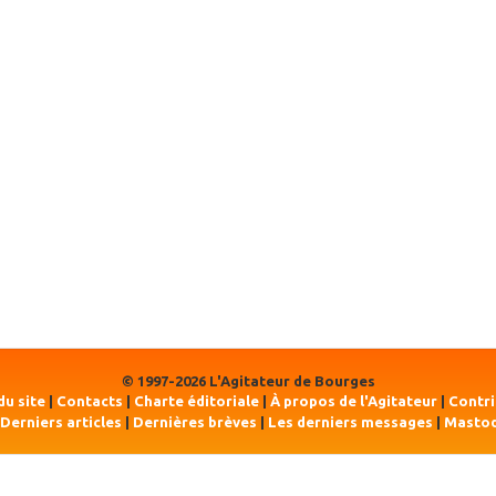
© 1997-2026 L'Agitateur de Bourges
du site
|
Contacts
|
Charte éditoriale
|
À propos de l'Agitateur
|
Contr
Derniers articles
|
Dernières brèves
|
Les derniers messages
|
Masto