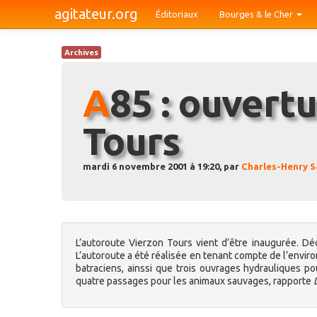
agitateur.org
Éditoriaux
Bourges & le Cher
Archives
A85 : ouverture de Vierzon-
Tours
mardi 6 novembre 2001 à 19:20, par
Charles-Henry S
L’autoroute Vierzon Tours vient d’être inaugurée. Déc
L’autoroute a été réalisée en tenant compte de l’envir
batraciens, ainssi que trois ouvrages hydrauliques p
quatre passages pour les animaux sauvages, rapporte