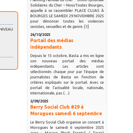
Solidaires du Cher – NousToutes Bourges,
appelle à se rassembler PLACE CUJAS À
BOURGES LE SAMEDI 29 NOVEMBRE 2025
pour dénoncer toutes les violences
sexistes, sexuelles et de genre. [1]
NIVEAU
26/10/2025
Portail des médias
indépendants
Depuis le 15 octobre, Basta a mis en ligne
son nouveau portail des médias
indépendants. Les articles sont
sélectionnés chaque jour par l’équipe de
journalistes de Basta en fonction de
critères expliqués sur le portail. Avec ce
portail de l’actualité locale, nationale,
internationale, pas (…)
2/09/2025
Berry Social Club #29 à
Morogues samedi 6 septembre
Le Berry Social Club organise un concert à
Morogues le samedi 6 septembre 2025
avec : Marave (Rock Frontal / Tours)