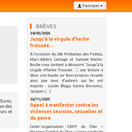
Participer
BRÈVES
24/03/2026
Jusqu’à la virgule d’herbe
froissée…
À l’occasion du 28e Printemps des Poètes,
Marc-Albéric Lestage et Samuel Martin-
Boche vous invitent à découvrir "Jusqu’à la
virgule d’herbe froissée…", une lecture à
deux voix basée sur leurs propres recueils
ainsi que ceux d’auteurs qui les ont
inspirés : Lucian Blaga, Karina Borowicz,
Jacques (…)
26/11/2025
’Euros.
Appel à manifester contre les
ion des
violences sexistes, sexuelles et
eurs et
de genre
L’inter-organisation CIDFF du Cher –
Planning Familial du Cher – Union syndicale