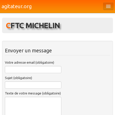
agitateur.org
Éditoriaux
CFTC MICHELIN
Bourges & le Cher
Société
Culture
Envoyer un message
Médias
Votre adresse email (obligatoire)
Dossiers
Brèves
Sujet (obligatoire)
Texte de votre message (obligatoire)