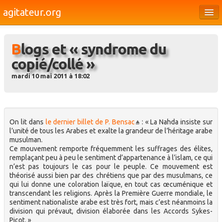
agitateur.org
Éditoriaux
Blogs et « syndrome du
Bourges & le Cher
copié/collé »
Société
mardi 10 mai 2011 à 18:02
Culture
Médias
On lit dans
le dernier billet de P. Bensac
: « La Nahda insiste sur
Dossiers
l’unité de tous les Arabes et exalte la grandeur de l’héritage arabe
musulman.
Brèves
Ce mouvement remporte fréquemment les suffrages des élites,
remplaçant peu à peu le sentiment d’appartenance à l’islam, ce qui
n’est pas toujours le cas pour le peuple. Ce mouvement est
théorisé aussi bien par des chrétiens que par des musulmans, ce
qui lui donne une coloration laïque, en tout cas œcuménique et
transcendant les religions. Après la Première Guerre mondiale, le
sentiment nationaliste arabe est très fort, mais c’est néanmoins la
division qui prévaut, division élaborée dans les Accords Sykes-
Picot. »