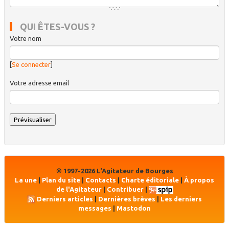
QUI ÊTES-VOUS ?
Votre nom
[
Se connecter
]
Votre adresse email
© 1997-2026 L'Agitateur de Bourges
La une
|
Plan du site
|
Contacts
|
Charte éditoriale
|
À propos
de l'Agitateur
|
Contribuer
|
Derniers articles
|
Dernières brèves
|
Les derniers
messages
|
Mastodon