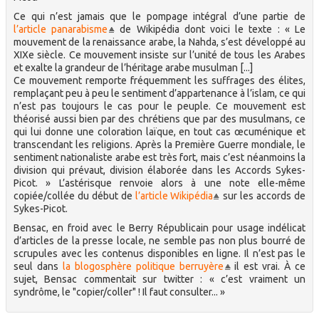
Ce qui n’est jamais que le pompage intégral d’une partie de
l’article panarabisme
de Wikipédia dont voici le texte : « Le
mouvement de la renaissance arabe, la Nahda, s’est développé au
XIXe siècle. Ce mouvement insiste sur l’unité de tous les Arabes
et exalte la grandeur de l’héritage arabe musulman [...]
Ce mouvement remporte fréquemment les suffrages des élites,
remplaçant peu à peu le sentiment d’appartenance à l’islam, ce qui
n’est pas toujours le cas pour le peuple. Ce mouvement est
théorisé aussi bien par des chrétiens que par des musulmans, ce
qui lui donne une coloration laïque, en tout cas œcuménique et
transcendant les religions. Après la Première Guerre mondiale, le
sentiment nationaliste arabe est très fort, mais c’est néanmoins la
division qui prévaut, division élaborée dans les Accords Sykes-
Picot. » L’astérisque renvoie alors à une note elle-même
copiée/collée du début de
l’article Wikipédia
sur les accords de
Sykes-Picot.
Bensac, en froid avec le Berry Républicain pour usage indélicat
d’articles de la presse locale, ne semble pas non plus bourré de
scrupules avec les contenus disponibles en ligne. Il n’est pas le
seul dans
la blogosphère politique berruyère
il est vrai. À ce
sujet, Bensac commentait sur twitter : « c’est vraiment un
syndrôme, le "copier/coller" ! Il faut consulter... »