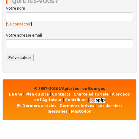
QUI ÊTES-VOUS ?
Votre nom
[
Se connecter
]
Votre adresse email
© 1997-2026 L'Agitateur de Bourges
La une
|
Plan du site
|
Contacts
|
Charte éditoriale
|
À propos
de l'Agitateur
|
Contribuer
|
Derniers articles
|
Dernières brèves
|
Les derniers
messages
|
Mastodon