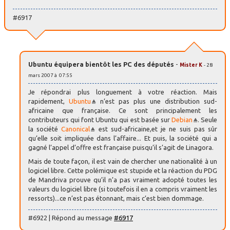
#6917
Ubuntu équipera bientôt les PC des députés
-
Mister K
- 28
mars 2007 à 07:55
Je répondrai plus longuement à votre réaction. Mais
rapidement,
Ubuntu
n’est pas plus une distribution sud-
africaine que française. Ce sont principalement les
contributeurs qui font Ubuntu qui est basée sur
Debian
. Seule
la société
Canonical
est sud-africaine,et je ne suis pas sûr
qu’elle soit impliquée dans l’affaire... Et puis, la société qui a
gagné l’appel d’offre est française puisqu’il s’agit de Linagora.
Mais de toute façon, il est vain de chercher une nationalité à un
logiciel libre. Cette polémique est stupide et la réaction du PDG
de Mandriva prouve qu’il n’a pas vraiment adopté toutes les
valeurs du logiciel libre (si toutefois il en a compris vraiment les
ressorts)...ce n’est pas étonnant, mais c’est bien dommage.
#6922 | Répond au message
#6917