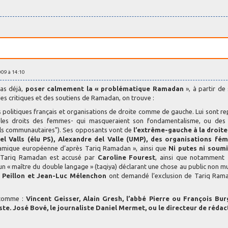
009 à 14:10
pas déjà,
poser calmement la « problématique Ramadan
», à partir de
des critiques et des soutiens de Ramadan, on trouve :
 politiques français et organisations de droite comme de gauche. Lui sont r
 les droits des femmes- qui masqueraient son fondamentalisme, ou des
tuels communautaires"). Ses opposants vont de
l’extrême-gauche à la droite 
l Valls (élu PS), Alexandre del Valle (UMP), des organisations fém
slamique européenne d’après Tariq Ramadan », ainsi que
Ni putes ni soum
). Tariq Ramadan est accusé par
Caroline Fourest
, ainsi que notamment
un « maître du double langage » (taqiya) déclarant une chose au public non 
t Peillon et Jean-Luc Mélenchon
ont demandé l’exclusion de Tariq Ram
 comme :
Vincent Geisser, Alain Gresh, l’abbé Pierre ou François Bur
miste. José Bové, le journaliste Daniel Mermet, ou le directeur de réda