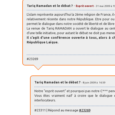
Tariq Ramadan et le débat ?
-
Esprit ouvert
- 31 mai 2009 à 1
L’islam représente aujourd’hui la 2éme religion de France, i
relativement récente dans notre République. Etre pour ou c
permet le dialogue dans notre société de liberté et de libre
La venue de Tariq RAMADAN a ouvert le dialogue au centre
d’une telle initiative, pour autant le débat ne doit pas mener 
Il s’agit d’une conférence ouverte à tous, alors à ch
République Laïque.
#23269
Tariq Ramadan et le débat ?
- 8 juin 2009 à 16:59
Notre "esprit ouvert" et pourquoi pas notre C*** pend
Vous êtes vraiment naïf à croire que le dialogue 
interlocuteurs.
#23311 | Répond au message
#23269