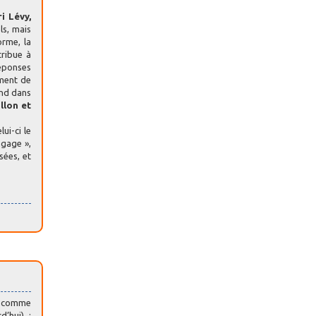
i Lévy,
ls, mais
orme, la
tribue à
réponses
mment de
nd dans
llon et
lui-ci le
ngage »,
ées, et
es comme
’hui) :