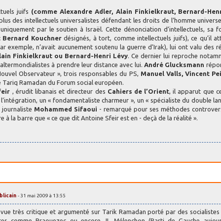
tuels juifs
(comme Alexandre Adler, Alain Finkielkraut, Bernard-Henr
 plus des intellectuels universalistes défendant les droits de l’homme universe
iquement par le soutien à Israël. Cette dénonciation d’intellectuels, sa f
t Bernard Kouchner
désignés, à tort, comme intellectuels juifs), ce qu’il at
par exemple, n’avait aucunement soutenu la guerre d’Irak), lui ont valu des 
lain Finkielkraut ou Bernard-Henri Lévy
. Ce dernier lui reproche nota
altermondialistes à prendre leur distance avec lui.
André Glucksmann
répo
 Nouvel Observateur », trois responsables du PS,
Manuel Valls, Vincent Pei
de Tariq Ramadan du Forum social européen.
feir
, érudit libanais et directeur des
Cahiers de l’Orient
, il apparut que ce
l’intégration, un « fondamentaliste charmeur », un « spécialiste du double la
 journaliste
Mohammed Sifaoui
- remarqué pour ses méthodes controvers
 à la barre que « ce que dit Antoine Sfeir est en - deçà de la réalité ».
blicain
- 31 mai 2009 à 13:55
de vue très critique et argumenté sur Tarik Ramadan porté par des socialist
istes comme Braouezec ou encore JL Mélenchon (Parti de Gauche aujourd