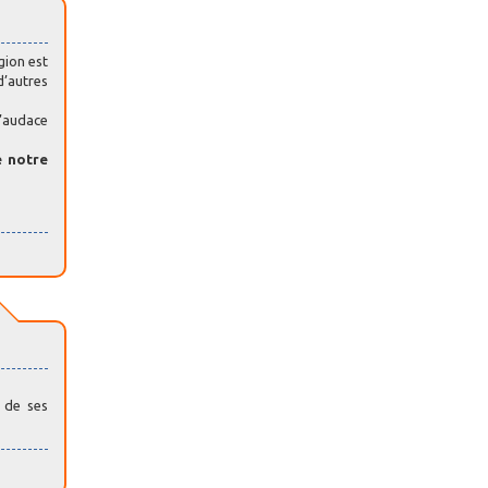
gion est
d’autres
l’audace
e notre
 de ses