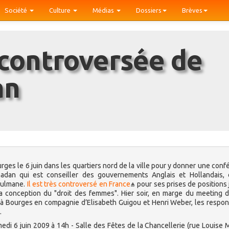
Société
Culture
Médias
Dossiers
Brèves
an
es le 6 juin dans les quartiers nord de la ville pour y donner une conf
 Ramadan qui est conseiller des gouvernements Anglais et Hollandais,
usulmane.
Il est très controversé en France
pour ses prises de positions
a conception du "droit des femmes". Hier soir, en marge du meeting d
it à Bourges en compagnie d’Elisabeth Guigou et Henri Weber, les respo
.
di 6 juin 2009 à 14h - Salle des Fêtes de la Chancellerie (rue Louise M