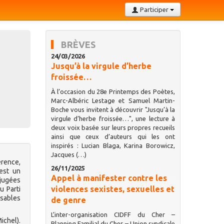
Participer
BRÈVES
24/03/2026
Jusqu’à la virgule d’herbe
froissée…
À l’occasion du 28e Printemps des Poètes,
Marc-Albéric Lestage et Samuel Martin-
Boche vous invitent à découvrir "Jusqu’à la
virgule d’herbe froissée…", une lecture à
deux voix basée sur leurs propres recueils
ainsi que ceux d’auteurs qui les ont
inspirés : Lucian Blaga, Karina Borowicz,
Jacques (…)
érence,
26/11/2025
 est un
Appel à manifester contre les
 jugées
violences sexistes, sexuelles et
u Parti
nsables
de genre
L’inter-organisation CIDFF du Cher –
ichel).
Planning Familial du Cher – Union syndicale