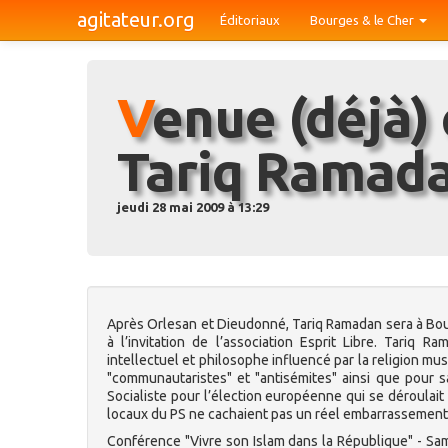
agitateur.org
Éditoriaux
Bourges & le Cher
Venue (déjà) controversée de
Tariq Ramad
jeudi 28 mai 2009 à 13:29
Après Orlesan et Dieudonné, Tariq Ramadan sera à Bourg
à l’invitation de l’association Esprit Libre. Tariq
intellectuel et philosophe influencé par la religion m
"communautaristes" et "antisémites" ainsi que pour s
Socialiste pour l’élection européenne qui se déroula
locaux du PS ne cachaient pas un réel embarrassement
Conférence "Vivre son Islam dans la République" - Same