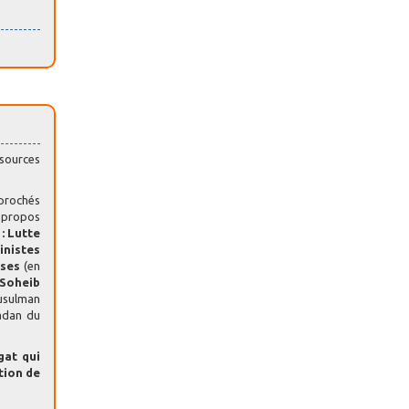
 sources
eprochés
 propos
: Lutte
inistes
ises
(en
Soheib
musulman
adan du
gat qui
ction de