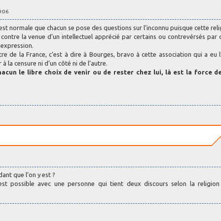
9:06
l est normale que chacun se pose des questions sur l’inconnu puisque cette reli
ontre la venue d’un intellectuel apprécié par certains ou contrevérsés par 
 expression.
 de la France, c’est à dire à Bourges, bravo à cette association qui a eu 
à la censure ni d’un côté ni de l’autre.
acun le libre choix de venir ou de rester chez lui, là est la force d
ant que l’on y est ?
est possible avec une personne qui tient deux discours selon la religion