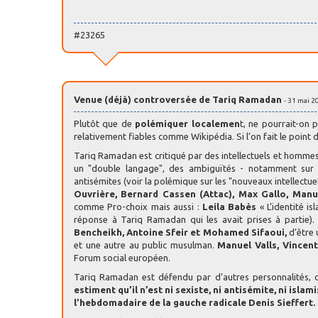
#23265
Venue (déjà) controversée de Tariq Ramadan
- 31 mai 2
Plutôt que de
polémiquer localemen
t, ne pourrait-on 
relativement fiables comme Wikipédia. Si l’on fait le point 
Tariq Ramadan est critiqué par des intellectuels et hommes
un "double langage", des ambiguïtés - notamment sur
antisémites (voir la polémique sur les "nouveaux intellec
Ouvrière, Bernard Cassen (Attac), Max Gallo, Manue
comme Pro-choix mais aussi :
Leila Babès
« L’identité i
réponse à Tariq Ramadan qui les avait prises à partie
Bencheikh, Antoine Sfeir et Mohamed Sifaoui,
d’être 
et une autre au public musulman.
Manuel Valls, Vincen
Forum social européen.
Tariq Ramadan est défendu par d’autres personnalités,
estiment qu’il n’est ni sexiste, ni antisémite, ni isla
l’hebdomadaire de la gauche radicale Denis Sieffert.