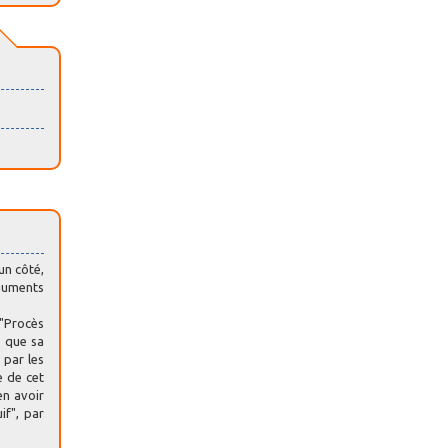
un côté,
rguments
 "Procès
t que sa
 par les
e de cet
en avoir
if", par