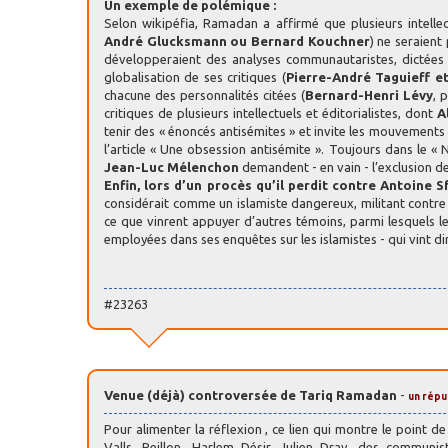
Un exemple de polémique :
Selon wikipéfia, Ramadan a affirmé que plusieurs intellec
André Glucksmann ou Bernard Kouchner
) ne seraient
développeraient des analyses communautaristes, dictées un
globalisation de ses critiques (
Pierre-André Taguieff e
chacune des personnalités citées (
Bernard-Henri Lévy
, 
critiques de plusieurs intellectuels et éditorialistes, dont
A
tenir des « énoncés antisémites » et invite les mouvements 
l’article « Une obsession antisémite ». Toujours dans le «
Jean-Luc Mélenchon
demandent - en vain - l’exclusion 
Enfin, lors d’un procès qu’il perdit contre
Antoine S
considérait comme un islamiste dangereux, militant contre 
ce que vinrent appuyer d’autres témoins, parmi lesquels le
employées dans ses enquêtes sur les islamistes - qui vint dire
#23263
Venue (déjà) controversée de Tariq Ramadan
-
un répu
Pour alimenter la réflexion , ce lien qui montre le point 
Valls, Peillon, Harlem Désir, Julien Dray, des commun