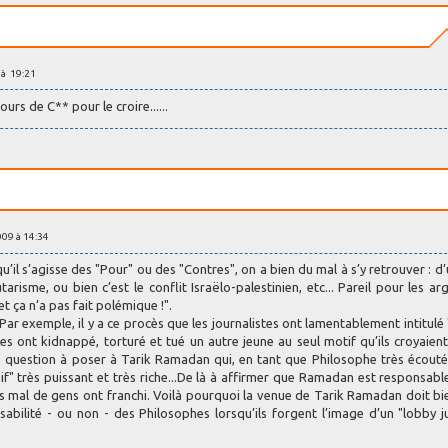
9 à 19:21
jours de C** pour le croire......
009 à 14:34
l s’agisse des "Pour" ou des "Contres", on a bien du mal à s’y retrouver : d’
arisme, ou bien c’est le conflit Israëlo-palestinien, etc... Pareil pour les a
 ça n’a pas fait polémique !".
Par exemple, il y a ce procès que les journalistes ont lamentablement intitulé
nes ont kidnappé, torturé et tué un autre jeune au seul motif qu’ils croyaien
 une question à poser à Tarik Ramadan qui, en tant que Philosophe très écouté
if" très puissant et très riche...De là à affirmer que Ramadan est responsabl
as mal de gens ont franchi. Voilà pourquoi la venue de Tarik Ramadan doit bi
abilité - ou non - des Philosophes lorsqu’ils forgent l’image d’un "lobby ju