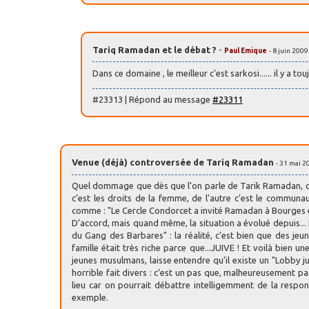
Tariq Ramadan et le débat ?
-
Paul Emique
- 8 juin 200
Dans ce domaine , le meilleur c’est sarkosi...... il y a tou
#23313 | Répond au message
#23311
Venue (déjà) controversée de Tariq Ramadan
- 31 mai 2
Quel dommage que dès que l’on parle de Tarik Ramadan, qu’i
c’est les droits de la femme, de l’autre c’est le communaut
comme : "Le Cercle Condorcet a invité Ramadan à Bourges et
D’accord, mais quand même, la situation a évolué depuis... 
du Gang des Barbares" : la réalité, c’est bien que des jeu
famille était très riche parce que...JUIVE ! Et voilà bien
jeunes musulmans, laisse entendre qu’il existe un "Lobby ju
horrible fait divers : c’est un pas que, malheureusement p
lieu car on pourrait débattre intelligemment de la respons
exemple.