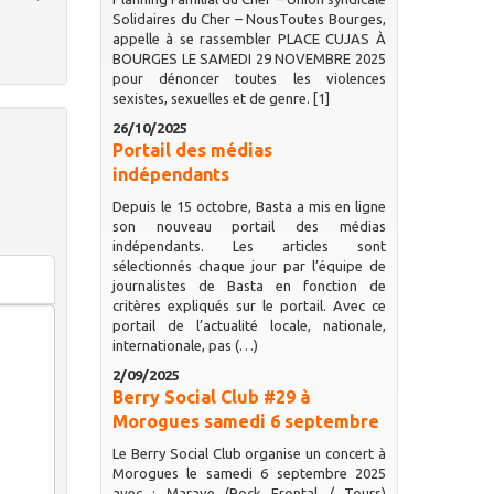
Solidaires du Cher – NousToutes Bourges,
appelle à se rassembler PLACE CUJAS À
BOURGES LE SAMEDI 29 NOVEMBRE 2025
pour dénoncer toutes les violences
sexistes, sexuelles et de genre. [1]
26/10/2025
Portail des médias
indépendants
Depuis le 15 octobre, Basta a mis en ligne
son nouveau portail des médias
indépendants. Les articles sont
sélectionnés chaque jour par l’équipe de
journalistes de Basta en fonction de
critères expliqués sur le portail. Avec ce
portail de l’actualité locale, nationale,
internationale, pas (…)
2/09/2025
Berry Social Club #29 à
Morogues samedi 6 septembre
Le Berry Social Club organise un concert à
Morogues le samedi 6 septembre 2025
avec : Marave (Rock Frontal / Tours)