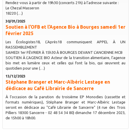
Rendez-vous à partir de 19h30 (concerts 21h) à l’adresse suivante :
Le Chezal Masseron
18220 (…)
30/01/2025
Soutien à l’OFB et l’Agence Bio à Bourges samedi 1er
février 2025
Les Écologistes18, L’Après18 communiquent APPEL À UN
RASSEMBLEMENT
SAMEDI 1er FÉVRIER À 15h30 À BOURGES DEVANT L’ANCIENNE MCB
SOUTIEN À L’AGENCE BIO Acteur de la transition alimentaire, l’agence
bio met en lumière ceux et celles qui font la bio, qui œuvrent au
quotidien pour une (…)
13/12/2023
Stéphane Branger et Marc-Albéric Lestage en
dédicace au Café Librairie de Sancerre
À l’occasion de la parution du troisième EP Monodies (cassette et
formats numériques), Stéphane Branger et Marc-Albéric Lestage
seront en dédicace au "Café Librairie de Sancerre" (4 rue des Trois
Pilliers 18300 Sancerre - 02 48 54 34 80) dimanche 17 décembre 2023,
de 15h00 à 18h00.