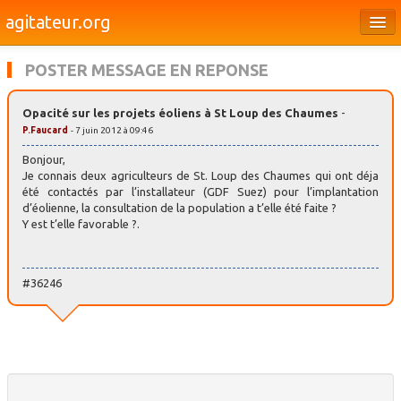
agitateur.org
Éditoriaux
POSTER MESSAGE EN REPONSE
Bourges & le Cher
Opacité sur les projets éoliens à St Loup des Chaumes
-
Société
P.Faucard
- 7 juin 2012 à 09:46
Culture
Bonjour,
Je connais deux agriculteurs de St. Loup des Chaumes qui ont déja
été contactés par l’installateur (GDF Suez) pour l’implantation
Médias
d’éolienne, la consultation de la population a t’elle été faite ?
Y est t’elle favorable ?.
Dossiers
Brèves
#36246