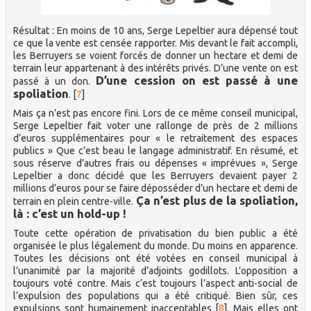
Résultat : En moins de 10 ans, Serge Lepeltier aura dépensé tout
ce que la vente est censée rapporter. Mis devant le fait accompli,
les Berruyers se voient forcés de donner un hectare et demi de
terrain leur appartenant à des intérêts privés. D’une vente on est
D’une cession on est passé à une
passé à un don.
spoliation
.
[
7
]
Mais ça n’est pas encore fini. Lors de ce même conseil municipal,
Serge Lepeltier fait voter une rallonge de près de 2 millions
d’euros supplémentaires pour « le retraitement des espaces
publics » Que c’est beau le langage administratif. En résumé, et
sous réserve d’autres frais ou dépenses « imprévues », Serge
Lepeltier a donc décidé que les Berruyers devaient payer 2
millions d’euros pour se faire déposséder d’un hectare et demi de
Ça n’est plus de la spoliation,
terrain en plein centre-ville.
là : c’est un hold-up !
Toute cette opération de privatisation du bien public a été
organisée le plus légalement du monde. Du moins en apparence.
Toutes les décisions ont été votées en conseil municipal à
l’unanimité par la majorité d’adjoints godillots. L’opposition a
toujours voté contre. Mais c’est toujours l’aspect anti-social de
l’expulsion des populations qui a été critiqué. Bien sûr, ces
expulsions sont humainement inacceptables
[
8
]
. Mais elles ont