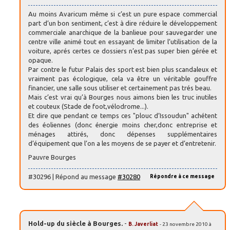
Au moins Avaricum même si c’est un pure espace commercial
part d’un bon sentiment, c’est à dire réduire le développement
commerciale anarchique de la banlieue pour sauvegarder une
centre ville animé tout en essayant de limiter l’utilisation de la
voiture, aprés certes ce dossiers n’est pas super bien gérée et
opaque.
Par contre le futur Palais des sport est bien plus scandaleux et
vraiment pas écologique, cela va être un véritable gouffre
financier, une salle sous utiliser et certainement pas trés beau.
Mais c’est vrai qu’à Bourges nous aimons bien les truc inutiles
et couteux (Stade de foot,vélodrome...).
Et dire que pendant ce temps ces "plouc d’Issoudun" achétent
des éoliennes (donc énergie moins cher,donc entreprise et
ménages attirés, donc dépenses supplémentaires
d’équipement que l’on a les moyens de se payer et d’entretenir.
Pauvre Bourges
#30296 | Répond au message
#30280
Répondre à ce message
Hold-up du siècle à Bourges.
-
B. Javerliat
- 23 novembre 2010 à