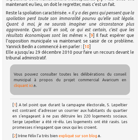
maintenant eu lieu, on doit le regretter, mais c’est un fait.
Reste la spoliation caractérisée. «
Il y a des gens qui pensent que la
spoliation perd toute son immoralité pourvu qu’elle soit légale.
Quant à moi, je ne saurais imaginer une circonstance plus
aggravante. Quoi qu’il en soit, ce qui est certain, c’est que les
résultats économiques sont les mêmes
».
[
9
]
Il faut espérer que
l’opposition municipale va maintenant se saisir de ce problème.
Yannick Bedin a commencé à en parler :
[
10
]
Elle a jusqu’au 29 décembre 2010 pour faire un recours devant le
tribunal administratif.
Vous pouvez consulter toutes les délibérations du conseil
municipal à propos du projet commercial Avaricum en
cliquant ici
.
[
1
]
A tel point que durant la campagne électorale, S. Lepeltier
est contraint d’adresser un courrier aux habitants du quartier
en s’engageant à ne pas détruire les 220 logements sociaux.
Serge Lepeltier a été ré-élu. Les logements ont été rasés. Les
promesses n’engagent que ceux qui les croient.
[
2
]
Irène Félix l’a très bien
expliqué sur son blog
.