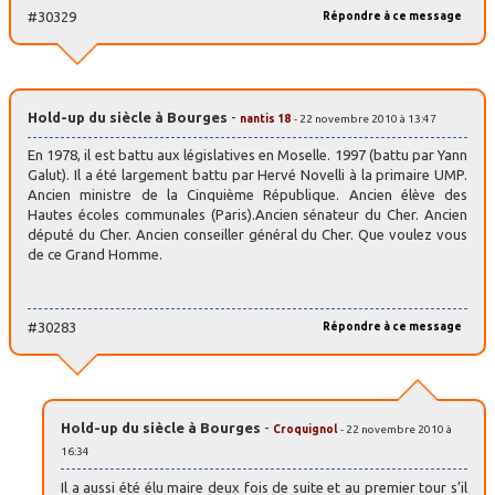
#30329
Répondre à ce message
Hold-up du siècle à Bourges
-
nantis 18
- 22 novembre 2010 à 13:47
En 1978, il est battu aux législatives en Moselle. 1997 (battu par Yann
Galut). Il a été largement battu par Hervé Novelli à la primaire UMP.
Ancien ministre de la Cinquième République. Ancien élève des
Hautes écoles communales (Paris).Ancien sénateur du Cher. Ancien
député du Cher. Ancien conseiller général du Cher. Que voulez vous
de ce Grand Homme.
#30283
Répondre à ce message
Hold-up du siècle à Bourges
-
Croquignol
- 22 novembre 2010 à
16:34
Il a aussi été élu maire deux fois de suite et au premier tour s’il