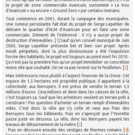
le projet de zone commerciale Avaricum, surnommé « Le trou
d’Avaricum » ou encore « Ground Zero » par certains riverains.
Tout commence en 2001, durant la campagne des municipales.
Une rumeur persistante fait état du projet de Serge Lepeltier de
détruire le quartier d’HLM d’Avaricum pour en faire une zone
commerciale. Démenti de l’intéressé : il n’y a aucun projet de
destruction d’immeubles.
[
1
]
Sauf qu’en conseil municipal de Juin
2003, Serge Lepeltier présente bel et bien son projet. Après
moult péripéties, dont la plus douloureuse a été l’expulsion
forcée des habitants, le projet est toujours au point mort fin 2010.
Ça n’est pas la première fois qu’un projet immobilier se concrétise
moins vite que souhaité. On ne va pas revenir sur le feuilleton.
[
2
]
Mais intéressons-nous plutôt à l’aspect financier de la chose. Cet
espace de 1,5 hectares est propriété publique, il appartient à la
collectivité, aux Berruyers. Il est prévu de vendre le terrain 5,5
millions d’euros. Cinq millions et demi dans les caisses de la ville,
c’est toujours ça. Sauf que les acheteurs veulent un terrain prêt à
construire ! Pas question d’acheter un terrain rempli d’immeubles
vides. C’est donc la ville qui s’y colle et rase aux frais des
Berruyers tous les bâtiments. Puis on s’aperçoit que l’Yevrette
passe juste en dessous. La ville, donc les Berruyers payent les
travaux de détournement de la rivière
[
3
]
. Puis on découvre ensuite des vestiges de thermes romains
[
4
]
.