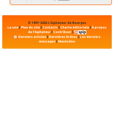
© 1997-2026 L'Agitateur de Bourges
La une
|
Plan du site
|
Contacts
|
Charte éditoriale
|
À propos
de l'Agitateur
|
Contribuer
|
Derniers articles
|
Dernières brèves
|
Les derniers
messages
|
Mastodon