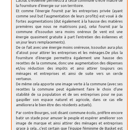
L’achat d’éolienne permettra à cette commune d’être maitre de
la fourniture d’énergie sur son territoire.
Et comme l’énergie fournit par les entreprises privée (ayant
comme seul but l’augmentation de leurs profits) est voué à de
fortes augmentations (dut également à la hausse des matières
premières que nous ne maitrisons pas), celui fournit par la
commune d’Issoudun sera moins onéreux (le vent est une
énergie quasiment gratuite à part l’entretien des éoliennes et
un jour leurs remplacements).
De ce fait avec une énergie moins onéreuse, Issoudun aura plus
d’atout pour attirer les entreprises et les ménages.De plus la
fourniture d’énergie permettra également une hausse des
recettes de la commune, donc une augmentation des dépenses
et/ou réduction des impôts et ainsi attirer toujours ces
ménages et entreprises et ainsi de suite vers un cercle
vertueux.
De même cela apporte une image verte à la commune (avec ses
recettes la commune peut également faire le choix d’une
stabilité de sa population et de ses entreprises pour ne pas
gaspiller son espace naturel et agricole, dans ce cas elle
améliorera le bien être des résidents actuels).
Par contre Bourges, soit disant commune écolo, préfère encore
batir un stade pour amuser le peuple et espérer améliorer son
image de marque et ainsi attirer des ménages et entreprises
grace à cela...c’est certain que l’équipe féminime de Basket est