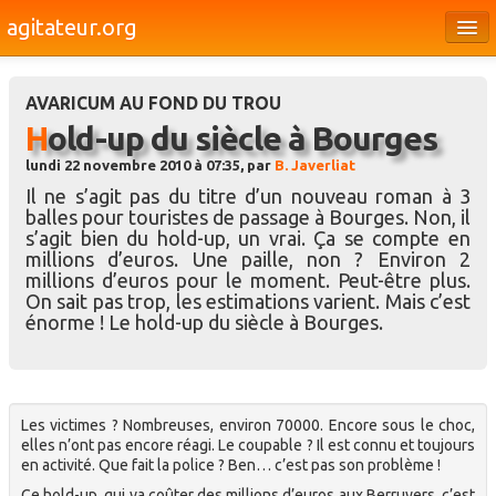
agitateur.org
Éditoriaux
AVARICUM AU FOND DU TROU
Bourges & le Cher
Hold-up du siècle à Bourges
Société
lundi 22 novembre 2010 à 07:35, par
B. Javerliat
Il ne s’agit pas du titre d’un nouveau roman à 3
Culture
balles pour touristes de passage à Bourges. Non, il
s’agit bien du hold-up, un vrai. Ça se compte en
Médias
millions d’euros. Une paille, non ? Environ 2
millions d’euros pour le moment. Peut-être plus.
Dossiers
On sait pas trop, les estimations varient. Mais c’est
énorme ! Le hold-up du siècle à Bourges.
Brèves
Les victimes ? Nombreuses, environ 70000. Encore sous le choc,
elles n’ont pas encore réagi. Le coupable ? Il est connu et toujours
en activité. Que fait la police ? Ben… c’est pas son problème !
Ce hold-up, qui va coûter des millions d’euros aux Berruyers, c’est