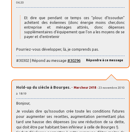
06:20
Et dire que pendant ce temps ces "plouc d’Issoudun"
achétent des éoliennes (donc énergie moins cher,donc
entreprise et ménages attirés, donc dépenses
supplémentaires d’équipement que l’on a les moyens de se
payer et d’entretenir
Pourriez-vous développer, là, je comprends pas.
#30302 | Répond au message
#30296
Répondre à ce message
Hold-up du siècle à Bourges.
-
Marcheur 2418
- 23 novembre 2010
à 18:19
Bonjour,
Je voulais dire qu’Issoudun crée toute les conditions futures
pour augmenter ses recettes, augmentation permettant plus
tard une hausse des dépenses (ou une réduction de sa dette,
qui doit être par habitant bien inférieur à celle de Bourges !).