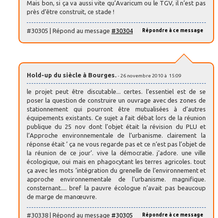
Mais bon, si ça va aussi vite qu’Avaricum ou le TGV, il n’est pas
près d’être construit, ce stade !
#30305 | Répond au message
#30304
Répondre à ce message
Hold-up du siècle à Bourges.
- 26 novembre 2010 à 15:09
le projet peut être discutable... certes. l’essentiel est de se
poser la question de construire un ouvrage avec des zones de
stationnement qui pourront être mutualisées à d’autres
équipements existants. Ce sujet a fait débat lors de la réunion
publique du 25 nov dont l’objet était la révision du PLU et
l’Approche environnementale de l’urbanisme. clairement la
réponse était ’ ça ne vous regarde pas et ce n’est pas l’objet de
la réunion de ce jour’. vive la démocratie. j’adore. une ville
écologique, oui mais en phagocytant les terres agricoles. tout
ça avec les mots ’intégration du grenelle de l’environnement et
approche environnementale de l’urbanisme. magnifique.
consternant.... bref la pauvre écologue n’avait pas beaucoup
de marge de manœuvre.
#30338 | Répond au message
#30305
Répondre à ce message