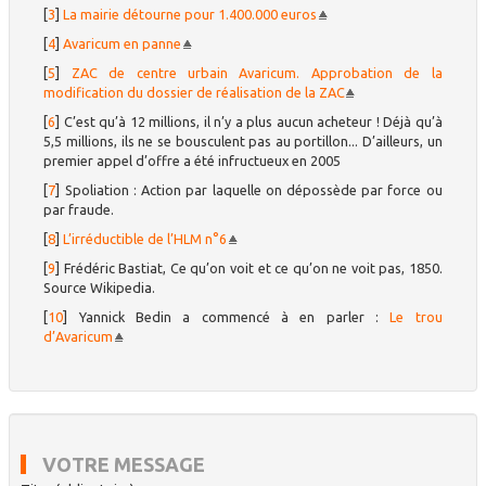
[
3
]
La mairie détourne pour 1.400.000 euros
[
4
]
Avaricum en panne
[
5
]
ZAC de centre urbain Avaricum. Approbation de la
modification du dossier de réalisation de la ZAC
[
6
]
C’est qu’à 12 millions, il n’y a plus aucun acheteur ! Déjà qu’à
5,5 millions, ils ne se bousculent pas au portillon... D’ailleurs, un
premier appel d’offre a été infructueux en 2005
[
7
]
Spoliation : Action par laquelle on dépossède par force ou
par fraude.
[
8
]
L’irréductible de l’HLM n°6
[
9
]
Frédéric Bastiat, Ce qu’on voit et ce qu’on ne voit pas, 1850.
Source Wikipedia.
[
10
]
Yannick Bedin a commencé à en parler :
Le trou
d’Avaricum
VOTRE MESSAGE