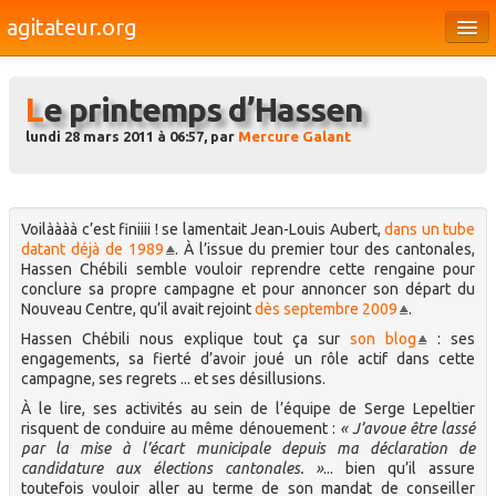
agitateur.org
Éditoriaux
Le printemps d’Hassen
Bourges & le Cher
lundi 28 mars 2011 à 06:57, par
Mercure Galant
Société
Culture
Voilàààà c’est finiiii ! se lamentait Jean-Louis Aubert,
dans un tube
Médias
datant déjà de 1989
. À l’issue du premier tour des cantonales,
Hassen Chébili semble vouloir reprendre cette rengaine pour
Dossiers
conclure sa propre campagne et pour annoncer son départ du
Nouveau Centre, qu’il avait rejoint
dès septembre 2009
.
Brèves
Hassen Chébili nous explique tout ça sur
son blog
: ses
engagements, sa fierté d’avoir joué un rôle actif dans cette
campagne, ses regrets ... et ses désillusions.
À le lire, ses activités au sein de l’équipe de Serge Lepeltier
risquent de conduire au même dénouement :
« J’avoue être lassé
par la mise à l’écart municipale depuis ma déclaration de
candidature aux élections cantonales. »
... bien qu’il assure
toutefois vouloir aller au terme de son mandat de conseiller