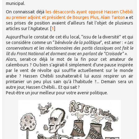
municipal.
On connaissait déjà
les désaccords ayant opposé Hassen Chébili
au premier adjoint et président de Bourges Plus, Alain Tanton
et
ses prises de position avaient d’ailleurs fait l’objet de plusieurs
articles sur l’Agitateur.
[
1
]
Aujourd’hui le constat de cet élu local, “issu de la diversité” et qui
se considère comme un “
bénévole de la politique
”, est amer :
« Les
conservateurs et les réactionnaires des partis classiques ont fait le
lit du Front National et dorment avec en parlant de "Croisade" »
.
Alors, serait-ce déjà le mot de la fin pour cet amateur de
calembours ? Ou bien s’agirait-il simplement d’une pause inspirée
par le vent de révolte qui souffle actuellement sur le monde
arabe ? Hassen Chébili souhaiterait-il lui aussi respirer un air
printanier un peu plus sain qu’à l’habitude ?... Demain sera un
autre jour, Hassen Chébili... Et qui sait ?
Peut-être un jour meilleur pour votre avenir politique.