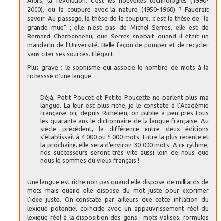
Alors, la révolution, c’est les nouvelles technologies (1990-
2000), ou la coupure avec la nature (1950-1960) ? Faudrait
savoir. Au passage, la thèse de la coupure, c’est la thèse de "la
grande mue" ; elle n’est pas de Michel Serres, elle est de
Bernard Charbonneau, que Serres snobait quand il était un
mandarin de l’Université. Belle façon de pomper et de recycler
sans citer ses sources. Elégant.
Plus grave : le sophisme qui associe le nombre de mots à la
richessse d’une langue
Déjà, Petit Poucet et Petite Poucette ne parlent plus ma
langue. La leur est plus riche, je le constate à l’Académie
française où, depuis Richelieu, on publie à peu près tous
les quarante ans le dictionnaire de la langue française. Au
siècle précédent, la différence entre deux éditions
s’établissait à 4 000 ou 5 000 mots. Entre la plus récente et
la prochaine, elle sera d’environ 30 000 mots. A ce rythme,
nos successeurs seront très vite aussi loin de nous que
nous le sommes du vieux français !
Une langue est riche non pas quand elle dispose de milliards de
mots mais quand elle dispose du mot juste pour exprimer
l’idée juste. On constate par ailleurs que cette inflation du
lexique potentiel coïncide avec un appauvrissement réel du
lexique réel à la disposition des gens : mots valises, formules