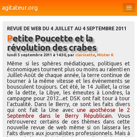
agitateur.org
Éditoriaux
REVUE DE WEB DU 4 JUILLET AU 4 SEPTEMBRE 2011
Bourges & le Cher
Petite Poucette et la
Société
révolution des crabes
Culture
lundi 5 septembre 2011 à 14:30, par
clarinette
,
Mister K
Même si les sphères médiatiques, politiques et
Médias
économiques tournent plus ou moins au ralenti en
Juillet-Août de chaque année, la terre continue de
Dossiers
tourner à la même vitesse et les évènements se
bousculent toujours. Cet été, le 14 Juillet, la crise
Brèves
de la dette, la Libye, les émeutes à Londres, la
campagne pour 2012...et DSK ont fait tour à tour
l’actualité. Dans le Berry, ce sont les faits divers
qui ont fait la Une avec
une apothéose le 2
Septembre dans le Berry Républicain
. Vous
retrouverez certains de ces thèmes dans cette
nouvelle revue de web même si on laissera les
faits divers aux journalistes professionnels. Mais à