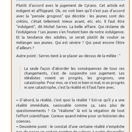
Plutôt d’accord avec le jugement de Cyrano. Cet article est
indigent et affligeant. Ok, on voit bien qu’il n’est pas d’accord
avec la "pensée grognon" qui décrète : les jeunes sont des
crétins, c’était tellement mieux avant, etc. etc. Il faut être
"indulgent", dit Michel Serres. La belle affaire. Qui réclame de
l’indulgence ? Les jeunes s’en foutent bien de notre indulgence.
Et la tendance des adultes, ce serait plutôt de vouloir se
mélanger aux jeunes. Qui est sévère ? Qui peut encore l’être
d’ailleurs ?
Autre point : Serres tient à se placer au-dessus de la mêlée : "
La seule façon d’aborder les conséquences de tous ces
changements, c’est de suspendre son jugement. Les
idéalistes voient un progrès, les grognons, une
catastrophe. Pour moi, ce n’est ni bien ni mal, ni un progrès
ni une catastrophe, c’est la réalité et il faut faire avec.
–
D’abord, la réalité, c’est quoi la réalité ? Est-ce qu’il y a une
réalité immédiate, saisissable comme ça, sans plus de
questionnements ? Ce "réalisme" là est la négation de tout
l’effort scientifique. Curieux quand même pour un historien des
sciences.
–
Deuxième point : le constat d’une certaine réalité n’empêche
pas de poser un certain nombre de valeurs à partir desquelles