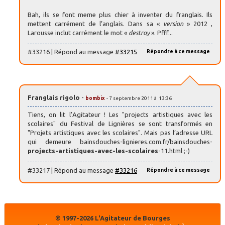
Bah, ils se font meme plus chier à inventer du franglais. Ils
mettent carrément de l’anglais. Dans sa «
version
» 2012 ,
Larousse inclut carrément le mot «
destroy
». Pfff...
#33216 | Répond au message
#33215
Répondre à ce message
Franglais rigolo
-
bombix
- 7 septembre 2011 à 13:36
Tiens, on lit l’Agitateur ! Les "projects artistiques avec les
scolaires" du Festival de Lignières se sont transformés en
"Projets artistiques avec les scolaires". Mais pas l’adresse URL
qui demeure bainsdouches-lignieres.com.fr/bainsdouches-
projects-artistiques-avec-les-scolaires
-11.html ;-)
#33217 | Répond au message
#33216
Répondre à ce message
© 1997-2026 L'Agitateur de Bourges