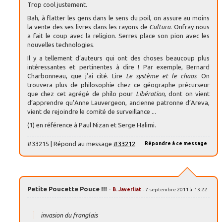
Trop cool justement.
Bah, à flatter les gens dans le sens du poil, on assure au moins
la vente des ses livres dans les rayons de
Cultura
. Onfray nous
a fait le coup avec la religion. Serres place son pion avec les
nouvelles technologies.
Il y a tellement d’auteurs qui ont des choses beaucoup plus
intéressantes et pertinentes à dire ! Par exemple, Bernard
Charbonneau, que j’ai cité. Lire
Le système et le chaos
. On
trouvera plus de philosophie chez ce géographe précurseur
que chez cet agrégé de philo pour
Libération
, dont on vient
d’apprendre qu’Anne Lauvergeon, ancienne patronne d’Areva,
vient de rejoindre le comité de surveillance ...
(1) en référence à Paul Nizan et Serge Halimi.
#33215 | Répond au message
#33212
Répondre à ce message
Petite Poucette Pouce !!!
-
B. Javerliat
- 7 septembre 2011 à 13:22
invasion du franglais