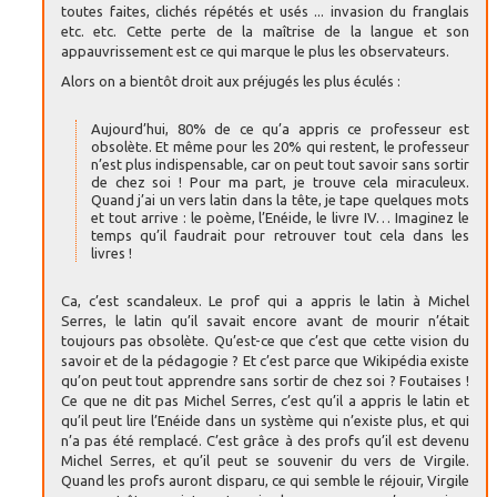
toutes faites, clichés répétés et usés ... invasion du franglais
etc. etc. Cette perte de la maîtrise de la langue et son
appauvrissement est ce qui marque le plus les observateurs.
Alors on a bientôt droit aux préjugés les plus éculés :
Aujourd’hui, 80% de ce qu’a appris ce professeur est
obsolète. Et même pour les 20% qui restent, le professeur
n’est plus indispensable, car on peut tout savoir sans sortir
de chez soi ! Pour ma part, je trouve cela miraculeux.
Quand j’ai un vers latin dans la tête, je tape quelques mots
et tout arrive : le poème, l’Enéide, le livre IV… Imaginez le
temps qu’il faudrait pour retrouver tout cela dans les
livres !
Ca, c’est scandaleux. Le prof qui a appris le latin à Michel
Serres, le latin qu’il savait encore avant de mourir n’était
toujours pas obsolète. Qu’est-ce que c’est que cette vision du
savoir et de la pédagogie ? Et c’est parce que Wikipédia existe
qu’on peut tout apprendre sans sortir de chez soi ? Foutaises !
Ce que ne dit pas Michel Serres, c’est qu’il a appris le latin et
qu’il peut lire l’Enéide dans un système qui n’existe plus, et qui
n’a pas été remplacé. C’est grâce à des profs qu’il est devenu
Michel Serres, et qu’il peut se souvenir du vers de Virgile.
Quand les profs auront disparu, ce qui semble le réjouir, Virgile