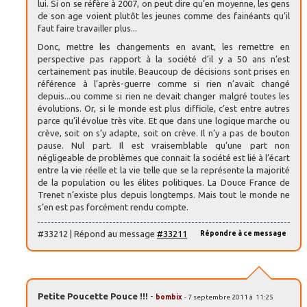
lui. Si on se réfère à 2007, on peut dire qu’en moyenne, les gens
de son age voient plutôt les jeunes comme des fainéants qu’il
faut faire travailler plus...
Donc, mettre les changements en avant, les remettre en
perspective pas rapport à la société d’il y a 50 ans n’est
certainement pas inutile. Beaucoup de décisions sont prises en
référence à l’après-guerre comme si rien n’avait changé
depuis...ou comme si rien ne devait changer malgré toutes les
évolutions. Or, si le monde est plus difficile, c’est entre autres
parce qu’il évolue très vite. Et que dans une logique marche ou
crève, soit on s’y adapte, soit on crève. Il n’y a pas de bouton
pause. Nul part. Il est vraisemblable qu’une part non
négligeable de problèmes que connait la société est lié à l’écart
entre la vie réelle et la vie telle que se la représente la majorité
de la population ou les élites politiques. La Douce France de
Trenet n’existe plus depuis longtemps. Mais tout le monde ne
s’en est pas forcément rendu compte.
#33212 | Répond au message
#33211
Répondre à ce message
Petite Poucette Pouce !!!
-
bombix
- 7 septembre 2011 à 11:25