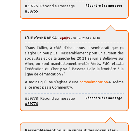
#39776 | Répond au message
Répondre à ce message
#39766
L’UE c’est KAFKA
-
epujsv
- 30 mai 2014 à 16:10
"Dans l’Allier, à côté d’cheu nous, il semblerait que ça
s’agite un peu plus : Rassemblement pour un sursaut des
socialistes et de la gauche les 20 21 22 juin à Bellerive sur
Allier, où sont manifestement invités Verts, FdG, etc...La
Fédération du Cher y va ? Passera t-elle la frontière ? la
ligne de démarcation ?"
A moins qu’il ne s’agisse d’une
commémoration
. Même
si ce n’est pas à Commentry.
#39778 | Répond au message
Répondre à ce message
#39776
Rassemblement pour un sursaut des socialistes
-