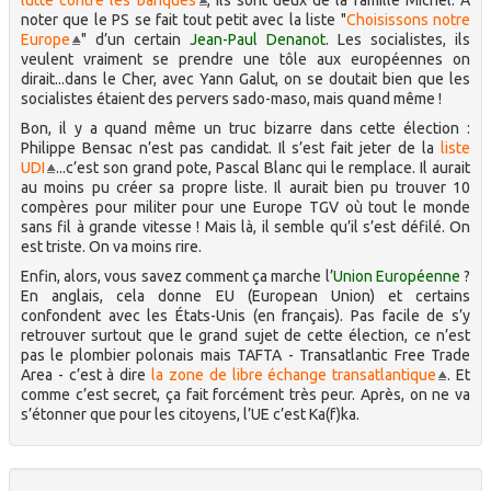
lutte contre les banques
, ils sont deux de la famille Michel. À
noter que le PS se fait tout petit avec la liste "
Choisissons notre
Europe
" d’un certain
Jean-Paul Denanot
. Les socialistes, ils
veulent vraiment se prendre une tôle aux européennes on
dirait...dans le Cher, avec Yann Galut, on se doutait bien que les
socialistes étaient des pervers sado-maso, mais quand même !
Bon, il y a quand même un truc bizarre dans cette élection :
Philippe Bensac n’est pas candidat. Il s’est fait jeter de la
liste
UDI
...c’est son grand pote, Pascal Blanc qui le remplace. Il aurait
au moins pu créer sa propre liste. Il aurait bien pu trouver 10
compères pour militer pour une Europe TGV où tout le monde
sans fil à grande vitesse ! Mais là, il semble qu’il s’est défilé. On
est triste. On va moins rire.
Enfin, alors, vous savez comment ça marche l’
Union Européenne
?
En anglais, cela donne EU (European Union) et certains
confondent avec les États-Unis (en français). Pas facile de s’y
retrouver surtout que le grand sujet de cette élection, ce n’est
pas le plombier polonais mais TAFTA - Transatlantic Free Trade
Area - c’est à dire
la zone de libre échange transatlantique
. Et
comme c’est secret, ça fait forcément très peur. Après, on ne va
s’étonner que pour les citoyens, l’UE c’est Ka(f)ka.