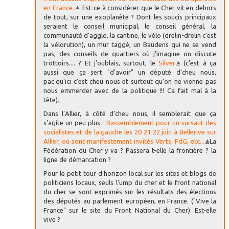
en France.
. Est-ce à considérer que le Cher vit en dehors
de tout, sur une exoplanète ? Dont les soucis principaux
seraient le conseil municipal, le conseil général, la
communauté d’agglo, la cantine, le vélo (drelin-drelin c’est
la vélorution), un mur taggé, un Baudens qui ne se vend
pas, des conseils de quartiers où j’imagine on discute
trottoirs.... ? Et j’oublais, surtout, le
Silver
(c’est à ça
aussi que ça sert "d’avoir" un député d’cheu nous,
pac’qu’ici c’est cheu nous et surtout qu’on ne vienne pas
nous emmerder avec de la politique !!! Ca fait mal à la
tête).
Dans l’Allier, à côté d’cheu nous, il semblerait que ça
s’agite un peu plus :
Rassemblement pour un sursaut des
socialistes et de la gauche les 20 21 22 juin à Bellerive sur
Allier, où sont manifestement invités Verts, FdG, etc...
La
Fédération du Cher y va ? Passera t-elle la frontière ? la
ligne de démarcation ?
Pour le petit tour d’horizon local sur les sites et blogs de
politiciens locaux, seuls l’ump du cher et le front national
du cher se sont exprimés sur les résultats des élections
des députés au parlement européen, en France. ("Vive la
France" sur le site du Front National du Cher). Est-elle
vive ?