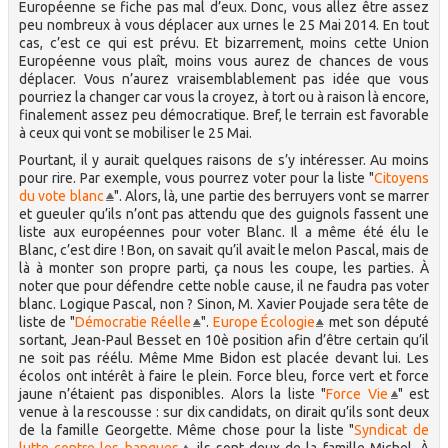
Européenne se fiche pas mal d’eux. Donc, vous allez être assez
peu nombreux à vous déplacer aux urnes le 25 Mai 2014. En tout
cas, c’est ce qui est prévu. Et bizarrement, moins cette Union
Européenne vous plaît, moins vous aurez de chances de vous
déplacer. Vous n’aurez vraisemblablement pas idée que vous
pourriez la changer car vous la croyez, à tort ou à raison là encore,
finalement assez peu démocratique. Bref, le terrain est favorable
à ceux qui vont se mobiliser le 25 Mai.
Pourtant, il y aurait quelques raisons de s’y intéresser. Au moins
pour rire. Par exemple, vous pourrez voter pour la liste "
Citoyens
du vote blanc
". Alors, là, une partie des berruyers vont se marrer
et gueuler qu’ils n’ont pas attendu que des guignols fassent une
liste aux européennes pour voter Blanc. Il a même été élu le
Blanc, c’est dire ! Bon, on savait qu’il avait le melon Pascal, mais de
là à monter son propre parti, ça nous les coupe, les parties. À
noter que pour défendre cette noble cause, il ne faudra pas voter
blanc. Logique Pascal, non ? Sinon, M. Xavier Poujade sera tête de
liste de "
Démocratie Réelle
".
Europe Écologie
met son député
sortant, Jean-Paul Besset en 10è position afin d’être certain qu’il
ne soit pas réélu. Même Mme Bidon est placée devant lui. Les
écolos ont intérêt à faire le plein. Force bleu, force vert et force
jaune n’étaient pas disponibles. Alors la liste "
Force Vie
" est
venue à la rescousse : sur dix candidats, on dirait qu’ils sont deux
de la famille Georgette. Même chose pour la liste "
Syndicat de