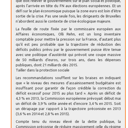
que doit relever le gouvernement sur le plan social et politique,
après l’arrivée en tête du FN aux élections européennes. Et un
défi sur le plan économique puisque la zone euro est loin d’être
sortie de la crise. Pas une seule fois, les dirigeants de Bruxelles
n’abordent aussi le contexte de crise écologique majeure.
La feuille de route fixée par le commissaire européen aux
Affaires économiques, Olli Rehn, est un long inventaire
comptable pour mettre la pression sur la France, d’autant plus
qu’il est peu probable que la trajectoire de réduction des
déficits publics prévu par le gouvernement puisse être tenue
avec une politique d’austérité qui prévoit une coupe massive
de 50 milliards d’euros, sur trois ans, dans les dépenses
publiques, dont 21 milliards dès 2015.
Tailler dans la protection sociale
Les recommandations soufflent sur les braises en indiquant
que « le niveau des mesures d’assainissement budgétaire est
insuffisant pour garantir de façon crédible la correction du
déficit excessif pour 2015 au plus tard ». Après un déficit de
4,3 % en 2013, la Commission européenne prévoyait début mai
un déficit de 3,9 % cette année et d’encore 3,4 % en 2015. Soit
un dérapage par rapport à la trajectoire préconisée en 2013
(3,6 % en 2014 et 2,8 % en 2015).
Compte tenu du niveau élevé de la dette publique, la
Commission préconise de réduire massivement celle du régime