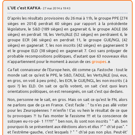
L’UE c’est KAFKA
- 27 mai 2014 à 19:43
D’après les résultats provisoires du 26 mai à 11h, le groupe PPE (274
sièges en 2014) perdrait 60 sièges par rapport à la précédente
législature, le S&D (189 sièges) en gagnerait 6, le groupe ADLE (66
sièges) en perdrait 18, les Verts/ALE (52 sièges) en perdraient 6, le
groupe ECR (46 sièges) en perdrait 11, le groupe GUE/NGL (42
sièges) en gagnerait 7, les non inscrits (42 sièges) en gagneraient 9
et le groupe ELD (38 sièges) en gagnerait 7. Ceci sans préjuger de
probable recompositions politiques, d’autant que 63 nouveaux élus
n’appartiennent pour le moment à aucun de ces
groupes.
Ca fait connaisseur de l’Europe hein, dit comme ça. Fastoche : tout le
monde sait ce qu’est le PPE, le S&D, l’ADLE, les Verts/ALE (oui, eux,
en gros, on voit à peu près) , les ECR, le GUE/NGL, les non inscrits ( à
quoi ?) les ELD. On sait ce qu’ils votent, on sait c’est quoi leurs
orientations politiques, on est renseignés, on sait c’est qui dedans.
Non, personne ne le sait, en gros. Mais on sait ce qu’est le FN, alors
ne parlons que de ça en France. C’est facile : " tu n’es pas allé voter
pour les Zeuropéennes ? m’enfin ! t’as vu hein le résultat de ce que
tu provoques ?! tu fais monter le fassisme !!!! et ta conscience de
ssitoyen eu-ro-pé- 1 ???!!!" " ben non, ils sont non inscrits " " ah. ben
pourquoi ils se présentent aux éléctions alors et élus ?" " ch’sé pas". "
et l’estrême-gauche, c’est lesquels ? " " ch’sé pas non plus. Peut-êt’