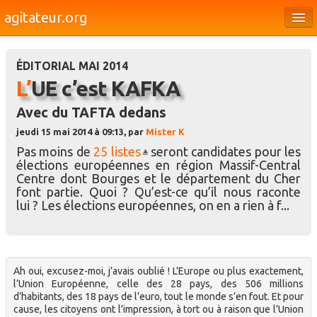
agitateur.org
Éditoriaux
ÉDITORIAL MAI 2014
Bourges & le Cher
L’UE c’est KAFKA
Société
Avec du TAFTA dedans
Culture
jeudi 15 mai 2014 à 09:13, par
Mister K
Pas moins de
25 listes
seront candidates pour les
Médias
élections européennes en région Massif-Central
Centre dont Bourges et le département du Cher
Dossiers
font partie. Quoi ? Qu’est-ce qu’il nous raconte
lui ? Les élections européennes, on en a rien à f...
Brèves
Ah oui, excusez-moi, j’avais oublié ! L’Europe ou plus exactement,
l’Union Européenne, celle des 28 pays, des 506 millions
d’habitants, des 18 pays de l’euro, tout le monde s’en fout. Et pour
cause, les citoyens ont l’impression, à tort ou à raison que l’Union