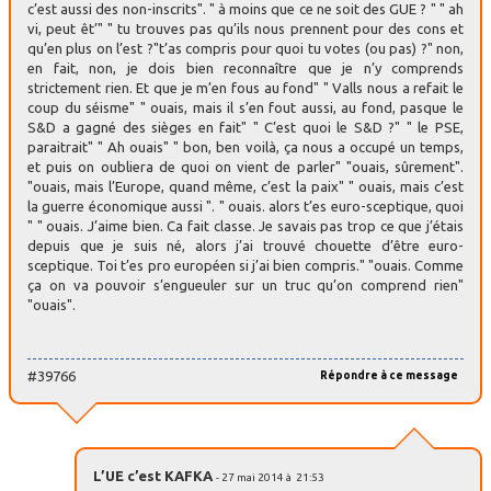
c’est aussi des non-inscrits". " à moins que ce ne soit des GUE ? " " ah
vi, peut êt’" " tu trouves pas qu’ils nous prennent pour des cons et
qu’en plus on l’est ?"t’as compris pour quoi tu votes (ou pas) ?" non,
en fait, non, je dois bien reconnaître que je n’y comprends
strictement rien. Et que je m’en fous au fond" " Valls nous a refait le
coup du séisme" " ouais, mais il s’en fout aussi, au fond, pasque le
S&D a gagné des sièges en fait" " C’est quoi le S&D ?" " le PSE,
paraitrait" " Ah ouais" " bon, ben voilà, ça nous a occupé un temps,
et puis on oubliera de quoi on vient de parler" "ouais, sûrement".
"ouais, mais l’Europe, quand même, c’est la paix" " ouais, mais c’est
la guerre économique aussi ". " ouais. alors t’es euro-sceptique, quoi
" " ouais. J’aime bien. Ca fait classe. Je savais pas trop ce que j’étais
depuis que je suis né, alors j’ai trouvé chouette d’être euro-
sceptique. Toi t’es pro européen si j’ai bien compris." "ouais. Comme
ça on va pouvoir s’engueuler sur un truc qu’on comprend rien"
"ouais".
#39766
Répondre à ce message
L’UE c’est KAFKA
- 27 mai 2014 à 21:53