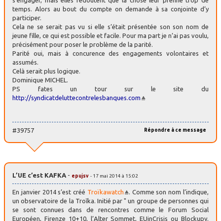
s’engager, mais elles redoutent que la chose leur prenne trop de
temps. Alors au bout du compte on demande à sa conjointe d’y
participer.
Cela ne se serait pas vu si elle s’était présentée son son nom de
jeune fille, ce qui est possible et facile. Pour ma part je n’ai pas voulu,
précisément pour poser le problème de la parité.
Parité oui, mais à concurence des engagements volontaires et
assumés.
Celà serait plus logique.
Dominique MICHEL.
PS fates un tour sur le site du
http://syndicatdeluttecontrelesbanques.com
#39757
Répondre à ce message
L’UE c’est KAFKA
-
epujsv
- 17 mai 2014 à 15:02
En janvier 2014 s’est créé
Troïkawatch
. Comme son nom l’indique,
un observatoire de la Troĩka. Initié par " un groupe de personnes qui
se sont connues dans de rencontres comme le Forum Social
Européen, Firenze 10+10, l’Alter Sommet, EUinCrisis ou Blockupy.