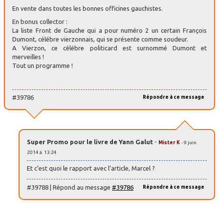
En vente dans toutes les bonnes officines gauchistes.
En bonus collector :
La liste Front de Gauche qui a pour numéro 2 un certain François
Dumont, célébre vierzonnais, qui se présente comme soudeur.
A Vierzon, ce célébre politicard est surnommé Dumont et
merveilles !
Tout un programme !
#39786
Répondre à ce message
Super Promo pour le livre de Yann Galut
-
Mister K
- 9 juin
2014 à 13:24
Et c’est quoi le rapport avec l’article, Marcel ?
#39788 | Répond au message
#39786
Répondre à ce message