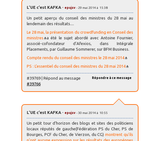
L’UE c’est KAFKA
-
epujsv
- 29 mai 2014 à 15:38
Un petit aperçu du conseil des ministres du 28 mai au
lendemain des résultats....
Le 28 mai, la présentation du crowdfunding en Conseil des
ministres
a été le sujet abordé avec Antoine Fournier,
associé-cofondateur d’Afexios, dans Intégrale
Placements, par Guillaume Sommerer, sur BFM Business.
Compte rendu du conseil des ministres le 28 mai 2014
PS : L’essentiel du conseil des ministres du 28 mai 2014
#39769 | Répond au message
Répondre à ce message
#39766
L’UE c’est KAFKA
-
epujsv
- 30 mai 2014 à 10:55
Un petit tour d’horizon des blogs et sites des politiciens
locaux réputés de gauche(Fédération PS du Cher, PS de
Bourges, PCF du Cher, de Vierzon, du CG)
montrent qu’ils
n’ont aucune expression sur les résultats des europénnes