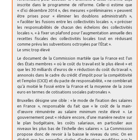
inscrite dans le programme de réforme. Celle-ci estime que
« d’ici décembre 2014 », des mesures « préliminaires » peuvent
être prises pour « éliminer les doublons administratifs »,
« faciliter les fusions entre les collectivités locales », « préciser
les responsabilités de chacun des échelons des collectivités
locales », « à fixer un plafond pour l’augmentation annuelle des
recettes fiscales des collectivités locales tout en réduisant
comme prévu les subventions octroyées par l’État ».
Le smic trop élevé
Le document de la Commission martèle que la France est l’un
des États membres « où le coût du travail est le plus élevé » et
que les 30 milliards d’euros de « réduction du coût du travail »,
annoncés dans le cadre du crédit d’impôt pour la compétitivité
et l’emploi (CICE) et du pacte de responsabilité, « ne comblerait
qu’à moitié le fossé entre la France et la moyenne de la zone
euro en termes de cotisations sociales patronales ».
Bruxelles désigne une cible : « le mode de fixation des salaires
en France », responsable du fait que « le coût de la main-
d’œuvre rémunérée au salaire minimum reste élevé ». Le
gouvernement peut « réduire encore, d’une manière neutre sur
le plan budgétaire, les coûts salariaux, en particulier aux
niveaux les plus bas de l’échelle des salaires ». La Commission
propose donc de revoir à la baisse le niveau du smic. On en
déduit que les nouvelles règles d’indexation modifiées par le