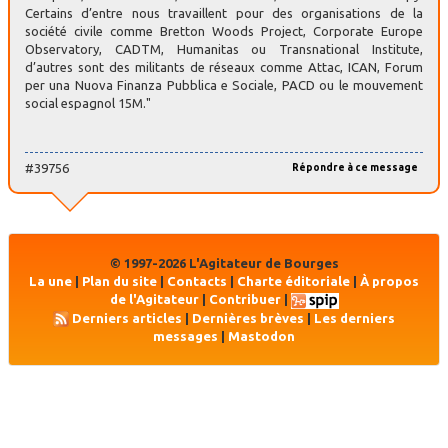
Certains d’entre nous travaillent pour des organisations de la
société civile comme Bretton Woods Project, Corporate Europe
Observatory, CADTM, Humanitas ou Transnational Institute,
d’autres sont des militants de réseaux comme Attac, ICAN, Forum
per una Nuova Finanza Pubblica e Sociale, PACD ou le mouvement
social espagnol 15M."
#39756
Répondre à ce message
© 1997-2026 L'Agitateur de Bourges
La une
|
Plan du site
|
Contacts
|
Charte éditoriale
|
À propos
de l'Agitateur
|
Contribuer
|
Derniers articles
|
Dernières brèves
|
Les derniers
messages
|
Mastodon