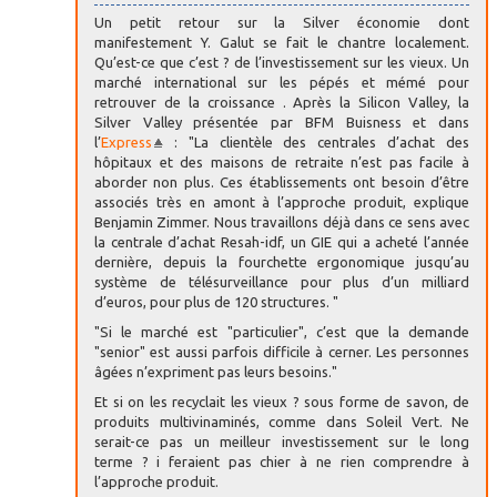
Un petit retour sur la Silver économie dont
manifestement Y. Galut se fait le chantre localement.
Qu’est-ce que c’est ? de l’investissement sur les vieux. Un
marché international sur les pépés et mémé pour
retrouver de la croissance . Après la Silicon Valley, la
Silver Valley présentée par BFM Buisness et dans
l’
Express
: "La clientèle des centrales d’achat des
hôpitaux et des maisons de retraite n’est pas facile à
aborder non plus. Ces établissements ont besoin d’être
associés très en amont à l’approche produit, explique
Benjamin Zimmer. Nous travaillons déjà dans ce sens avec
la centrale d’achat Resah-idf, un GIE qui a acheté l’année
dernière, depuis la fourchette ergonomique jusqu’au
système de télésurveillance pour plus d’un milliard
d’euros, pour plus de 120 structures. "
"Si le marché est "particulier", c’est que la demande
"senior" est aussi parfois difficile à cerner. Les personnes
âgées n’expriment pas leurs besoins."
Et si on les recyclait les vieux ? sous forme de savon, de
produits multivinaminés, comme dans Soleil Vert. Ne
serait-ce pas un meilleur investissement sur le long
terme ? i feraient pas chier à ne rien comprendre à
l’approche produit.