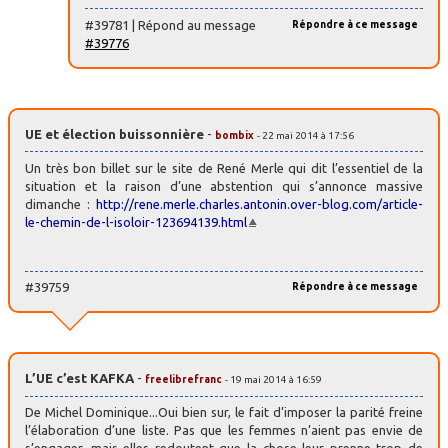
#39781 | Répond au message
Répondre à ce message
#39776
UE et élection buissonnière
-
bombix
- 22 mai 2014 à 17:56
Un très bon billet sur le site de René Merle qui dit l’essentiel de la
situation et la raison d’une abstention qui s’annonce massive
dimanche :
http://rene.merle.charles.antonin.over-blog.com/article-
le-chemin-de-l-isoloir-123694139.html
#39759
Répondre à ce message
L’UE c’est KAFKA
-
freelibrefranc
- 19 mai 2014 à 16:59
De Michel Dominique...Oui bien sur, le fait d’imposer la parité freine
l’élaboration d’une liste. Pas que les femmes n’aient pas envie de