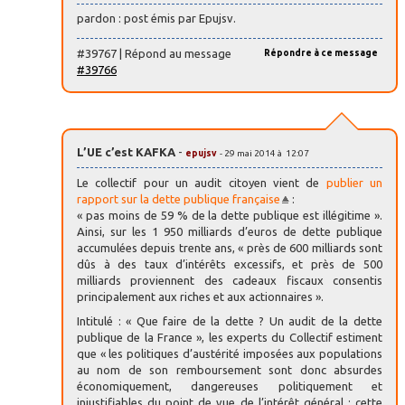
pardon : post émis par Epujsv.
#39767 | Répond au message
Répondre à ce message
#39766
L’UE c’est KAFKA
-
epujsv
- 29 mai 2014 à 12:07
Le collectif pour un audit citoyen vient de
publier un
rapport sur la dette publique française
:
« pas moins de 59 % de la dette publique est illégitime ».
Ainsi, sur les 1 950 milliards d’euros de dette publique
accumulées depuis trente ans, « près de 600 milliards sont
dûs à des taux d’intérêts excessifs, et près de 500
milliards proviennent des cadeaux fiscaux consentis
principalement aux riches et aux actionnaires ».
Intitulé : « Que faire de la dette ? Un audit de la dette
publique de la France », les experts du Collectif estiment
que « les politiques d’austérité imposées aux populations
au nom de son remboursement sont donc absurdes
économiquement, dangereuses politiquement et
injustifiables du point de vue de l’intérêt général : cette