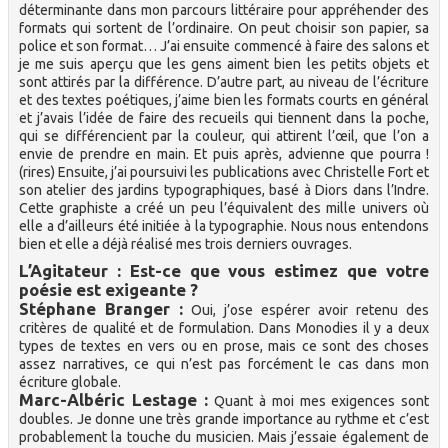
déterminante dans mon parcours littéraire pour appréhender des
formats qui sortent de l’ordinaire. On peut choisir son papier, sa
police et son format… J’ai ensuite commencé à faire des salons et
je me suis aperçu que les gens aiment bien les petits objets et
sont attirés par la différence. D’autre part, au niveau de l’écriture
et des textes poétiques, j’aime bien les formats courts en général
et j’avais l’idée de faire des recueils qui tiennent dans la poche,
qui se différencient par la couleur, qui attirent l’œil, que l’on a
envie de prendre en main. Et puis après, advienne que pourra !
(rires) Ensuite, j’ai poursuivi les publications avec Christelle Fort et
son atelier des jardins typographiques, basé à Diors dans l’Indre.
Cette graphiste a créé un peu l’équivalent des mille univers où
elle a d’ailleurs été initiée à la typographie. Nous nous entendons
bien et elle a déjà réalisé mes trois derniers ouvrages.
L’Agitateur : Est-ce que vous estimez que votre
poésie est exigeante ?
Stéphane Branger :
Oui, j’ose espérer avoir retenu des
critères de qualité et de formulation. Dans Monodies il y a deux
types de textes en vers ou en prose, mais ce sont des choses
assez narratives, ce qui n’est pas forcément le cas dans mon
écriture globale.
Marc-Albéric Lestage :
Quant à moi mes exigences sont
doubles. Je donne une très grande importance au rythme et c’est
probablement la touche du musicien. Mais j’essaie également de