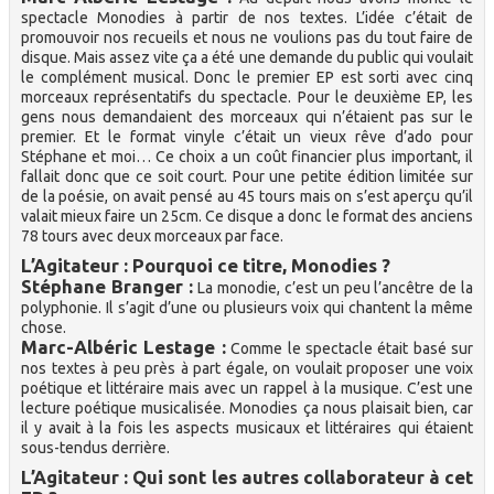
spectacle Monodies à partir de nos textes. L’idée c’était de
promouvoir nos recueils et nous ne voulions pas du tout faire de
disque. Mais assez vite ça a été une demande du public qui voulait
le complément musical. Donc le premier EP est sorti avec cinq
morceaux représentatifs du spectacle. Pour le deuxième EP, les
gens nous demandaient des morceaux qui n’étaient pas sur le
premier. Et le format vinyle c’était un vieux rêve d’ado pour
Stéphane et moi… Ce choix a un coût financier plus important, il
fallait donc que ce soit court. Pour une petite édition limitée sur
de la poésie, on avait pensé au 45 tours mais on s’est aperçu qu’il
valait mieux faire un 25cm. Ce disque a donc le format des anciens
78 tours avec deux morceaux par face.
L’Agitateur : Pourquoi ce titre, Monodies ?
Stéphane Branger :
La monodie, c’est un peu l’ancêtre de la
polyphonie. Il s’agit d’une ou plusieurs voix qui chantent la même
chose.
Marc-Albéric Lestage :
Comme le spectacle était basé sur
nos textes à peu près à part égale, on voulait proposer une voix
poétique et littéraire mais avec un rappel à la musique. C’est une
lecture poétique musicalisée. Monodies ça nous plaisait bien, car
il y avait à la fois les aspects musicaux et littéraires qui étaient
sous-tendus derrière.
L’Agitateur : Qui sont les autres collaborateur à cet