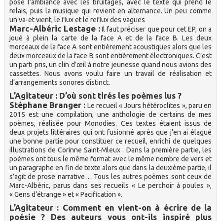
pose l’ambiance avec les bruitages, avec le texte qui prend le
relais, puis la musique qui revient en alternance. Un peu comme
un va-et vient, le flux et le reflux des vagues
Marc-Albéric Lestage :
Il faut préciser que pour cet EP, on a
joué à plein la carte de la face A et de la face B. Les deux
morceaux de la face A sont entièrement acoustiques alors que les
deux morceaux de la face B sont entièrement électroniques. C’est
un parti pris, un clin d’œil à notre jeunesse quand nous avions des
cassettes. Nous avons voulu faire un travail de réalisation et
d’arrangements sonores distinct.
L’Agitateur : D’où sont tirés les poèmes lus ?
Stéphane Branger :
Le recueil « Jours hétéroclites », paru en
2015 est une compilation, une anthologie de certains de mes
poèmes, réalisée pour Monodies. Ces textes étaient issus de
deux projets littéraires qui ont fusionné après que j’en ai élagué
une bonne partie pour constituer ce recueil, enrichi de quelques
illustrations de Corinne Saint-Mleux . Dans la première partie, les
poèmes ont tous le même format avec le même nombre de vers et
un paragraphe en fin de texte alors que dans la deuxième partie, il
s’agit de prose narrative… Tous les autres poèmes sont ceux de
Marc-Albéric, parus dans ses recueils « Le perchoir à poules »,
« Gens d’étrange » et « Pacification ».
L’Agitateur : Comment en vient-on à écrire de la
poésie ? Des auteurs vous ont-ils inspiré plus