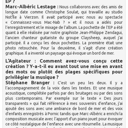
EP ?
Marc-Albéric Lestage :
Nous collaborons avec des amis de
longue date comme Christophe Soulat, qui travaille au studio
Not’Île à Vierzon. Il avait participé avec nous au spectacle
« Connaissez-vous Mac-Nab ? » et il nous a aidés pour
l’enregistrement et le mixage de l’album. La pochette de l’EP a été
quant à elle réalisée par notre graphiste Jean-Philippe Zendagui,
l’ancien chanteur guitariste du groupe Claysheep, auquel j’ai
participé. Il a conçu les deux pochettes. La première était une
photo retouchée. Pour la deuxième, il s’agit d’une création
graphique. Il a inventé un paysage qui évoque un bord de mer.
L’Agitateur : Comment avez-vous conçu cette
création ? Y-a-t-il eu avant tout une mise en avant
des mots ou plutôt des plages spécifiques pour
privilégier la musique ?
Stéphane Branger :
C’est un peu les deux. Il y a
l’accompagnement de la voix dans les textes. Et une musique
acoustique, complétée parfois par des bruitages ou par des sons
plus contemporains. Par exemple sur le texte « Des jours
transparents » qui fait référence à mes souvenirs d’enfance, j’ai
ajouté des sons avec une ambiance de bord de mer et des voix
d’enfants enregistrés à Pornic tandis que Marc-Albéric a enrichi la
composition musicale avec l’apport d’un piano jouet pour évoquer
ce côté nostalgique de l’enfance avec une ritournelle. La musique