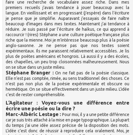
faire une recherche de vocabulaire assez riche. Dans mes
premiers recueils j’avais tendance à jouer beaucoup avec la
langue. En vieillissant et en progressant (j’espère) dans l’écriture
je pense que je simplifie. Auparavant j’essayais de faire naître
beaucoup d’images dans mes textes. Maintenant j’ai tendance à
réduire. Je suis passé par l’écriture de haïkus, ce qui apprend à
raccourcir ! (rires) Stéphane a une culture poétique française plus
riche que la mienne. Moi je m’intéresse beaucoup plus à la poésie
anglo-saxonne. Je ne pense pas que nos textes soient
expérimentaux. Ils me paraissent relativement accessibles. Je lis
plus de poètes américains et hongrois. Là aussi il y a des écoles,
des chapelles, un peu trop cloisonnées malheureusement. Nous
on se situe dans un juste milieu.
Stéphane Branger :
On ne fait pas de la poésie classique.
Elle n’est pas comptée, rimée, au sens traditionnel des choses. Ce
n’est pas non plus de la poésie expérimentale et obscure ou
hermétique. On se situe effectivement dans un juste milieu. L’idée
c’est de rester compréhensible.
L’Agitateur : Voyez-vous une différence entre
écrire une poésie ou la dire ?
Marc-Albéric Lestage :
Pour moi, il y a une petite différence
car je suis très attaché à la mise en page typographique. La plupart
du temps j’ai une idée assez précise de la disposition des mots.
L’idée c’est donc de réussir à reproduire cela oralement. Moi, je