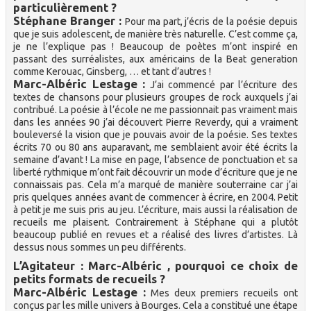
particulièrement ?
Stéphane Branger :
Pour ma part, j’écris de la poésie depuis
que je suis adolescent, de manière très naturelle. C’est comme ça,
je ne l’explique pas ! Beaucoup de poètes m’ont inspiré en
passant des surréalistes, aux américains de la Beat generation
comme Kerouac, Ginsberg, … et tant d’autres !
Marc-Albéric Lestage :
J’ai commencé par l’écriture des
textes de chansons pour plusieurs groupes de rock auxquels j’ai
contribué. La poésie à l’école ne me passionnait pas vraiment mais
dans les années 90 j’ai découvert Pierre Reverdy, qui a vraiment
bouleversé la vision que je pouvais avoir de la poésie. Ses textes
écrits 70 ou 80 ans auparavant, me semblaient avoir été écrits la
semaine d’avant ! La mise en page, l’absence de ponctuation et sa
liberté rythmique m’ont fait découvrir un mode d’écriture que je ne
connaissais pas. Cela m’a marqué de manière souterraine car j’ai
pris quelques années avant de commencer à écrire, en 2004. Petit
à petit je me suis pris au jeu. L’écriture, mais aussi la réalisation de
recueils me plaisent. Contrairement à Stéphane qui a plutôt
beaucoup publié en revues et a réalisé des livres d’artistes. Là
dessus nous sommes un peu différents.
L’Agitateur : Marc-Albéric , pourquoi ce choix de
petits formats de recueils ?
Marc-Albéric Lestage :
Mes deux premiers recueils ont
conçus par les mille univers à Bourges. Cela a constitué une étape