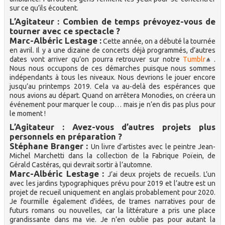
sur ce qu’ils écoutent.
L’Agitateur : Combien de temps prévoyez-vous de
tourner avec ce spectacle ?
Marc-Albéric Lestage :
Cette année, on a débuté la tournée
en avril. Il y a une dizaine de concerts déjà programmés, d’autres
dates vont arriver qu’on pourra retrouver sur notre
Tumblr
.
Nous nous occupons de ces démarches puisque nous sommes
indépendants à tous les niveaux. Nous devrions le jouer encore
jusqu’au printemps 2019. Cela va au-delà des espérances que
nous avions au départ. Quand on arrêtera Monodies, on créera un
événement pour marquer le coup… mais je n’en dis pas plus pour
le moment !
L’Agitateur : Avez-vous d’autres projets plus
personnels en préparation ?
Stéphane Branger :
Un livre d’artistes avec le peintre Jean-
Michel Marchetti dans la collection de la Fabrique Poïein, de
Gérald Castéras, qui devrait sortir à l’automne.
Marc-Albéric Lestage :
J’ai deux projets de recueils. L’un
avec les jardins typographiques prévu pour 2019 et l’autre est un
projet de recueil uniquement en anglais probablement pour 2020.
Je fourmille également d’idées, de trames narratives pour de
futurs romans ou nouvelles, car la littérature a pris une place
grandissante dans ma vie. Je n’en oublie pas pour autant la