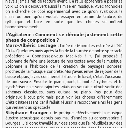
n’avais jamais fait de lecture avant. Il a fallu apprendre à poser sa
voix. Et on a découvert aussi la mise en musique. Avec Monodies
on a cherché ce côté expérimental avec ce qu’on avait sous la
main, ou bien qu’on voulait essayer en terme de timbre, de
rythmique et faire en sorte que les choses se mêlent
harmonieusement.
L’Agitateur : Comment se déroule justement cette
phase de composition ?
Marc-Albéric Lestage :
L’idée de Monodies est née à l’été
2014. Quelques mois après la fin de la tournée de notre spectacle
précédent « Connaissez-vous Mac-Nab ? », j’ai proposé à
Stéphane de faire une lecture de nos textes avec de la musique.
Stéphane a l’habitude de la création de paysages sonores,
proches de la musique concrète. Moi j’avais envie de rejouer de la
basse et puis j’avais commencé à étudier le kaval, c’était l’occasion
de poursuivre. Ensuite le piano jouet, la boîte à rythmes et le
synthétiseur se sont rajoutés. Mais on voulait surtout sortir des
schémas classiques, sans guitare ou piano. Pas pour être
originaux à tout prix mais pour voir les choses différemment.
C’était intéressant car il fallait réussir à raccrocher ainsi les gens
qui venaient au spectacle.
Stéphane Branger :
Je pratique effectivement la musique
électro-acoustique depuis pas mal d’années au conservatoire à
Bourges. J’ai donc travaillé sur des sons que j’ai réutilisés sur des