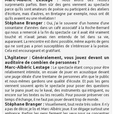
surprenants parfois. Bien sûr des gens viennent au spectacle
parce qu’ils sont amateurs de poésie ou participent à des ateliers
d’écriture, mais d’autres, en Bretagne par exemple, nous ont dit
qu’ils avaient eu une révélation !
Stéphane Branger :
Oui, j’ai le souvenir d’un homme d’une
soixantaine d’années dans un café associatif à la Roche-Bernard
qui nous a remercié à la fin du spectacle car il avait été vraiment
touché et n’avait jamais rien entendu de tel dans sa vie,
auparavant. La rencontre est donc possible, même auprès de gens
qui ne sont pas a priori susceptibles de s’intéresser à la poésie.
Cela est encourageant et gratifiant.
L’Agitateur : Généralement, vous jouez devant un
auditoire de combien de personnes ?
Marc-Albéric Lestage :
Le spectacle étant conçu pour être
relativement intimiste, on essaie de jouer en acoustique devant
une jauge idéale d’une trentaine de personnes afin que le public
et nous-mêmes gardions une qualité d’écoute. Et puis les gens
viennent souvent après le spectacle pour poser des questions
sur le piano jouet ou le kaval, des instruments qui intriguent, ou
encore sur les textes ou les recueils. Pour pouvoir préserver ces
temps d’échange, il ne faut pas jouer devant trop de monde.
Stéphane Branger :
Visuellement, tout reste très sobre. Il n’y
a pas de décor, je lis et Marc-Albéric joue. Il se dégage surtout une
ambiance. Parfois les gens ferment les yeux pour se concentrer