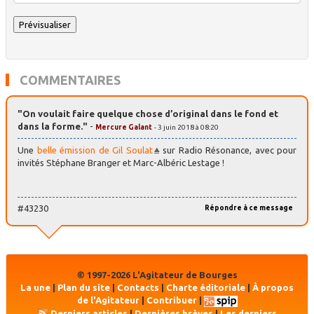
COMMENTAIRES
"On voulait faire quelque chose d’original dans le fond et
dans la forme."
-
Mercure Galant
- 3 juin 2018 à 08:20
Une
belle émission de Gil Soulat
sur Radio Résonance, avec pour
invités Stéphane Branger et Marc-Albéric Lestage !
#43230
Répondre à ce message
© 1997-2026 L'Agitateur de Bourges
La une
|
Plan du site
|
Contacts
|
Charte éditoriale
|
À propos
de l'Agitateur
|
Contribuer
|
Derniers articles
|
Dernières brèves
|
Les derniers