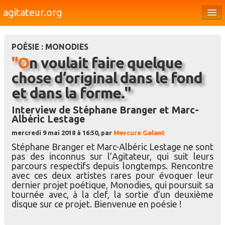
agitateur.org
Éditoriaux
POÉSIE : MONODIES
Bourges & le Cher
"On voulait faire quelque
Société
chose d’original dans le fond
et dans la forme."
Culture
Interview de Stéphane Branger et Marc-
Médias
Albéric Lestage
Dossiers
mercredi 9 mai 2018 à 16:50, par
Mercure Galant
Stéphane Branger et Marc-Albéric Lestage ne sont
Brèves
pas des inconnus sur l’Agitateur, qui suit leurs
parcours respectifs depuis longtemps. Rencontre
avec ces deux artistes rares pour évoquer leur
dernier projet poétique, Monodies, qui poursuit sa
tournée avec, à la clef, la sortie d’un deuxième
disque sur ce projet. Bienvenue en poésie !