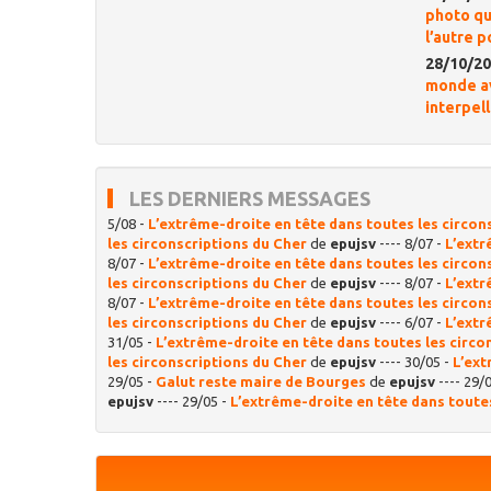
photo qui
l’autre po
28/10/20
monde av
interpel
LES DERNIERS MESSAGES
5/08 -
L’extrême-droite en tête dans toutes les circon
les circonscriptions du Cher
de
epujsv
---- 8/07 -
L’extr
8/07 -
L’extrême-droite en tête dans toutes les circon
les circonscriptions du Cher
de
epujsv
---- 8/07 -
L’extr
8/07 -
L’extrême-droite en tête dans toutes les circon
les circonscriptions du Cher
de
epujsv
---- 6/07 -
L’extr
31/05 -
L’extrême-droite en tête dans toutes les circo
les circonscriptions du Cher
de
epujsv
---- 30/05 -
L’ext
29/05 -
Galut reste maire de Bourges
de
epujsv
---- 29/
epujsv
---- 29/05 -
L’extrême-droite en tête dans toutes