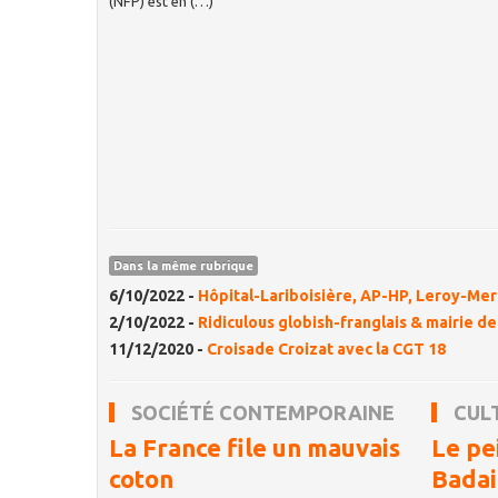
(NFP) est en (…)
Dans la même rubrique
6/10/2022 -
Hôpital-Lariboisière, AP-HP, Leroy-Merl
2/10/2022 -
Ridiculous globish-franglais & mairie d
11/12/2020 -
Croisade Croizat avec la CGT 18
SOCIÉTÉ CONTEMPORAINE
CUL
La France file un mauvais
Le pe
coton
Badai