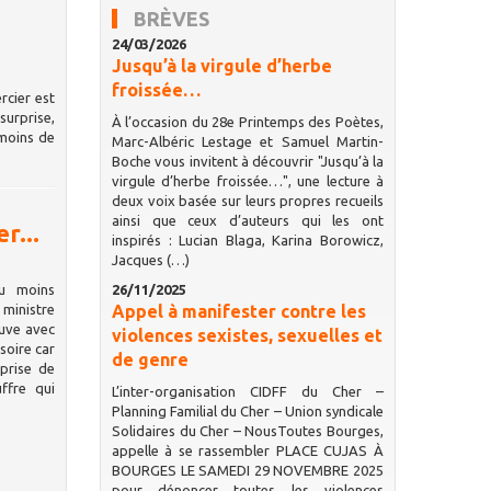
BRÈVES
24/03/2026
Jusqu’à la virgule d’herbe
froissée…
rcier est
surprise,
À l’occasion du 28e Printemps des Poètes,
 moins de
Marc-Albéric Lestage et Samuel Martin-
Boche vous invitent à découvrir "Jusqu’à la
virgule d’herbe froissée…", une lecture à
deux voix basée sur leurs propres recueils
ainsi que ceux d’auteurs qui les ont
r...
inspirés : Lucian Blaga, Karina Borowicz,
Jacques (…)
au moins
26/11/2025
ministre
Appel à manifester contre les
ouve avec
violences sexistes, sexuelles et
soire car
de genre
prise de
ffre qui
L’inter-organisation CIDFF du Cher –
Planning Familial du Cher – Union syndicale
Solidaires du Cher – NousToutes Bourges,
appelle à se rassembler PLACE CUJAS À
BOURGES LE SAMEDI 29 NOVEMBRE 2025
pour dénoncer toutes les violences