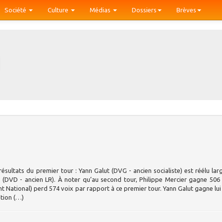
Société
Culture
Médias
Dossiers
Brèves
résultats du premier tour : Yann Galut (DVG - ancien socialiste) est réélu la
 (DVD - ancien LR). À noter qu’au second tour, Philippe Mercier gagne 506
National) perd 574 voix par rapport à ce premier tour. Yann Galut gagne lui
ntion (…)