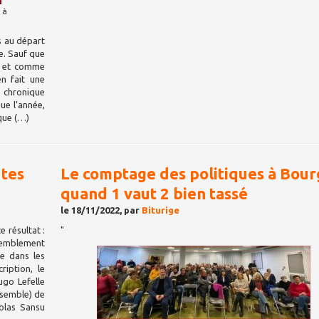
 à
es au départ
re. Sauf que
u et comme
en fait une
a chronique
ue l’année,
ique (…)
utes
Le comptage des politiques à Bour
quand 1 vaut 2 bien tassé
le 18/11/2022, par
Biturige
 résultat :
"
ssemblement
e dans les
ription, le
go Lefelle
nsemble) de
colas Sansu