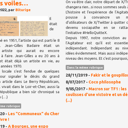
es voiles…
On va être clair, notre départ de X/T
changera rien...si nous sommes seuls à 
2022, par
Biturige
L’histoire et l’expérience de l’Agita
pousse à convaincre un m
Il
d’utilisateurs de X/Twitter à quitter 
était
devenu sociapathe en se ratta
de
l’initiative #HelloQuitteX.
Depuis 1997, notre conviction au
é en 1951, l’artiste qui est parti le 8
l’Agitateur est qu’il est essentie
. Jean-Gilles Badaire était un
indépendant. Indépendant au ni
x artiste qui aurait eu encore
idées évidemment. Mais aussi indép
à faire. Jean-Gilles a eu 20 ans à
niveau des moyens. Et c’est pourquoi
et était déjà un artiste en vie, au
 années 1970.
Dans la même rubrique
 locale s’est fendue de quelques
28/11/2019 -
Fakir et le goupillo
 pour signaler le décès du grand
n article dans Le Berry Républicain,
8/07/2017 -
Coco philosophe
Il vivait dans le Loir-et-Cher, aussi la
9/05/2017 -
Macron sur TF1 : les
République a bien sûr chroniqué sa
coulisses d’une victoire et un d
n (…)
(...)
ême rubrique
20 -
Les "Communeux" du Cher
ivre !
19 -
A Bourges, une expo