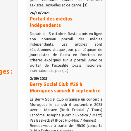
sexistes, sexuelles et de genre. [1]
26/10/2025
Portail des médias
indépendants
Depuis le 15 octobre, Basta a mis en ligne
son nouveau portail des médias
indépendants. Les articles sont
sélectionnés chaque jour par l’équipe de
journalistes de Basta en fonction de
critères expliqués sur le portail. Avec ce
portail de l’actualité locale, nationale,
ges :
internationale, pas (…)
2/09/2025
Berry Social Club #29 à
Morogues samedi 6 septembre
Le Berry Social Club organise un concert à
Morogues le samedi 6 septembre 2025
avec : Marave (Rock Frontal / Tours)
Fantôme Josepha (Gothic Exotica / Metz)
Yes Basketball (Post Hip-Hop / Rennes)
Rendez-vous à partir de 19h30 (concerts
21h) à l’adresse suivante :