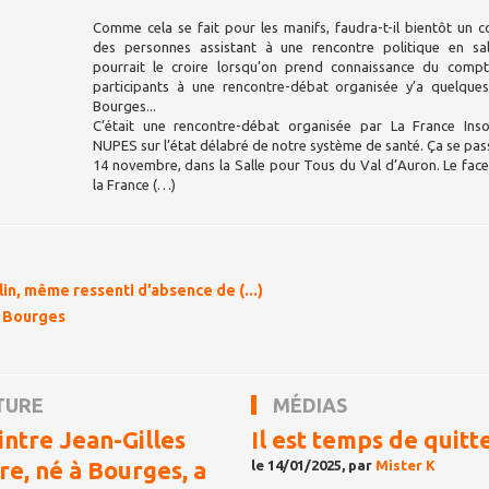
Comme cela se fait pour les manifs, faudra-t-il bientôt un
des personnes assistant à une rencontre politique en sa
pourrait le croire lorsqu’on prend connaissance du comp
participants à une rencontre-débat organisée y’a quelques
Bourges...
C’était une rencontre-débat organisée par La France Ins
NUPES sur l’état délabré de notre système de santé. Ça se pass
14 novembre, dans la Salle pour Tous du Val d’Auron. Le fa
la France (…)
in, même ressenti d’absence de (...)
e Bourges
TURE
MÉDIAS
intre Jean-Gilles
Il est temps de quitt
re, né à Bourges, a
le 14/01/2025, par
Mister K