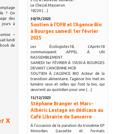
Le Chezal Masseron
 comptage
18220 (…)
lle ? On
tage des
30/01/2025
 jours à
Soutien à l’OFB et l’Agence Bio
à Bourges samedi 1er février
oumise –
2025
ait lundi
cebook de
Les Écologistes18, L’Après18
communiquent APPEL À UN
RASSEMBLEMENT
SAMEDI 1er FÉVRIER À 15h30 À BOURGES
DEVANT L’ANCIENNE MCB
SOUTIEN À L’AGENCE BIO Acteur de la
transition alimentaire, l’agence bio met en
lumière ceux et celles qui font la bio, qui
œuvrent au quotidien pour une (…)
13/12/2023
Stéphane Branger et Marc-
Albéric Lestage en dédicace au
Café Librairie de Sancerre
er X
À l’occasion de la parution du troisième EP
Monodies (cassette et formats