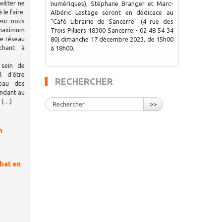
witter ne
numériques), Stéphane Branger et Marc-
le faire.
Albéric Lestage seront en dédicace au
teur nous
"Café Librairie de Sancerre" (4 rue des
aximum
Trois Pilliers 18300 Sancerre - 02 48 54 34
ce réseau
80) dimanche 17 décembre 2023, de 15h00
chant à
à 18h00.
 sein de
l d’être
RECHERCHER
veau des
endant au
, (…)
>>
n
ébat en