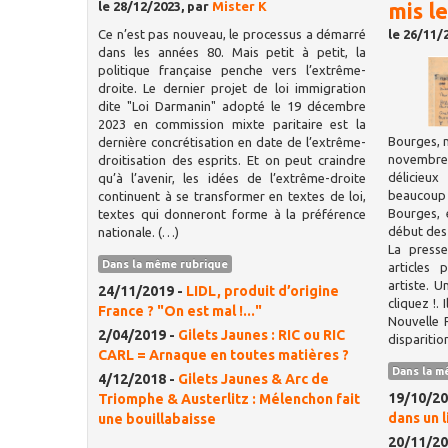
mis l
le 28/12/2023, par
Mister K
Ce n’est pas nouveau, le processus a démarré
le 26/11/
dans les années 80. Mais petit à petit, la
politique française penche vers l’extrême-
droite. Le dernier projet de loi immigration
dite "Loi Darmanin" adopté le 19 décembre
2023 en commission mixte paritaire est la
Bourges, n
dernière concrétisation en date de l’extrême-
novembre
droitisation des esprits. Et on peut craindre
délicieu
qu’à l’avenir, les idées de l’extrême-droite
beaucoup 
continuent à se transformer en textes de loi,
Bourges, 
textes qui donneront forme à la préférence
début des
nationale. (…)
La presse
Dans la même rubrique
articles
artiste. U
24/11/2019 -
LIDL, produit d’origine
cliquez !. 
France ? "On est mal !..."
Nouvelle 
2/04/2019 -
Gilets Jaunes : RIC ou RIC
disparitio
CARL = Arnaque en toutes matières ?
Dans la m
4/12/2018 -
Gilets Jaunes & Arc de
19/10/20
Triomphe & Austerlitz : Mélenchon fait
dans un l
une bouillabaisse
20/11/20