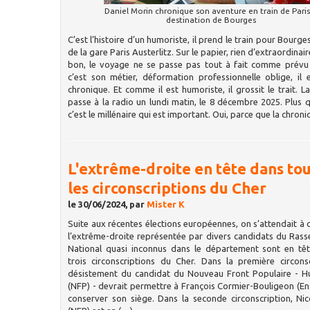
Daniel Morin chronique son aventure en train de Paris
destination de Bourges
C’est l’histoire d’un humoriste, il prend le train pour Bourg
de la gare Paris Austerlitz. Sur le papier, rien d’extraordinai
bon, le voyage ne se passe pas tout à fait comme prév
c’est son métier, déformation professionnelle oblige, il 
chronique. Et comme il est humoriste, il grossit le trait. L
passe à la radio un lundi matin, le 8 décembre 2025. Plus q
c’est le millénaire qui est important. Oui, parce que la chron
L'extrême-droite en tête dans to
les circonscriptions du Cher
le 30/06/2024, par
Mister K
Suite aux récentes élections européennes, on s’attendait à ce
l’extrême-droite représentée par divers candidats du Ra
National quasi inconnus dans le département sont en têt
trois circonscriptions du Cher. Dans la première circonsc
désistement du candidat du Nouveau Front Populaire - Hu
(NFP) - devrait permettre à François Cormier-Bouligeon (E
conserver son siège. Dans la seconde circonscription, Ni