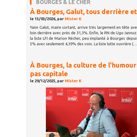
BOURGES & LE CHER
À Bourges, Galut, tous derrière et
le 15/03/2026, par
Mister K
Yann Galut, maire sortant, arrive très largement en tête ave
loin derrière avec près de 31,3%. Enfin, le RN de Ugo Iannuz
la liste LFI de Marion Récher, peu implanté à Bourges depu
5% avec seulement 4,39% des voix. La liste lutte ouvrière (…
À Bourges, la culture de l'humour
pas capitale
le 29/12/2025, par
Mister K