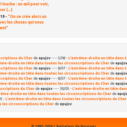
 louche : un œil pour voir,
ur (...)
19 -
"On se crée alors un
ec les choses qui nous
lent"
scriptions du Cher
de
epujsv
---- 5/08 -
L’extrême-droite en tête dans 
ême-droite en tête dans toutes les circonscriptions du Cher
de
epujs
scriptions du Cher
de
epujsv
---- 8/07 -
L’extrême-droite en tête dans 
ême-droite en tête dans toutes les circonscriptions du Cher
de
epujs
scriptions du Cher
de
epujsv
---- 8/07 -
L’extrême-droite en tête dans 
ême-droite en tête dans toutes les circonscriptions du Cher
de
epujs
nscriptions du Cher
de
epujsv
---- 30/05 -
L’extrême-droite en tête dan
rême-droite en tête dans toutes les circonscriptions du Cher
de
epuj
05 -
L’extrême-droite en tête dans toutes les circonscriptions du Cher
 les circonscriptions du Cher
de
epujsv
© 1997-2026 L'Agitateur de Bourges