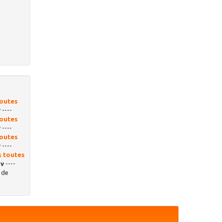
toutes
v
----
toutes
v
----
toutes
v
----
s toutes
sv
----
de